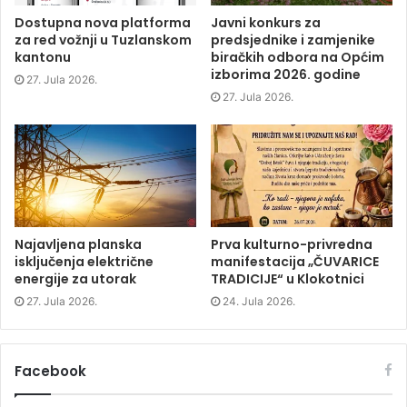
O
p
O
w
p
e
p
i
Dostupna nova platforma
Javni konkurs za
e
n
e
n
za red vožnji u Tuzlanskom
predsjednike i zamjenike
n
s
n
d
s
i
s
o
kantonu
biračkih odbora na Općim
i
n
i
w
izborima 2026. godine
n
n
n
)
27. Jula 2026.
n
e
n
e
w
e
27. Jula 2026.
w
w
w
w
i
w
i
n
i
n
d
n
d
o
d
o
w
o
w
)
w
)
)
Najavljena planska
Prva kulturno-privredna
isključenja električne
manifestacija „ČUVARICE
energije za utorak
TRADICIJE“ u Klokotnici
27. Jula 2026.
24. Jula 2026.
Facebook