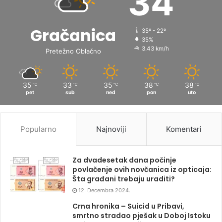
34
Gračanica
35º - 22º
35%
3.43 km/h
Pretežno Oblačno
35
33
35
38
38
℃
℃
℃
℃
℃
pet
sub
ned
pon
uto
Popularno
Najnoviji
Komentari
Za dvadesetak dana počinje
povlačenje ovih novčanica iz opticaja:
Šta građani trebaju uraditi?
12. Decembra 2024.
Crna hronika – Suicid u Pribavi,
smrtno stradao pješak u Doboj Istoku