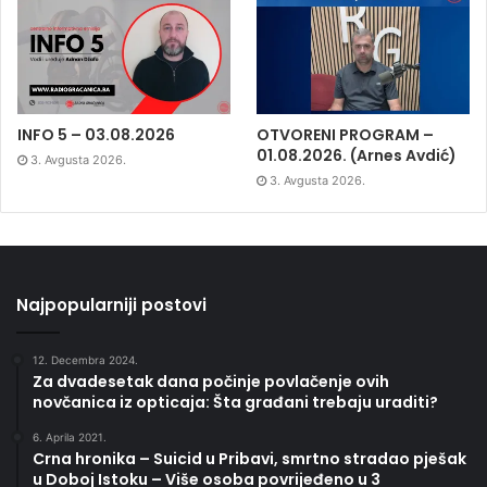
INFO 5 – 03.08.2026
OTVORENI PROGRAM –
01.08.2026. (Arnes Avdić)
3. Avgusta 2026.
3. Avgusta 2026.
Najpopularniji postovi
12. Decembra 2024.
Za dvadesetak dana počinje povlačenje ovih
novčanica iz opticaja: Šta građani trebaju uraditi?
6. Aprila 2021.
Crna hronika – Suicid u Pribavi, smrtno stradao pješak
u Doboj Istoku – Više osoba povrijeđeno u 3