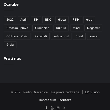
Oznake
2022
April
BiH
BKC
djeca
FBiH
grad
Gradska uprava
Gračanica
Kultura
mladi
Nogomet
OŠ Hasan Kikić
Rezultati
solidarnost
Sport
sreca
škola
Prati nas
© 2026 Radio Gračanica. Sva prava zadržana. |
ED-Vision
Impressum
Kontakt