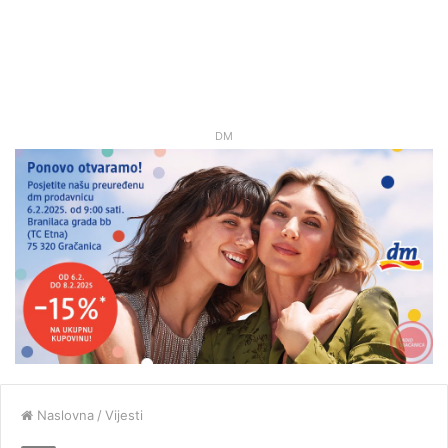
DM
Naslovna
/
Vijesti