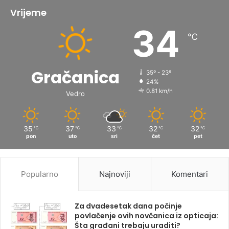
Vrijeme
34
℃
Gračanica
35º - 23º
24%
0.81 km/h
Vedro
35
37
33
32
32
℃
℃
℃
℃
℃
pon
uto
sri
čet
pet
Popularno
Najnoviji
Komentari
Za dvadesetak dana počinje
povlačenje ovih novčanica iz opticaja:
Šta građani trebaju uraditi?