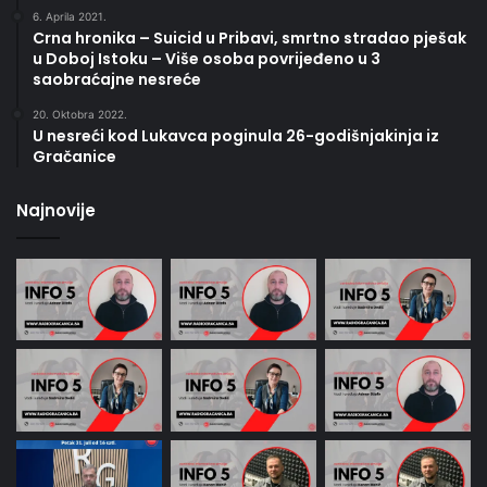
6. Aprila 2021.
Crna hronika – Suicid u Pribavi, smrtno stradao pješak
u Doboj Istoku – Više osoba povrijeđeno u 3
saobraćajne nesreće
20. Oktobra 2022.
U nesreći kod Lukavca poginula 26-godišnjakinja iz
Gračanice
Najnovije