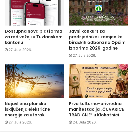
c
i
n
n
e
t
k
s
b
t
e
i
o
e
d
n
o
r
I
n
k
(
n
e
(
O
(
w
O
p
O
w
p
e
p
i
Dostupna nova platforma
Javni konkurs za
e
n
e
n
za red vožnji u Tuzlanskom
predsjednike i zamjenike
n
s
n
d
s
i
s
o
kantonu
biračkih odbora na Općim
i
n
i
w
izborima 2026. godine
n
n
n
)
27. Jula 2026.
n
e
n
e
w
e
27. Jula 2026.
w
w
w
w
i
w
i
n
i
n
d
n
d
o
d
o
w
o
w
)
w
)
)
Najavljena planska
Prva kulturno-privredna
isključenja električne
manifestacija „ČUVARICE
energije za utorak
TRADICIJE“ u Klokotnici
27. Jula 2026.
24. Jula 2026.