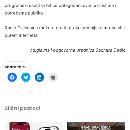
programski sadržaji bit će prilagođeni svim uzrastima i
potrebama publike.
Radio Gračanicu možete pratiti preko zemaljske mreže ali i
putem interneta.
v.d.glavna i odgovorna urednica Sadmira Dedić
Share this:
C
C
C
C
l
l
l
l
i
i
i
i
c
c
c
c
k
k
k
k
t
t
t
t
o
o
o
o
s
s
s
p
h
h
h
r
Slični postovi
a
a
a
i
r
r
r
n
e
e
e
t
o
o
o
(
n
n
n
O
F
T
L
p
a
w
i
e