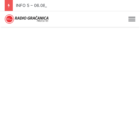
INFO 5 – 06.08.2026.
Me