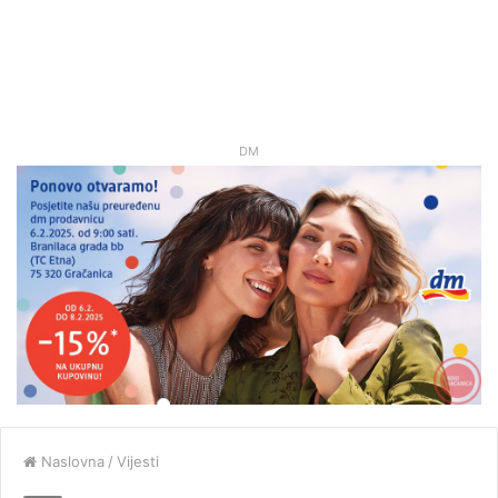
DM
Naslovna
/
Vijesti