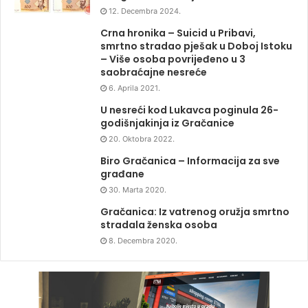
12. Decembra 2024.
Crna hronika – Suicid u Pribavi,
smrtno stradao pješak u Doboj Istoku
– Više osoba povrijeđeno u 3
saobraćajne nesreće
6. Aprila 2021.
U nesreći kod Lukavca poginula 26-
godišnjakinja iz Gračanice
20. Oktobra 2022.
Biro Gračanica – Informacija za sve
građane
30. Marta 2020.
Gračanica: Iz vatrenog oružja smrtno
stradala ženska osoba
8. Decembra 2020.