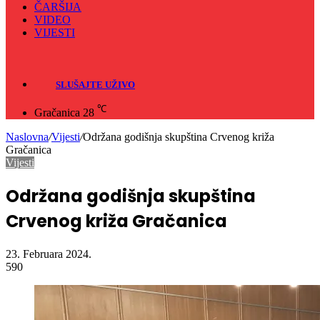
ČARŠIJA
VIDEO
VIJESTI
Sve
Crna hronika
SLUŠAJTE UŽIVO
℃
Gračanica
28
Naslovna
/
Vijesti
/
Održana godišnja skupština Crvenog križa
Gračanica
Vijesti
Održana godišnja skupština
Crvenog križa Gračanica
23. Februara 2024.
590