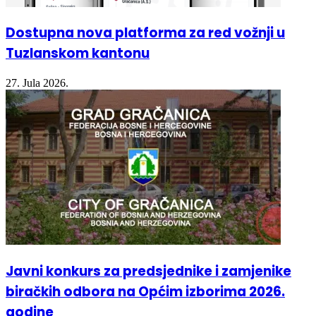
Dostupna nova platforma za red vožnji u
Tuzlanskom kantonu
27. Jula 2026.
Javni konkurs za predsjednike i zamjenike
biračkih odbora na Općim izborima 2026.
godine