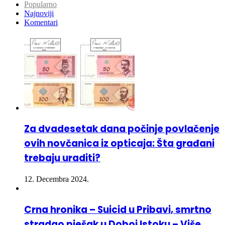
Popularno
Najnoviji
Komentari
Za dvadesetak dana počinje povlačenje
ovih novčanica iz opticaja: Šta građani
trebaju uraditi?
12. Decembra 2024.
Crna hronika – Suicid u Pribavi, smrtno
stradao pješak u Doboj Istoku – Više