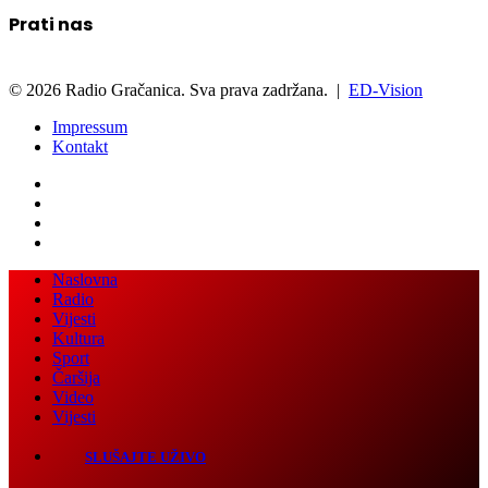
Prati nas
© 2026 Radio Gračanica. Sva prava zadržana. |
ED-Vision
Impressum
Kontakt
Facebook
Twitter
LinkedIn
WhatsApp
Viber
Back
Close
Naslovna
to
Radio
top
Vijesti
button
Kultura
Sport
Čaršija
Video
Vijesti
SLUŠAJTE UŽIVO