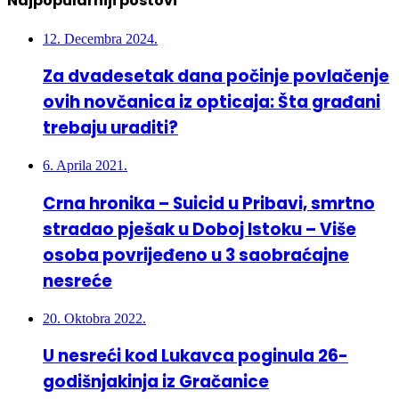
Najpopularniji postovi
12. Decembra 2024.
Za dvadesetak dana počinje povlačenje
ovih novčanica iz opticaja: Šta građani
trebaju uraditi?
6. Aprila 2021.
Crna hronika – Suicid u Pribavi, smrtno
stradao pješak u Doboj Istoku – Više
osoba povrijeđeno u 3 saobraćajne
nesreće
20. Oktobra 2022.
U nesreći kod Lukavca poginula 26-
godišnjakinja iz Gračanice