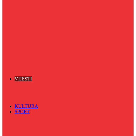
Puls života
Radio ordinacija
Radio razglednica
Razgovor s povodom
Riječ više
Riznica znanja
Sa sportskih terena
Šareni sat
Sedmicna hronika
Spektar
Srednjoškolci na talasu
Vijećnićka hronika
Vjerski program
Znamenite BH ličnosti
VIJESTI
Sve
BKC
Kino
Koncerti
KULTURA
SPORT
Sve
Nogomet
Odbojka
Rukomet