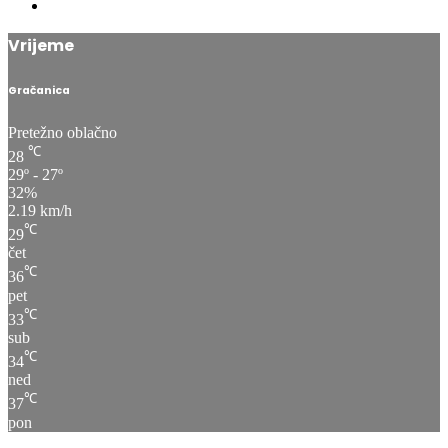
Vrijeme
Gračanica
Pretežno oblačno
℃
28
29º - 27º
32%
2.19 km/h
℃
29
čet
℃
36
pet
℃
33
sub
℃
34
ned
℃
37
pon