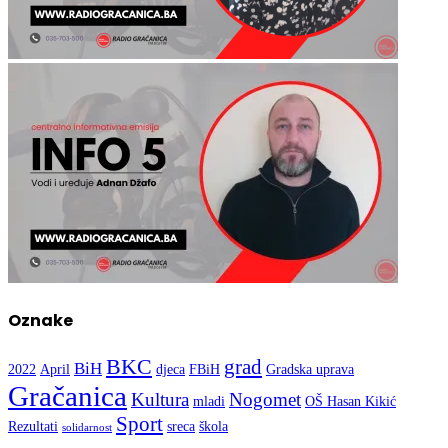
Oznake
BKC
grad
BiH
2022
April
djeca
FBiH
Gradska uprava
Gračanica
Kultura
Nogomet
mladi
OŠ Hasan Kikić
Sport
Rezultati
sreca
škola
solidarnost