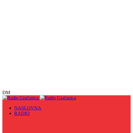
DM
NASLOVNA
RADIO
Sve
09. maj - Dan pobjede nad fašizmom, Dan Europe i
Dan Zlatnih ljiljana