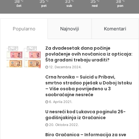
38
35
33
35
38
℃
℃
℃
℃
℃
čet
pet
sub
ned
pon
Popularno
Najnoviji
Komentari
Za dvadesetak dana počinje
povlačenje ovih novčanica iz opticaja:
Šta građani trebaju uraditi?
12. Decembra 2024.
Crna hronika – Suicid u Pribavi,
smrtno stradao pješak u Doboj Istoku
– Više osoba povrijeđeno u 3
saobraćajne nesreće
6. Aprila 2021.
U nesreći kod Lukavca poginula 26-
godišnjakinja iz Gračanice
20. Oktobra 2022.
Biro Gračanica – Informacija za sve