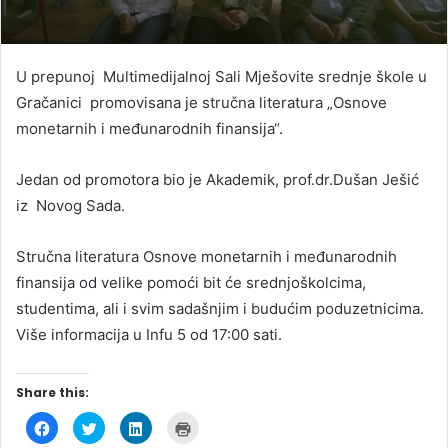
U prepunoj Multimedijalnoj Sali Mješovite srednje škole u
Gračanici promovisana je stručna literatura „Osnove
monetarnih i međunarodnih finansija“.
Jedan od promotora bio je Akademik, prof.dr.Dušan Ješić
iz Novog Sada.
Stručna literatura Osnove monetarnih i međunarodnih
finansija od velike pomoći bit će srednjoškolcima,
studentima, ali i svim sadašnjim i budućim poduzetnicima.
Više informacija u Infu 5 od 17:00 sati.
Share this:
C
C
C
C
l
l
l
l