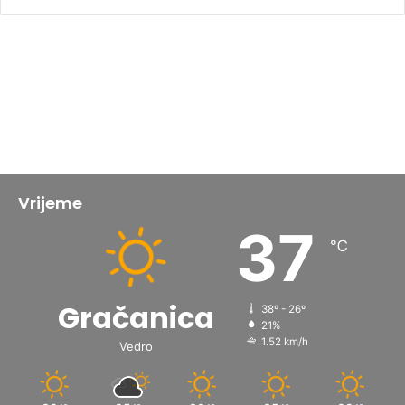
Vrijeme
37
℃
Gračanica
38º - 26º
21%
1.52 km/h
Vedro