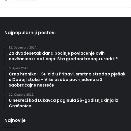
Najpopularniji postovi
12. Decembra 2024.
Za dvadesetak dana počinje povlačenje ovih
novčanica iz opticaja: Šta građani trebaju uraditi?
6. Aprila 2021.
Crna hronika – Suicid u Pribavi, smrtno stradao pješak
u Doboj Istoku – Više osoba povrijeđeno u 3
saobraćajne nesreće
20. Oktobra 2022.
U nesreći kod Lukavca poginula 26-godišnjakinja iz
Gračanice
Najnovije