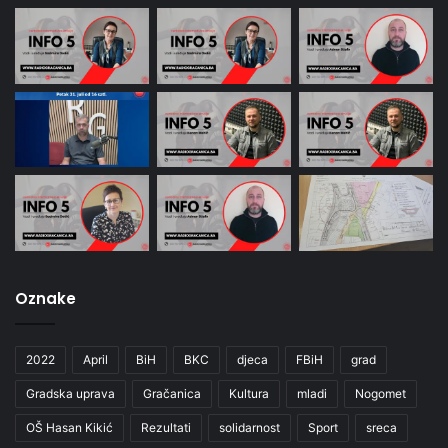
Oznake
2022
April
BiH
BKC
djeca
FBiH
grad
Gradska uprava
Gračanica
Kultura
mladi
Nogomet
OŠ Hasan Kikić
Rezultati
solidarnost
Sport
sreca