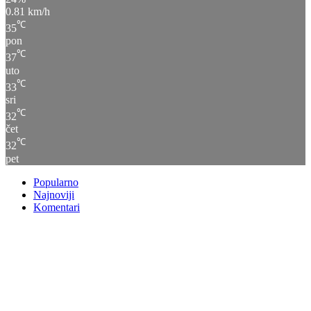
0.81 km/h
℃
35
pon
℃
37
uto
℃
33
sri
℃
32
čet
℃
32
pet
Popularno
Najnoviji
Komentari