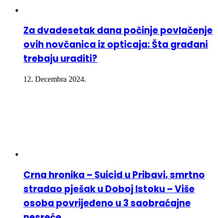
Za dvadesetak dana počinje povlačenje
ovih novčanica iz opticaja: Šta građani
trebaju uraditi?
12. Decembra 2024.
Crna hronika – Suicid u Pribavi, smrtno
stradao pješak u Doboj Istoku – Više
osoba povrijeđeno u 3 saobraćajne
nesreće