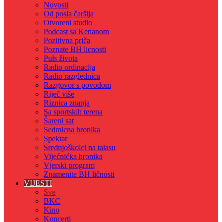
Novosti
Od posla čaršija
Otvoreni studio
Podcast sa Kenanom
Pozitivna priča
Poznate BH licnosti
Puls života
Radio ordinacija
Radio razglednica
Razgovor s povodom
Riječ više
Riznica znanja
Sa sportskih terena
Šareni sat
Sedmicna hronika
Spektar
Srednjoškolci na talasu
Vijećnićka hronika
Vjerski program
Znamenite BH ličnosti
VIJESTI
Sve
BKC
Kino
Koncerti