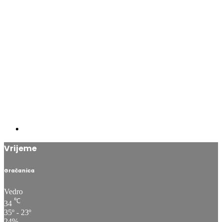
Vrijeme
Gračanica
Vedro
℃
34
35º - 23º
24%