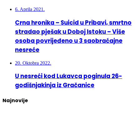
6. Aprila 2021.
Crna hronika – Suicid u Pribavi, smrtno
stradao pješak u Doboj Istoku – Više
osoba povrijeđeno u 3 saobraćajne
nesreće
20. Oktobra 2022.
U nesreći kod Lukavca poginula 26-
godišnjakinja iz Gračanice
Najnovije