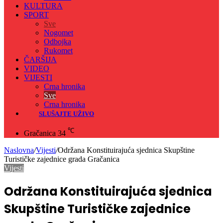
KULTURA
SPORT
Sve
Nogomet
Odbojka
Rukomet
ČARŠIJA
VIDEO
VIJESTI
Crna hronika
Sve
Crna hronika
SLUŠAJTE UŽIVO
℃
Gračanica
34
Naslovna
/
Vijesti
/
Održana Konstituirajuća sjednica Skupštine
Turističke zajednice grada Gračanica
Vijesti
Održana Konstituirajuća sjednica
Skupštine Turističke zajednice