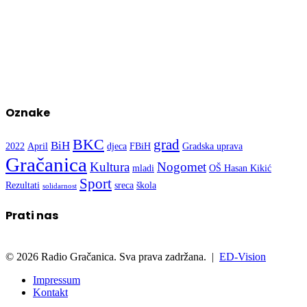
Oznake
BKC
grad
BiH
2022
April
djeca
FBiH
Gradska uprava
Gračanica
Kultura
Nogomet
mladi
OŠ Hasan Kikić
Sport
Rezultati
sreca
škola
solidarnost
Prati nas
© 2026 Radio Gračanica. Sva prava zadržana. |
ED-Vision
Impressum
Kontakt