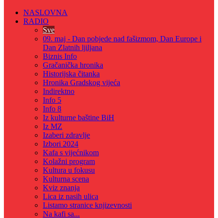
NASLOVNA
RADIO
Sve
09. maj - Dan pobjede nad fašizmom, Dan Europe i
Dan Zlatnih ljiljana
Biznis Info
Gračanička hronika
Historijska čitanka
Hronika Gradskog vijeća
Indirektno
Info 5
Info 8
Iz kulturne baštine BiH
Iz MZ
Izaberi zdravlje
Izbori 2024
Kafa s vijećnikom
Kolažni program
Kultura u fokusu
Kulturna scena
Kviz znanja
Lica iz nasih ulica
Listamo stranice knjizevnosti
Na kafi sa...