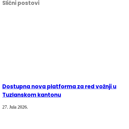
Slični postovi
(Opens
(Opens
(Opens
new
in
in
in
window)
new
new
new
window)
window)
window)
Dostupna nova platforma za red vožnji u
Tuzlanskom kantonu
27. Jula 2026.