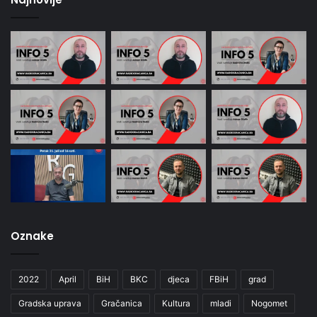
Oznake
2022
April
BiH
BKC
djeca
FBiH
grad
Gradska uprava
Gračanica
Kultura
mladi
Nogomet