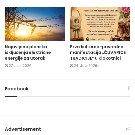
w
w
w
w
i
w
i
n
i
n
d
n
d
o
d
o
w
o
w
)
w
)
)
Najavljena planska
Prva kulturno-privredna
isključenja električne
manifestacija „ČUVARICE
energije za utorak
TRADICIJE“ u Klokotnici
27. Jula 2026.
24. Jula 2026.
Facebook
Advertisement