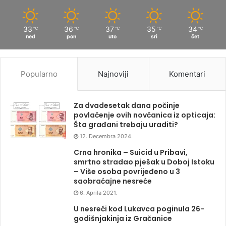
33
36
37
35
34
℃
℃
℃
℃
℃
ned
pon
uto
sri
čet
Popularno
Najnoviji
Komentari
Za dvadesetak dana počinje
povlačenje ovih novčanica iz opticaja:
Šta građani trebaju uraditi?
12. Decembra 2024.
Crna hronika – Suicid u Pribavi,
smrtno stradao pješak u Doboj Istoku
– Više osoba povrijeđeno u 3
saobraćajne nesreće
6. Aprila 2021.
U nesreći kod Lukavca poginula 26-
godišnjakinja iz Gračanice