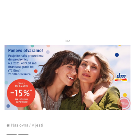
DM
Naslovna
/
Vijesti