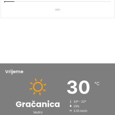
eon
Vrijeme
30
℃
Gračanica
33º - 22º
29%
3.55 km/h
Vedro