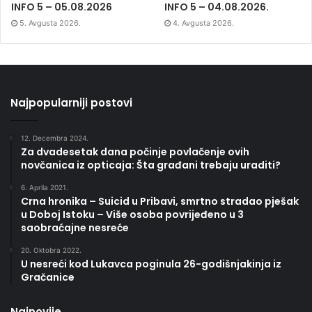
INFO 5 – 05.08.2026
INFO 5 – 04.08.2026.
5. Avgusta 2026.
4. Avgusta 2026.
Najpopularniji postovi
12. Decembra 2024.
Za dvadesetak dana počinje povlačenje ovih
novčanica iz opticaja: Šta građani trebaju uraditi?
6. Aprila 2021.
Crna hronika – Suicid u Pribavi, smrtno stradao pješak
u Doboj Istoku – Više osoba povrijeđeno u 3
saobraćajne nesreće
20. Oktobra 2022.
U nesreći kod Lukavca poginula 26-godišnjakinja iz
Gračanice
Najnovije