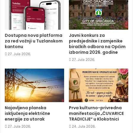
a
w
i
e
c
i
n
n
e
t
k
s
b
t
e
i
o
e
d
n
o
r
I
n
k
(
n
e
(
O
(
w
O
p
O
w
p
e
p
i
Dostupna nova platforma
Javni konkurs za
e
n
e
n
za red vožnji u Tuzlanskom
predsjednike i zamjenike
n
s
n
d
s
i
s
o
kantonu
biračkih odbora na Općim
i
n
i
w
izborima 2026. godine
n
n
n
)
27. Jula 2026.
n
e
n
e
w
e
27. Jula 2026.
w
w
w
w
i
w
i
n
i
n
d
n
d
o
d
o
w
o
w
)
w
)
)
Najavljena planska
Prva kulturno-privredna
isključenja električne
manifestacija „ČUVARICE
energije za utorak
TRADICIJE“ u Klokotnici
27. Jula 2026.
24. Jula 2026.