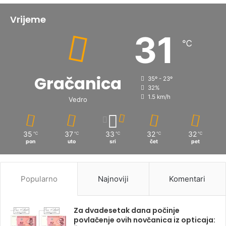
Vrijeme
31
℃
Gračanica
35º - 23º
32%
1.5 km/h
Vedro
35
37
33
32
32
℃
℃
℃
℃
℃
pon
uto
sri
čet
pet
Popularno
Najnoviji
Komentari
Za dvadesetak dana počinje
povlačenje ovih novčanica iz opticaja: