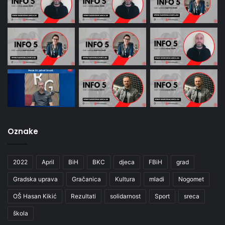
Oznake
2022
April
BiH
BKC
djeca
FBiH
grad
Gradska uprava
Gračanica
Kultura
mladi
Nogomet
OŠ Hasan Kikić
Rezultati
solidarnost
Sport
sreca
škola