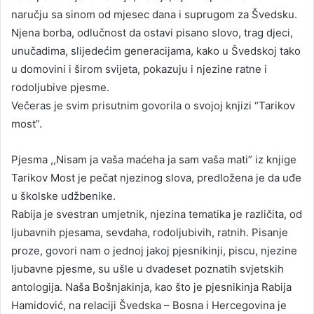
naručju sa sinom od mjesec dana i suprugom za Švedsku.
Njena borba, odlučnost da ostavi pisano slovo, trag djeci,
unučadima, slijedećim generacijama, kako u Švedskoj tako
u domovini i širom svijeta, pokazuju i njezine ratne i
rodoljubive pjesme.
Večeras je svim prisutnim govorila o svojoj knjizi “Tarikov
most”.
Pjesma ,,Nisam ja vaša maćeha ja sam vaša mati” iz knjige
Tarikov Most je pečat njezinog slova, predložena je da uđe
u školske udžbenike.
Rabija je svestran umjetnik, njezina tematika je različita, od
ljubavnih pjesama, sevdaha, rodoljubivih, ratnih. Pisanje
proze, govori nam o jednoj jakoj pjesnikinji, piscu, njezine
ljubavne pjesme, su ušle u dvadeset poznatih svjetskih
antologija. Naša Bošnjakinja, kao što je pjesnikinja Rabija
Hamidović, na relaciji Švedska – Bosna i Hercegovina je