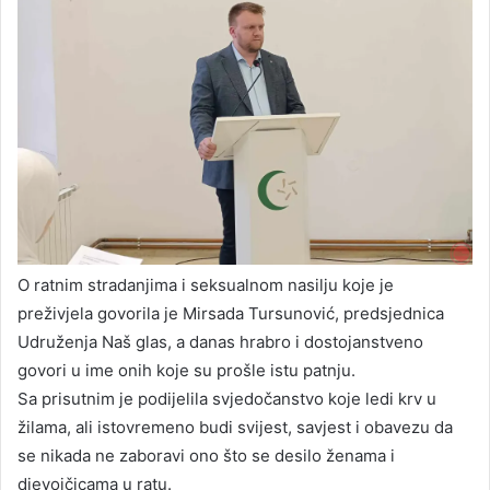
O ratnim stradanjima i seksualnom nasilju koje je
preživjela govorila je Mirsada Tursunović, predsjednica
Udruženja Naš glas, a danas hrabro i dostojanstveno
govori u ime onih koje su prošle istu patnju.
Sa prisutnim je podijelila svjedočanstvo koje ledi krv u
žilama, ali istovremeno budi svijest, savjest i obavezu da
se nikada ne zaboravi ono što se desilo ženama i
djevojčicama u ratu.