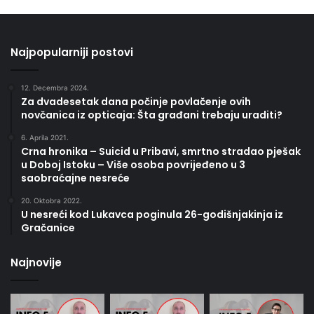
Najpopularniji postovi
12. Decembra 2024.
Za dvadesetak dana počinje povlačenje ovih
novčanica iz opticaja: Šta građani trebaju uraditi?
6. Aprila 2021.
Crna hronika – Suicid u Pribavi, smrtno stradao pješak
u Doboj Istoku – Više osoba povrijeđeno u 3
saobraćajne nesreće
20. Oktobra 2022.
U nesreći kod Lukavca poginula 26-godišnjakinja iz
Gračanice
Najnovije