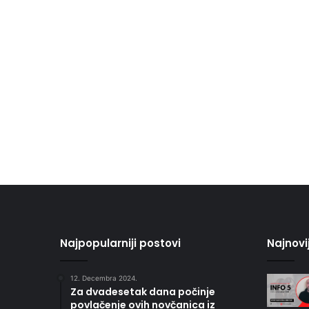
Najpopularniji postovi
Najnovi
12. Decembra 2024.
Za dvadesetak dana počinje
povlačenje ovih novčanica iz