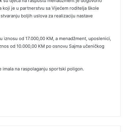
Dok su djeca na raspustu menadžment je dogovorio
koji je u partnerstvu sa Vijećem roditelja škole
 stvaranju boljih uslova za realizaciju nastave
t u iznosu od 17.000,00 KM, a menadžment, uposlenici,
li iznos od 10.000,00 KM po osnovu Sajma učeničkog
je imala na raspolaganju sportski poligon.