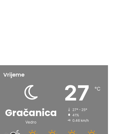
Vrijeme
27
℃
Gračanica
27º - 25º
41%
0.46 km/h
Vedro