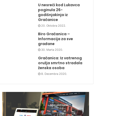
U nesreći kod Lukavca
poginula 26-
godišnjakinja iz
Gračanice
20. Oktobra 2022.
Biro Gračanica –
Informacija za sve
građane
30. Marta 2020.
Gračanica: Iz vatrenog
oružja smrtno stradala
ženska osoba
8. Decembra 2020.