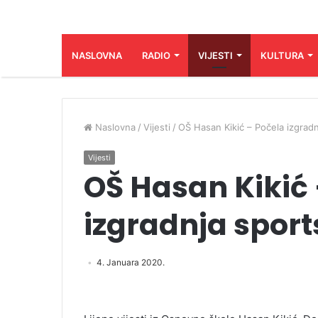
NASLOVNA
RADIO
VIJESTI
KULTURA
Naslovna
/
Vijesti
/
OŠ Hasan Kikić – Počela izgrad
Vijesti
OŠ Hasan Kikić 
izgradnja spor
4. Januara 2020.