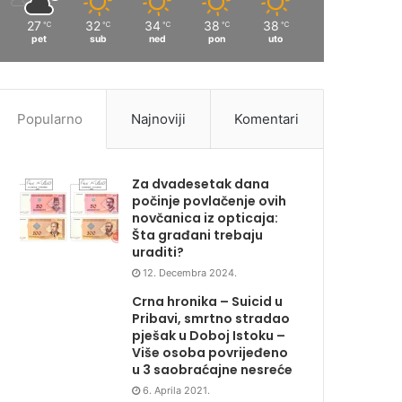
27
32
34
38
38
℃
℃
℃
℃
℃
pet
sub
ned
pon
uto
Popularno
Najnoviji
Komentari
Za dvadesetak dana
počinje povlačenje ovih
novčanica iz opticaja:
Šta građani trebaju
uraditi?
12. Decembra 2024.
Crna hronika – Suicid u
Pribavi, smrtno stradao
pješak u Doboj Istoku –
Više osoba povrijeđeno
u 3 saobraćajne nesreće
6. Aprila 2021.