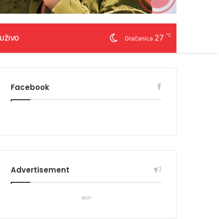
℃
27
 UŽIVO
Gračanica
Facebook
Advertisement
eon