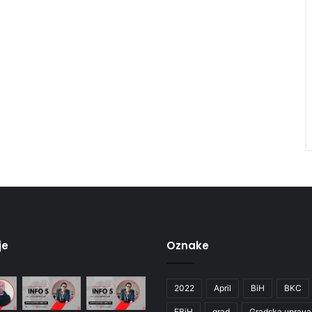
je
Oznake
2022
April
BiH
BKC
FBiH
grad
Gradska uprava