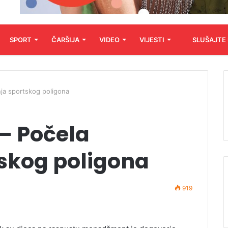
SPORT
ČARŠIJA
VIDEO
VIJESTI
SLUŠAJTE
nja sportskog poligona
– Počela
tskog poligona
919