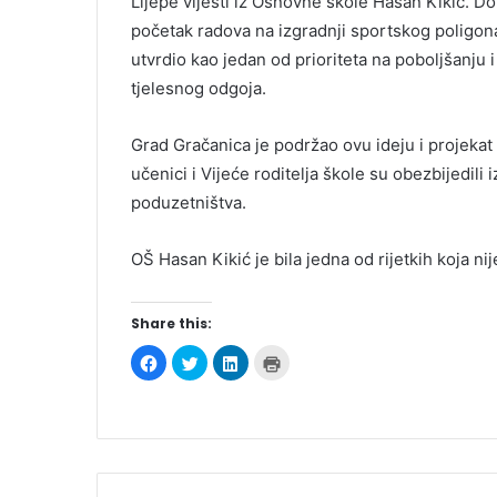
Lijepe vijesti iz Osnovne škole Hasan Kikić. 
početak radova na izgradnji sportskog poligona 
utvrdio kao jedan od prioriteta na poboljšanju i
tjelesnog odgoja.
Grad Gračanica je podržao ovu ideju i projeka
učenici i Vijeće roditelja škole su obezbijedi
poduzetništva.
OŠ Hasan Kikić je bila jedna od rijetkih koja ni
Share this:
C
C
C
C
l
l
l
l
i
i
i
i
c
c
c
c
k
k
k
k
t
t
t
t
o
o
o
o
s
s
s
p
h
h
h
r
a
a
a
i
r
r
r
n