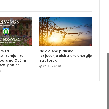
rs za
Najavljena planska
e i zamjenike
isključenja električne energije
dbora na Općim
za utorak
026. godine
27. Jula 2026.
6.