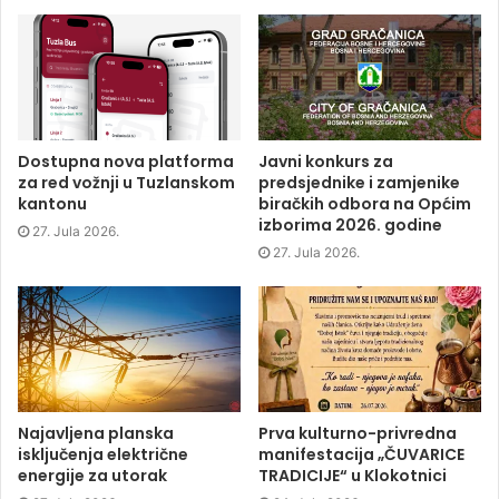
n
n
n
O
F
T
L
p
a
w
i
e
c
i
n
n
e
t
k
s
b
t
e
i
o
e
d
n
o
r
I
n
k
(
n
e
(
O
(
w
O
p
O
w
p
e
p
i
Dostupna nova platforma
Javni konkurs za
e
n
e
n
za red vožnji u Tuzlanskom
predsjednike i zamjenike
n
s
n
d
s
i
s
o
kantonu
biračkih odbora na Općim
i
n
i
w
izborima 2026. godine
n
n
n
)
27. Jula 2026.
n
e
n
e
w
e
27. Jula 2026.
w
w
w
w
i
w
i
n
i
n
d
n
d
o
d
o
w
o
w
)
w
)
)
Najavljena planska
Prva kulturno-privredna
isključenja električne
manifestacija „ČUVARICE
energije za utorak
TRADICIJE“ u Klokotnici