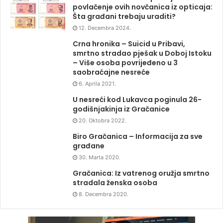
povlačenje ovih novčanica iz opticaja:
Šta građani trebaju uraditi?
12. Decembra 2024.
Crna hronika – Suicid u Pribavi,
smrtno stradao pješak u Doboj Istoku
– Više osoba povrijeđeno u 3
saobraćajne nesreće
6. Aprila 2021.
U nesreći kod Lukavca poginula 26-
godišnjakinja iz Gračanice
20. Oktobra 2022.
Biro Gračanica – Informacija za sve
građane
30. Marta 2020.
Gračanica: Iz vatrenog oružja smrtno
stradala ženska osoba
8. Decembra 2020.