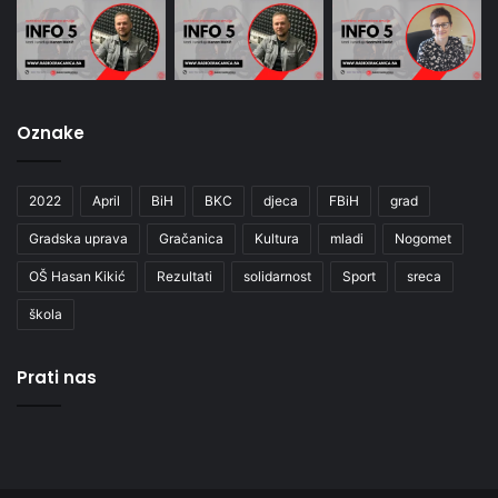
Oznake
2022
April
BiH
BKC
djeca
FBiH
grad
Gradska uprava
Gračanica
Kultura
mladi
Nogomet
OŠ Hasan Kikić
Rezultati
solidarnost
Sport
sreca
škola
Prati nas