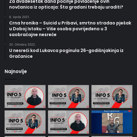
Za dvadesetak dana počinje povlačenje ovih
novčanica iz opticaja: Šta građani trebaju uraditi?
6. Aprila 2021.
Crna hronika – Suicid u Pribavi, smrtno stradao pješak
u Doboj Istoku – Više osoba povrijeđeno u 3
saobraćajne nesreće
20. Oktobra 2022.
U nesreći kod Lukavca poginula 26-godišnjakinja iz
Gračanice
Najnovije