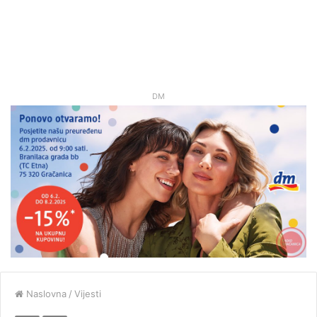
DM
Naslovna
/
Vijesti