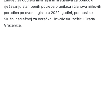
Zahtjev za dodjelu finansijskih sredstava za pomoć u
rješavanju stambenih potreba branilaca i članova njihovih
porodica po ovom oglasu u 2022. godini, podnosi se
Službi nadležnoj za boračko- invalidsku zaštitu Grada
Gračanica.