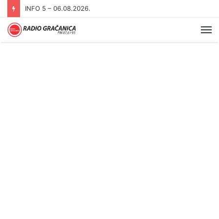
INFO 5 – 05.08.2026
Me