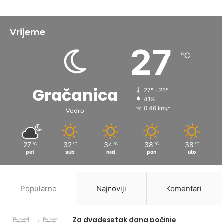
Vrijeme
27
℃
Gračanica
27º - 25º
41%
0.46 km/h
Vedro
27
32
34
38
38
℃
℃
℃
℃
℃
pet
sub
ned
pon
uto
Popularno
Najnoviji
Komentari
Za dvadesetak dana počinje