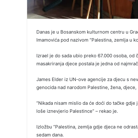
Danas je u Bosanskom kulturnom centru u Grač
Imamovića pod nazivom “Palestina, zemlja u koj
Izrael je do sada ubio preko 67.000 osoba, od 
masakriranja djece postala je jedna od najmračn
James Elder iz UN-ove agencije za djecu s nev
genocida nad narodom Palestine, žena, djece, s
“Nikada nisam mislio da će doći do tačke gdje j
loše iznevjerio Palestince” – rekao je.
Izložbu “Palestina, zemlja gdje djeca ne odras
sedam dana.