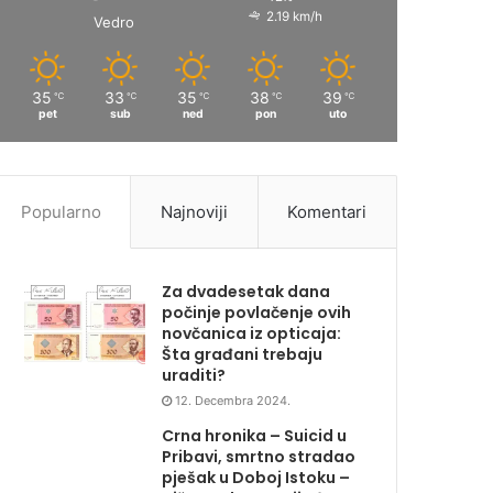
2.19 km/h
Vedro
35
33
35
38
39
℃
℃
℃
℃
℃
pet
sub
ned
pon
uto
Popularno
Najnoviji
Komentari
Za dvadesetak dana
počinje povlačenje ovih
novčanica iz opticaja:
Šta građani trebaju
uraditi?
12. Decembra 2024.
Crna hronika – Suicid u
Pribavi, smrtno stradao
pješak u Doboj Istoku –