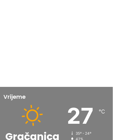
Vrijeme
27
℃
Gračanica
35º - 24º
42%