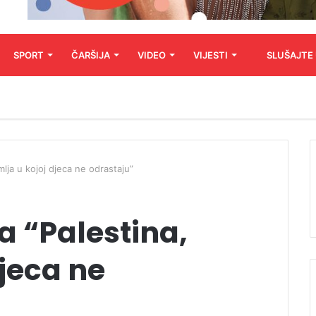
SPORT
ČARŠIJA
VIDEO
VIJESTI
SLUŠAJTE
lja u kojoj djeca ne odrastaju”
a “Palestina,
djeca ne