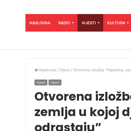
NASLOVNA
RADIO
VIJESTI
KULTURA
Naslovna
/
Vijesti
/
Otvorena izložba “Palestina, zem
Vijesti
Vijesti
Otvorena izložb
zemlja u kojoj 
odrastaju”