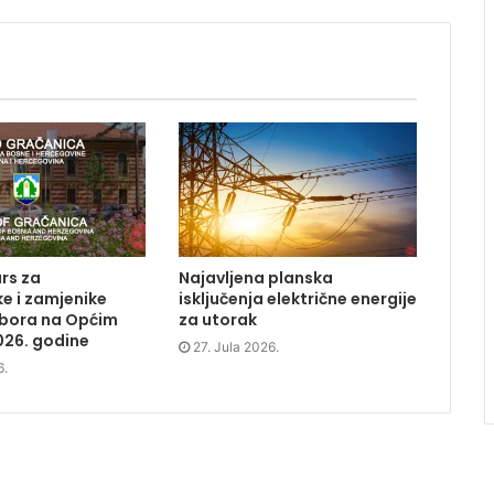
rs za
Najavljena planska
e i zamjenike
isključenja električne energije
dbora na Općim
za utorak
026. godine
27. Jula 2026.
6.