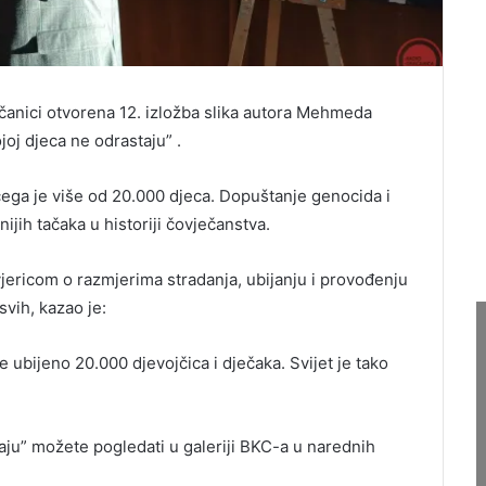
anici otvorena 12. izložba slika autora Mehmeda
oj djeca ne odrastaju” .
čega je više od 20.000 djeca. Dopuštanje genocida i
ijih tačaka u historiji čovječanstva.
jericom o razmjerima stradanja, ubijanju i provođenju
vih, kazao je:
e ubijeno 20.000 djevojčica i dječaka. Svijet je tako
taju” možete pogledati u galeriji BKC-a u narednih