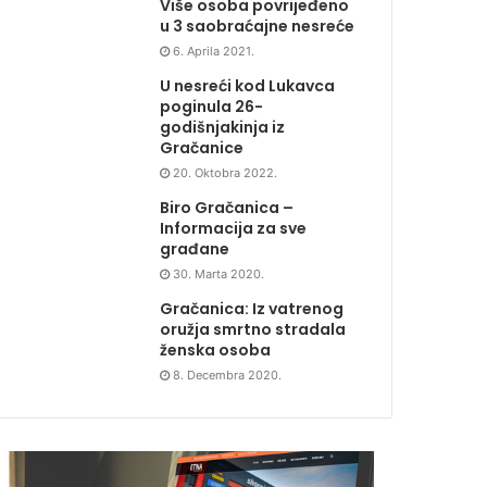
Više osoba povrijeđeno
u 3 saobraćajne nesreće
6. Aprila 2021.
U nesreći kod Lukavca
poginula 26-
godišnjakinja iz
Gračanice
20. Oktobra 2022.
Biro Gračanica –
Informacija za sve
građane
30. Marta 2020.
Gračanica: Iz vatrenog
oružja smrtno stradala
ženska osoba
8. Decembra 2020.