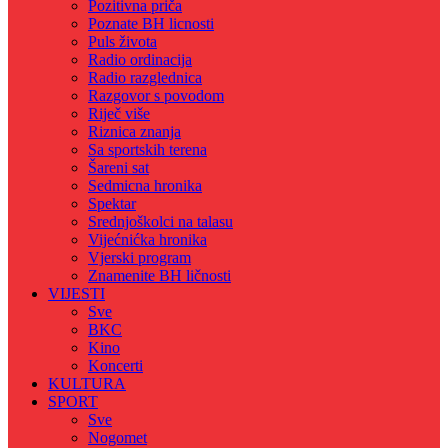
Pozitivna priča
Poznate BH licnosti
Puls života
Radio ordinacija
Radio razglednica
Razgovor s povodom
Riječ više
Riznica znanja
Sa sportskih terena
Šareni sat
Sedmicna hronika
Spektar
Srednjoškolci na talasu
Vijećnićka hronika
Vjerski program
Znamenite BH ličnosti
VIJESTI
Sve
BKC
Kino
Koncerti
KULTURA
SPORT
Sve
Nogomet