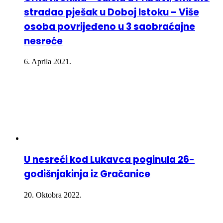
stradao pješak u Doboj Istoku – Više
osoba povrijeđeno u 3 saobraćajne
nesreće
6. Aprila 2021.
U nesreći kod Lukavca poginula 26-
godišnjakinja iz Gračanice
20. Oktobra 2022.