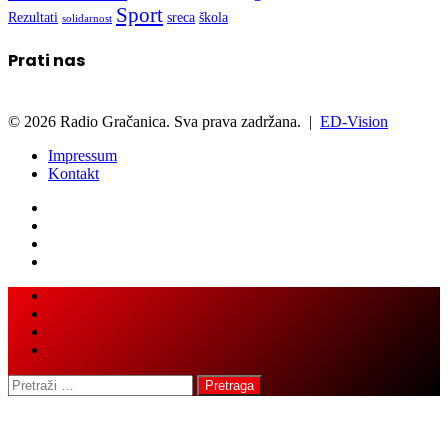
Sport
Rezultati
sreca
škola
solidarnost
Prati nas
© 2026 Radio Gračanica. Sva prava zadržana. |
ED-Vision
Impressum
Kontakt
Facebook
Twitter
LinkedIn
WhatsApp
Viber
Back
Close
to
top
button
Pretraga: