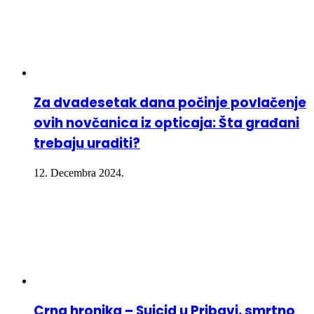
Za dvadesetak dana počinje povlačenje
ovih novčanica iz opticaja: Šta građani
trebaju uraditi?
12. Decembra 2024.
Crna hronika – Suicid u Pribavi, smrtno