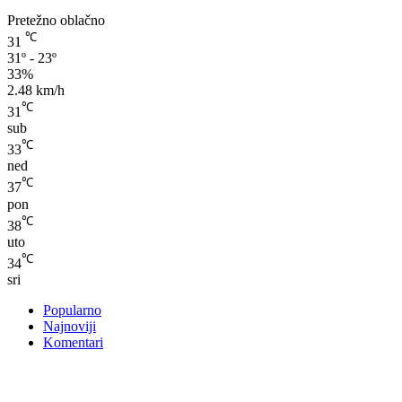
Pretežno oblačno
℃
31
31º - 23º
33%
2.48 km/h
℃
31
sub
℃
33
ned
℃
37
pon
℃
38
uto
℃
34
sri
Popularno
Najnoviji
Komentari