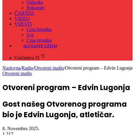
Odbojka
Rukomet
ČARŠIJA
VIDEO
VIJESTI
Crna hronika
Sve
Crna hronika
SLUŠAJTE UŽIVO
℃
Gračanica
31
Naslovna
/
Radio
/
Otvoreni studio
/
Otvoreni program – Edvin Lugonja
Otvoreni studio
Otvoreni program – Edvin Lugonja
Gost našeg Otvorenog programa
bio je Edvin Lugonja, atletičar.
8. Novembra 2025.
1.217