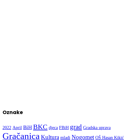
Oznake
BKC
grad
BiH
2022
April
djeca
FBiH
Gradska uprava
Gračanica
Kultura
Nogomet
mladi
OŠ Hasan Kikić