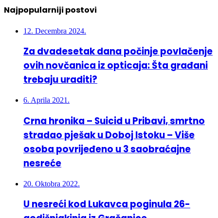
Najpopularniji postovi
12. Decembra 2024.
Za dvadesetak dana počinje povlačenje
ovih novčanica iz opticaja: Šta građani
trebaju uraditi?
6. Aprila 2021.
Crna hronika – Suicid u Pribavi, smrtno
stradao pješak u Doboj Istoku – Više
osoba povrijeđeno u 3 saobraćajne
nesreće
20. Oktobra 2022.
U nesreći kod Lukavca poginula 26-