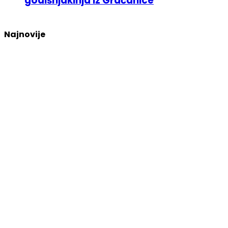
godišnjakinja iz Gračanice
Najnovije