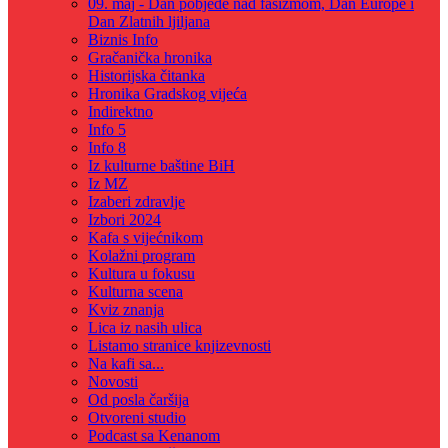
09. maj - Dan pobjede nad fašizmom, Dan Europe i
Dan Zlatnih ljiljana
Biznis Info
Gračanička hronika
Historijska čitanka
Hronika Gradskog vijeća
Indirektno
Info 5
Info 8
Iz kulturne baštine BiH
Iz MZ
Izaberi zdravlje
Izbori 2024
Kafa s vijećnikom
Kolažni program
Kultura u fokusu
Kulturna scena
Kviz znanja
Lica iz nasih ulica
Listamo stranice knjizevnosti
Na kafi sa...
Novosti
Od posla čaršija
Otvoreni studio
Podcast sa Kenanom