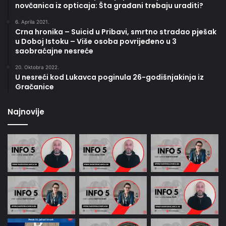
novčanica iz opticaja: Šta građani trebaju uraditi?
6. Aprila 2021.
Crna hronika – Suicid u Pribavi, smrtno stradao pješak
u Doboj Istoku – Više osoba povrijeđeno u 3
saobraćajne nesreće
20. Oktobra 2022.
U nesreći kod Lukavca poginula 26-godišnjakinja iz
Gračanice
Najnovije