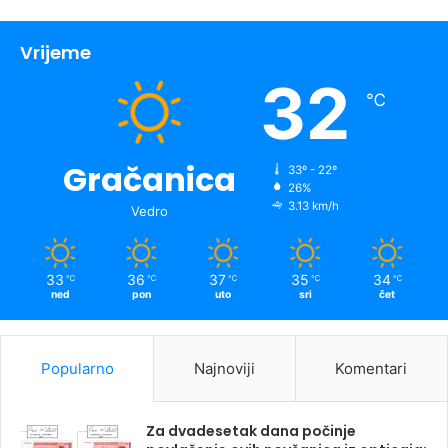
Vrijeme
32
℃
Gračanica
33º - 22º
26%
3.13 km/h
Vedro
33
36
37
35
34
℃
℃
℃
℃
℃
ned
pon
uto
sri
čet
Popularno
Najnoviji
Komentari
Za dvadesetak dana počinje