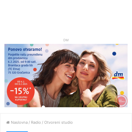
DM
Naslovna
/
Radio
/
Otvoreni studio