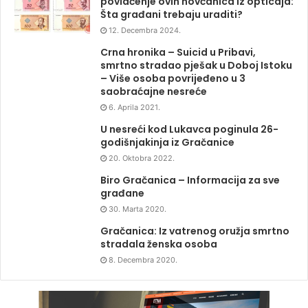
povlačenje ovih novčanica iz opticaja:
Šta građani trebaju uraditi?
12. Decembra 2024.
Crna hronika – Suicid u Pribavi,
smrtno stradao pješak u Doboj Istoku
– Više osoba povrijeđeno u 3
saobraćajne nesreće
6. Aprila 2021.
U nesreći kod Lukavca poginula 26-
godišnjakinja iz Gračanice
20. Oktobra 2022.
Biro Gračanica – Informacija za sve
građane
30. Marta 2020.
Gračanica: Iz vatrenog oružja smrtno
stradala ženska osoba
8. Decembra 2020.