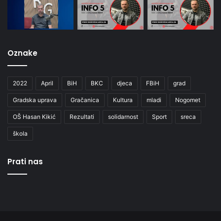
Oznake
2022
April
BiH
BKC
djeca
FBiH
grad
Gradska uprava
Gračanica
Kultura
mladi
Nogomet
OŠ Hasan Kikić
Rezultati
solidarnost
Sport
sreca
škola
Prati nas