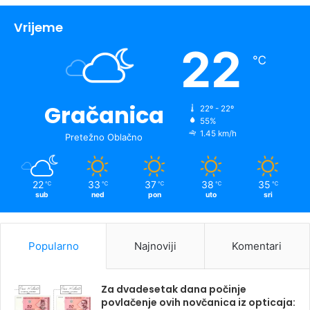
Vrijeme
22
℃
Gračanica
22º - 22º
55%
1.45 km/h
Pretežno Oblačno
22
33
37
38
35
℃
℃
℃
℃
℃
sub
ned
pon
uto
sri
Popularno
Najnoviji
Komentari
Za dvadesetak dana počinje
povlačenje ovih novčanica iz opticaja: