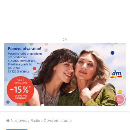
DM
Naslovna
/
Radio
/
Otvoreni studio