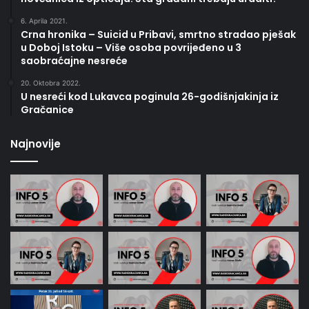
6. Aprila 2021.
Crna hronika – Suicid u Pribavi, smrtno stradao pješak
u Doboj Istoku – Više osoba povrijeđeno u 3
saobraćajne nesreće
20. Oktobra 2022.
U nesreći kod Lukavca poginula 26-godišnjakinja iz
Gračanice
Najnovije