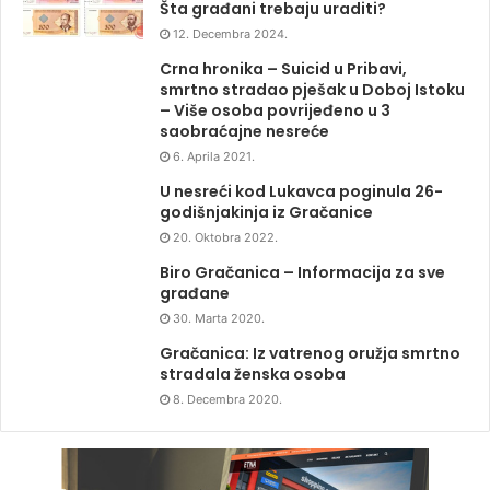
Šta građani trebaju uraditi?
12. Decembra 2024.
Crna hronika – Suicid u Pribavi,
smrtno stradao pješak u Doboj Istoku
– Više osoba povrijeđeno u 3
saobraćajne nesreće
6. Aprila 2021.
U nesreći kod Lukavca poginula 26-
godišnjakinja iz Gračanice
20. Oktobra 2022.
Biro Gračanica – Informacija za sve
građane
30. Marta 2020.
Gračanica: Iz vatrenog oružja smrtno
stradala ženska osoba
8. Decembra 2020.