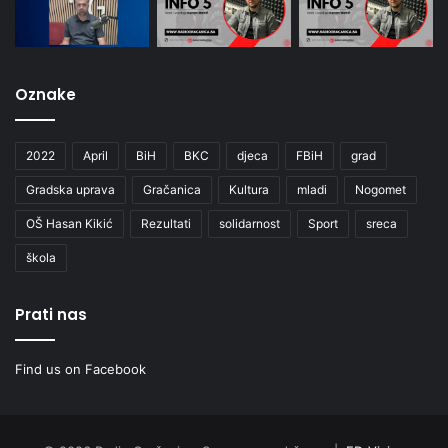
Oznake
2022
April
BiH
BKC
djeca
FBiH
grad
Gradska uprava
Gračanica
Kultura
mladi
Nogomet
OŠ Hasan Kikić
Rezultati
solidarnost
Sport
sreca
škola
Prati nas
Find us on Facebook