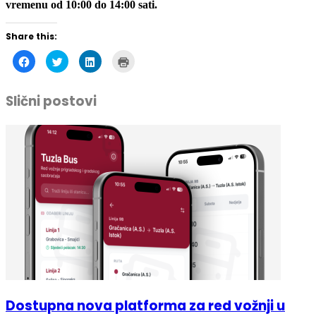
vremenu od 10:00 do 14:00 sati.
Share this:
Click
Click
Click
Click
to
to
to
to
share
share
share
print
on
on
on
(Opens
Facebook
Twitter
LinkedIn
in
Slični postovi
(Opens
(Opens
(Opens
new
in
in
in
window)
new
new
new
window)
window)
window)
Dostupna nova platforma za red vožnji u