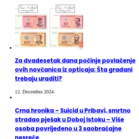
Za dvadesetak dana počinje povlačenje
ovih novčanica iz opticaja: Šta građani
trebaju uraditi?
12. Decembra 2024.
Crna hronika – Suicid u Pribavi, smrtno
stradao pješak u Doboj Istoku – Više
osoba povrijeđeno u 3 saobraćajne
nesreće