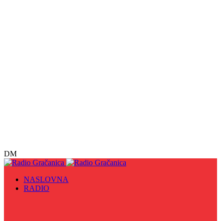
DM
NASLOVNA
RADIO
Sve
09. maj - Dan pobjede nad fašizmom, Dan Europe i
Dan Zlatnih ljiljana