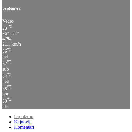
Gračanica
Vedro
℃
23
36º - 21º
47%
2.11 km/h
℃
36
pet
℃
32
sub
℃
34
ned
℃
38
pon
℃
39
uto
Popularno
Najnoviji
Komentari