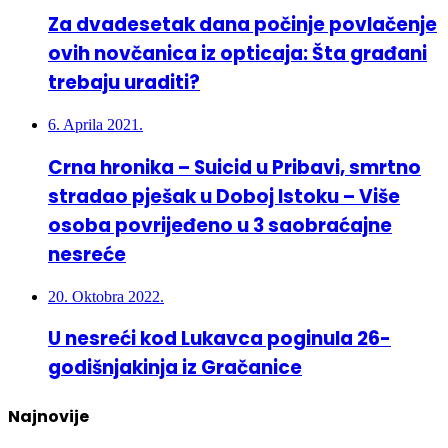
Za dvadesetak dana počinje povlačenje
ovih novčanica iz opticaja: Šta građani
trebaju uraditi?
6. Aprila 2021.
Crna hronika – Suicid u Pribavi, smrtno
stradao pješak u Doboj Istoku – Više
osoba povrijeđeno u 3 saobraćajne
nesreće
20. Oktobra 2022.
U nesreći kod Lukavca poginula 26-
godišnjakinja iz Gračanice
Najnovije