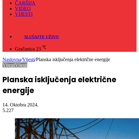
ČARŠIJA
VIDEO
VIJESTI
Sve
Crna hronika
SLUŠAJTE UŽIVO
℃
Gračanica
23
Naslovna
/
Vijesti
/
Planska isključenja električne energije
Vijesti
Vijesti
Planska isključenja električne
energije
14. Oktobra 2024.
5.227