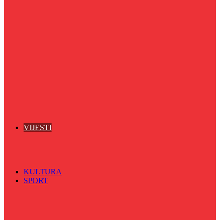
Puls života
Radio ordinacija
Radio razglednica
Razgovor s povodom
Riječ više
Riznica znanja
Sa sportskih terena
Šareni sat
Sedmicna hronika
Spektar
Srednjoškolci na talasu
Vijećnićka hronika
Vjerski program
Znamenite BH ličnosti
VIJESTI
Sve
BKC
Kino
Koncerti
KULTURA
SPORT
Sve
Nogomet
Odbojka
Rukomet