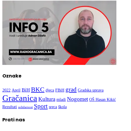
Oznake
BKC
grad
BiH
2022
April
djeca
FBiH
Gradska uprava
Gračanica
Kultura
Nogomet
mladi
OŠ Hasan Kikić
Sport
Rezultati
sreca
škola
solidarnost
Prati nas