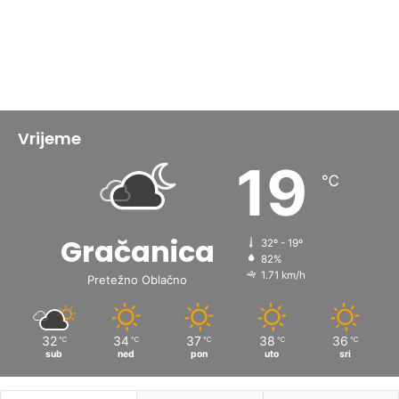
Vrijeme
19
℃
Gračanica
32º - 19º
82%
1.71 km/h
Pretežno Oblačno
32
34
37
38
36
℃
℃
℃
℃
℃
sub
ned
pon
uto
sri