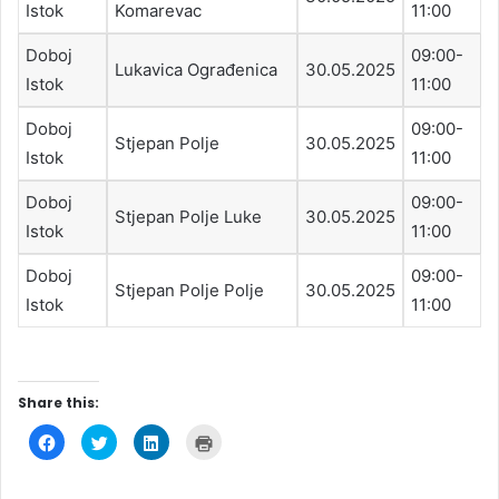
Istok
Komarevac
11:00
Doboj
09:00-
Lukavica Ograđenica
30.05.2025
Istok
11:00
Doboj
09:00-
Stjepan Polje
30.05.2025
Istok
11:00
Doboj
09:00-
Stjepan Polje Luke
30.05.2025
Istok
11:00
Doboj
09:00-
Stjepan Polje Polje
30.05.2025
Istok
11:00
Share this:
C
C
C
C
l
l
l
l
i
i
i
i
c
c
c
c
k
k
k
k