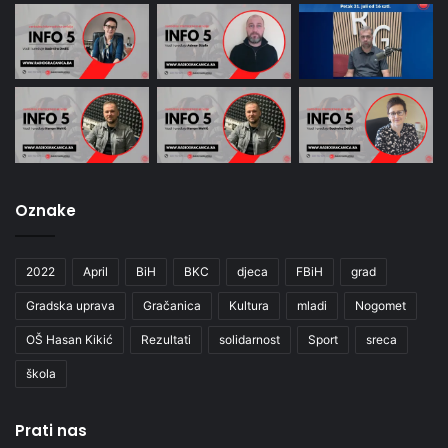
Oznake
2022
April
BiH
BKC
djeca
FBiH
grad
Gradska uprava
Gračanica
Kultura
mladi
Nogomet
OŠ Hasan Kikić
Rezultati
solidarnost
Sport
sreca
škola
Prati nas