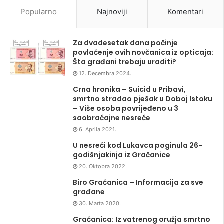
Popularno
Najnoviji
Komentari
Za dvadesetak dana počinje
povlačenje ovih novčanica iz opticaja:
Šta građani trebaju uraditi?
12. Decembra 2024.
Crna hronika – Suicid u Pribavi,
smrtno stradao pješak u Doboj Istoku
– Više osoba povrijeđeno u 3
saobraćajne nesreće
6. Aprila 2021.
U nesreći kod Lukavca poginula 26-
godišnjakinja iz Gračanice
20. Oktobra 2022.
Biro Gračanica – Informacija za sve
građane
30. Marta 2020.
Gračanica: Iz vatrenog oružja smrtno