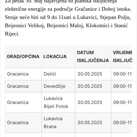
Za petak 30. maj najavljena su planska isključenja
električne energije za područje Gračanice i Doboj istoka.
Struje neće biti od 9 do 11sati u Lukavici, Stjepan Polju,
Brijesnici Velikoj, Brijesnici Maloj, Klokotnici i Stanić
Rijeci.
DATUM
VRIJEME
GRAD/OPĆINA
LOKACIJA
ISKLJUČENJA
ISKLJUČE
Gracanica
Delići
30.05.2025
09:00-11:0
Gracanica
Devedžije
30.05.2025
09:00-11:0
Lukavica
Gracanica
30.05.2025
09:00-11:0
Bijeli Potok
Lukavica
Gracanica
30.05.2025
09:00-11:0
Brana