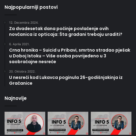
Najpopularniji postovi
12. Decembra 2024.
Za dvadesetak dana počinje povlačenje ovih
novčanica iz opticaja: Šta građani trebaju uraditi?
6. Aprila 2021.
Crna hronika – Suicid u Pribavi, smrtno stradao pješak
u Doboj Istoku – Više osoba povrijeđeno u 3
saobraćajne nesreće
20. Oktobra 2022.
U nesreći kod Lukavca poginula 26-godišnjakinja iz
Gračanice
Najnovije