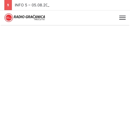
INFO 5 – 05.08.2026
Me