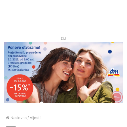
DM
Naslovna
/
Vijesti