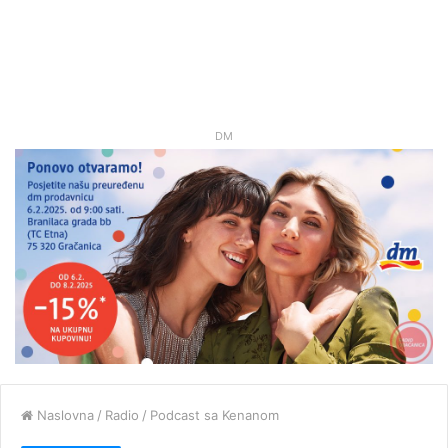
DM
Naslovna
/
Radio
/
Podcast sa Kenanom