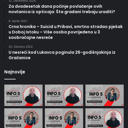
12. Decembra 2024.
Za dvadesetak dana počinje povlačenje ovih
novčanica iz opticaja: Šta građani trebaju uraditi?
6. Aprila 2021.
Crna hronika – Suicid u Pribavi, smrtno stradao pješak
u Doboj Istoku – Više osoba povrijeđeno u 3
saobraćajne nesreće
20. Oktobra 2022.
U nesreći kod Lukavca poginula 26-godišnjakinja iz
Gračanice
Najnovije