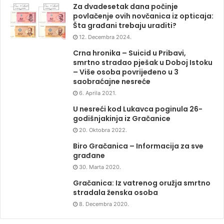
Za dvadesetak dana počinje
povlačenje ovih novčanica iz opticaja:
Šta građani trebaju uraditi?
12. Decembra 2024.
Crna hronika – Suicid u Pribavi,
smrtno stradao pješak u Doboj Istoku
– Više osoba povrijeđeno u 3
saobraćajne nesreće
6. Aprila 2021.
U nesreći kod Lukavca poginula 26-
godišnjakinja iz Gračanice
20. Oktobra 2022.
Biro Gračanica – Informacija za sve
građane
30. Marta 2020.
Gračanica: Iz vatrenog oružja smrtno
stradala ženska osoba
8. Decembra 2020.