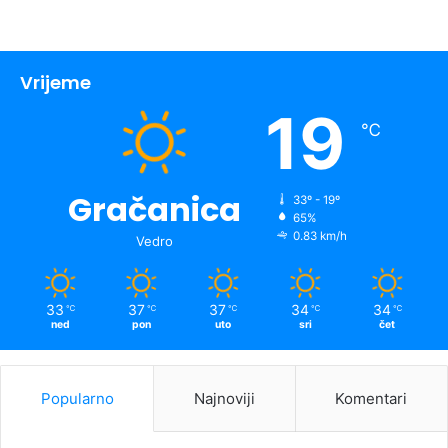
Vrijeme
19
℃
Gračanica
33º - 19º
65%
0.83 km/h
Vedro
33
37
37
34
34
℃
℃
℃
℃
℃
ned
pon
uto
sri
čet
Popularno
Najnoviji
Komentari