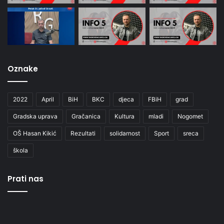
Oznake
2022
April
BiH
BKC
djeca
FBiH
grad
Gradska uprava
Gračanica
Kultura
mladi
Nogomet
OŠ Hasan Kikić
Rezultati
solidarnost
Sport
sreca
škola
Prati nas