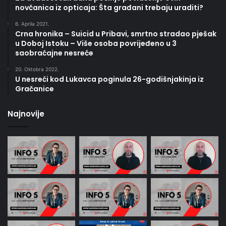
novčanica iz opticaja: Šta građani trebaju uraditi?
6. Aprila 2021.
Crna hronika – Suicid u Pribavi, smrtno stradao pješak
u Doboj Istoku – Više osoba povrijeđeno u 3
saobraćajne nesreće
20. Oktobra 2022.
U nesreći kod Lukavca poginula 26-godišnjakinja iz
Gračanice
Najnovije