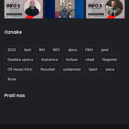
Oznake
2022
April
BiH
BKC
djeca
FBiH
grad
Gradska uprava
Gračanica
Kultura
mladi
Nogomet
OŠ Hasan Kikić
Rezultati
solidarnost
Sport
sreca
škola
Prati nas