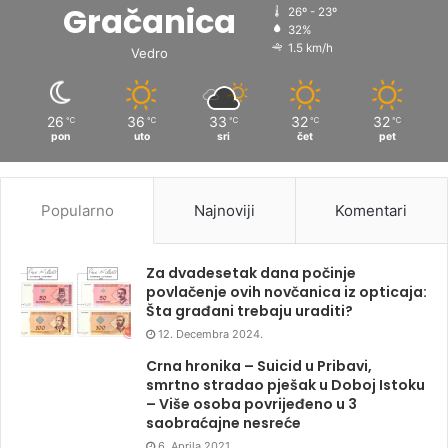
Gračanica
26º - 23º
32%
1.5 km/h
Vedro
26
36
33
32
32
℃
℃
℃
℃
℃
pon
uto
sri
čet
pet
Popularno
Najnoviji
Komentari
Za dvadesetak dana počinje
povlačenje ovih novčanica iz opticaja:
Šta građani trebaju uraditi?
12. Decembra 2024.
Crna hronika – Suicid u Pribavi,
smrtno stradao pješak u Doboj Istoku
– Više osoba povrijeđeno u 3
saobraćajne nesreće
6. Aprila 2021.