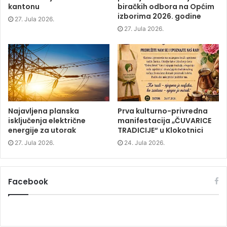
s
i
s
o
kantonu
biračkih odbora na Općim
i
n
i
w
izborima 2026. godine
n
n
n
)
27. Jula 2026.
n
e
n
e
w
e
27. Jula 2026.
w
w
w
w
i
w
i
n
i
n
d
n
d
o
d
o
w
o
w
)
w
)
)
Najavljena planska
Prva kulturno-privredna
isključenja električne
manifestacija „ČUVARICE
energije za utorak
TRADICIJE“ u Klokotnici
27. Jula 2026.
24. Jula 2026.
Facebook