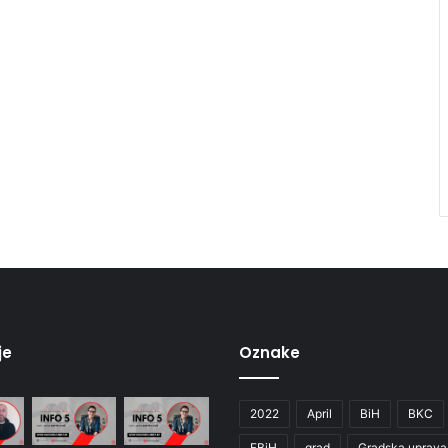
je
Oznake
2022
April
BiH
BKC
FBiH
grad
Gradska uprava