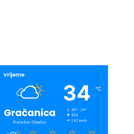
Vrijeme
34
℃
Gračanica
34º - 24º
30%
1.42 km/h
Pretežno Oblačno