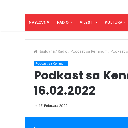
NASLOVNA
RADIO
VIJESTI
KULTURA
Naslovna
/
Radio
/
Podcast sa Kenanom
/
Podkast 
Podcast sa Kenanom
Podkast sa Ke
16.02.2022
17. Februara 2022.
Audio
Player