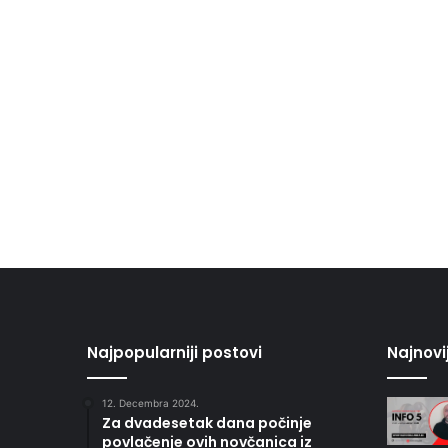
Najpopularniji postovi
Najnovi
12. Decembra 2024.
Za dvadesetak dana počinje
povlačenje ovih novčanica iz