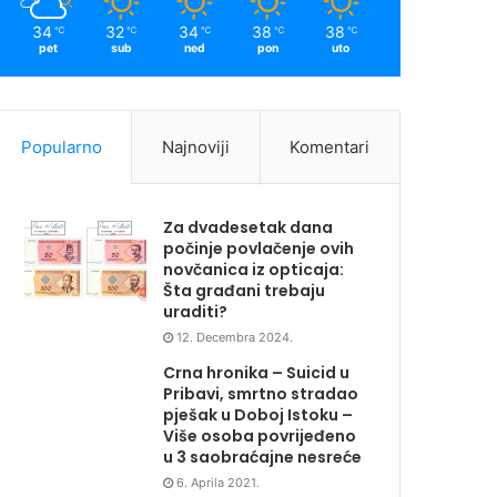
34
32
34
38
38
℃
℃
℃
℃
℃
pet
sub
ned
pon
uto
Popularno
Najnoviji
Komentari
Za dvadesetak dana
počinje povlačenje ovih
novčanica iz opticaja:
Šta građani trebaju
uraditi?
12. Decembra 2024.
Crna hronika – Suicid u
Pribavi, smrtno stradao
pješak u Doboj Istoku –
Više osoba povrijeđeno
u 3 saobraćajne nesreće
6. Aprila 2021.