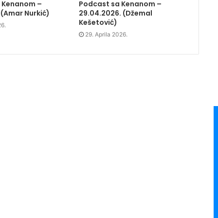
a Kenanom –
Podcast sa Kenanom –
 (Amar Nurkić)
29.04.2026. (Džemal
Kešetović)
26.
29. Aprila 2026.