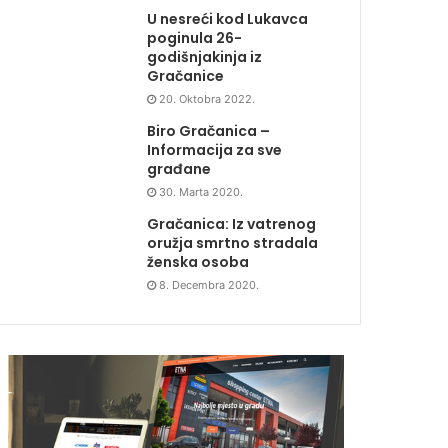
U nesreći kod Lukavca
poginula 26-
godišnjakinja iz
Gračanice
20. Oktobra 2022.
Biro Gračanica –
Informacija za sve
građane
30. Marta 2020.
Gračanica: Iz vatrenog
oružja smrtno stradala
ženska osoba
8. Decembra 2020.