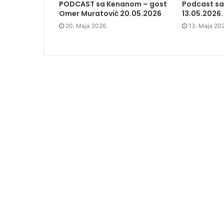
PODCAST sa Kenanom – gost
Podcast s
i
n
i
w
n
n
n
)
Omer Muratović 20.05.2026
13.05.2026.
n
e
n
e
w
e
20. Maja 2026.
13. Maja 20
w
w
w
w
i
w
i
n
i
n
d
n
d
o
d
o
w
o
w
)
w
)
)