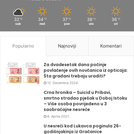
32
34
37
38
36
℃
℃
℃
℃
℃
sub
ned
pon
uto
sri
Popularno
Najnoviji
Komentari
Za dvadesetak dana počinje
povlačenje ovih novčanica iz opticaja:
Šta građani trebaju uraditi?
12. Decembra 2024.
Crna hronika – Suicid u Pribavi,
smrtno stradao pješak u Doboj Istoku
– Više osoba povrijeđeno u 3
saobraćajne nesreće
6. Aprila 2021.
U nesreći kod Lukavca poginula 26-
godišnjakinja iz Gračanice