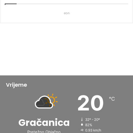
eon
Vrijeme
20
℃
Gračanica
32º - 20º
82%
0.93 km/h
Pretežno Oblačno