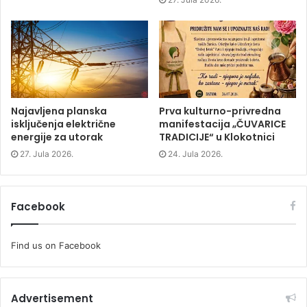
w
w
w
w
i
w
i
n
i
n
d
n
d
o
d
o
w
o
w
)
w
)
)
Najavljena planska
Prva kulturno-privredna
isključenja električne
manifestacija „ČUVARICE
energije za utorak
TRADICIJE“ u Klokotnici
27. Jula 2026.
24. Jula 2026.
Facebook
Find us on Facebook
Advertisement