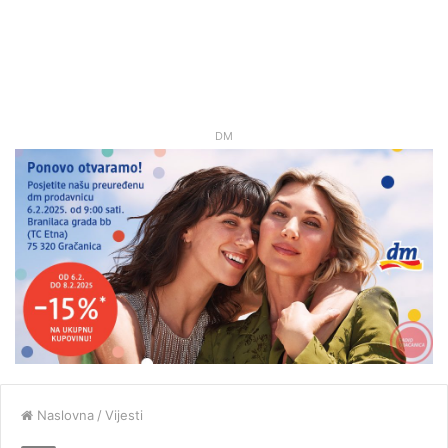
DM
Naslovna
/
Vijesti