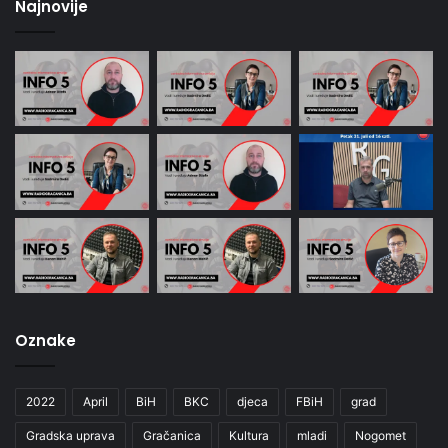
Najnovije
Oznake
2022
April
BiH
BKC
djeca
FBiH
grad
Gradska uprava
Gračanica
Kultura
mladi
Nogomet