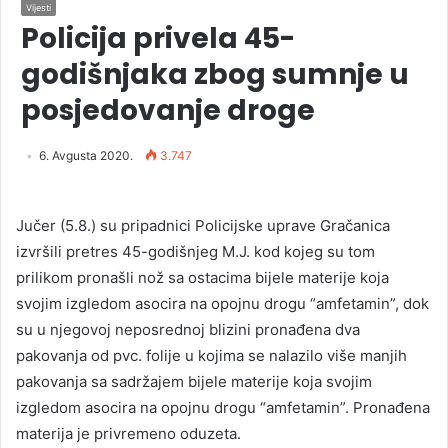
Vijesti
Policija privela 45-
godišnjaka zbog sumnje u
posjedovanje droge
6. Avgusta 2020.
3.747
Jučer (5.8.) su pripadnici Policijske uprave Gračanica
izvršili pretres 45-godišnjeg M.J. kod kojeg su tom
prilikom pronašli nož sa ostacima bijele materije koja
svojim izgledom asocira na opojnu drogu “amfetamin”, dok
su u njegovoj neposrednoj blizini pronađena dva
pakovanja od pvc. folije u kojima se nalazilo više manjih
pakovanja sa sadržajem bijele materije koja svojim
izgledom asocira na opojnu drogu “amfetamin”. Pronađena
materija je privremeno oduzeta.