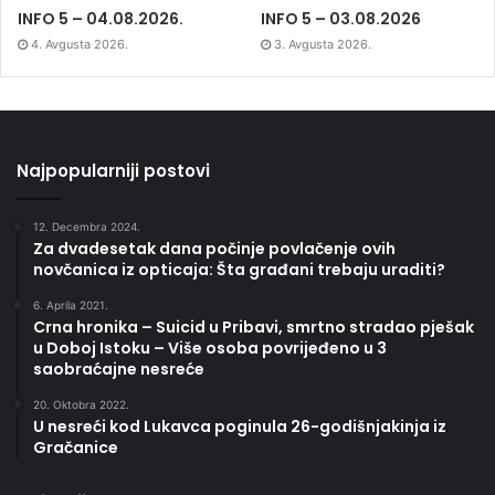
INFO 5 – 04.08.2026.
INFO 5 – 03.08.2026
4. Avgusta 2026.
3. Avgusta 2026.
Najpopularniji postovi
12. Decembra 2024.
Za dvadesetak dana počinje povlačenje ovih
novčanica iz opticaja: Šta građani trebaju uraditi?
6. Aprila 2021.
Crna hronika – Suicid u Pribavi, smrtno stradao pješak
u Doboj Istoku – Više osoba povrijeđeno u 3
saobraćajne nesreće
20. Oktobra 2022.
U nesreći kod Lukavca poginula 26-godišnjakinja iz
Gračanice