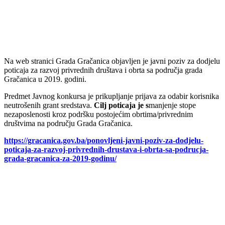
Na web stranici Grada Gračanica objavljen je javni poziv za dodjelu
poticaja za razvoj privrednih društava i obrta sa područja grada
Gračanica u 2019. godini.
Predmet Javnog konkursa je prikupljanje prijava za odabir korisnika
neutrošenih grant sredstava.
Cilj poticaja je s
manjenje stope
nezaposlenosti kroz podršku postojećim obrtima/privrednim
društvima na području Grada Gračanica.
https://gracanica.gov.ba/ponovljeni-javni-poziv-za-dodjelu-
poticaja-za-razvoj-privrednih-drustava-i-obrta-sa-podrucja-
grada-gracanica-za-2019-godinu/