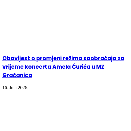
Obavijest o promjeni režima saobraćaja za
vrijeme koncerta Amela Ćurića u MZ
Gračanica
16. Jula 2026.