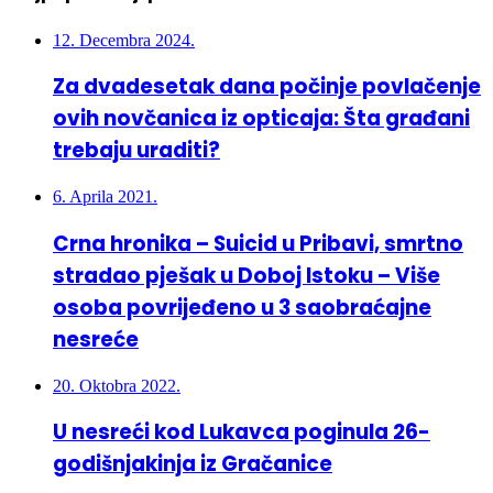
12. Decembra 2024.
Za dvadesetak dana počinje povlačenje
ovih novčanica iz opticaja: Šta građani
trebaju uraditi?
6. Aprila 2021.
Crna hronika – Suicid u Pribavi, smrtno
stradao pješak u Doboj Istoku – Više
osoba povrijeđeno u 3 saobraćajne
nesreće
20. Oktobra 2022.
U nesreći kod Lukavca poginula 26-
godišnjakinja iz Gračanice