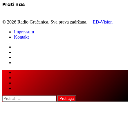
Prati nas
© 2026 Radio Gračanica. Sva prava zadržana. |
ED-Vision
Impressum
Kontakt
Facebook
Twitter
LinkedIn
WhatsApp
Viber
Back
Close
to
top
button
Pretraga: