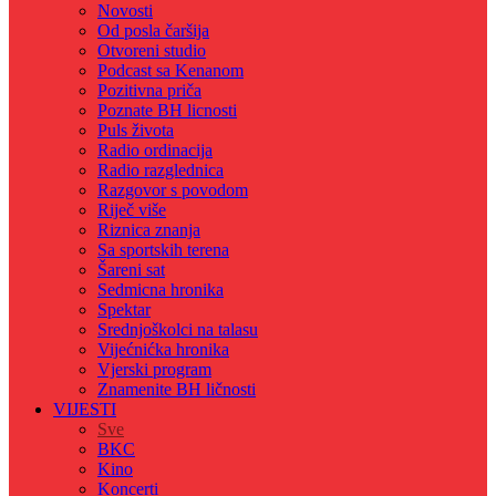
Novosti
Od posla čaršija
Otvoreni studio
Podcast sa Kenanom
Pozitivna priča
Poznate BH licnosti
Puls života
Radio ordinacija
Radio razglednica
Razgovor s povodom
Riječ više
Riznica znanja
Sa sportskih terena
Šareni sat
Sedmicna hronika
Spektar
Srednjoškolci na talasu
Vijećnićka hronika
Vjerski program
Znamenite BH ličnosti
VIJESTI
Sve
BKC
Kino
Koncerti