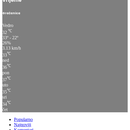
Vrijeme
Gračanica
Vedro
℃
32
33º - 22º
26%
3.13 km/h
℃
33
ned
℃
36
pon
℃
37
uto
℃
35
sri
℃
34
čet
Popularno
Najnoviji
Komentari