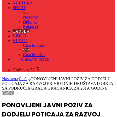
KULTURA
SPORT
Sve
Nogomet
Odbojka
Rukomet
ČARŠIJA
VIDEO
VIJESTI
Crna hronika
Sve
Crna hronika
SLUŠAJTE UŽIVO
℃
Gračanica
32
Naslovna
/
Čaršija
/
PONOVLJENI JAVNI POZIV ZA DODJELU
POTICAJA ZA RAZVOJ PRIVREDNIH DRUŠTAVA I OBRTA
SA PODRUČJA GRADA GRAČANICA ZA 2019. GODINU
Čaršija
PONOVLJENI JAVNI POZIV ZA
DODJELU POTICAJA ZA RAZVOJ