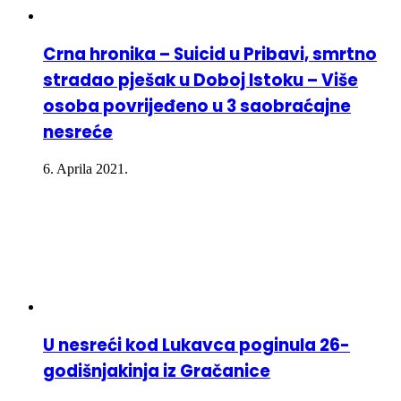
Crna hronika – Suicid u Pribavi, smrtno
stradao pješak u Doboj Istoku – Više
osoba povrijeđeno u 3 saobraćajne
nesreće
6. Aprila 2021.
U nesreći kod Lukavca poginula 26-
godišnjakinja iz Gračanice