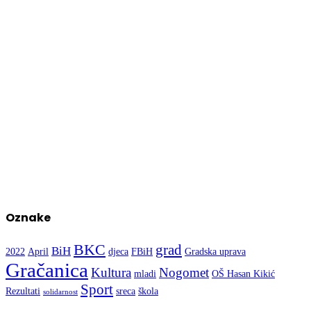
Oznake
BKC
grad
BiH
2022
April
djeca
FBiH
Gradska uprava
Gračanica
Kultura
Nogomet
mladi
OŠ Hasan Kikić
Sport
Rezultati
sreca
škola
solidarnost