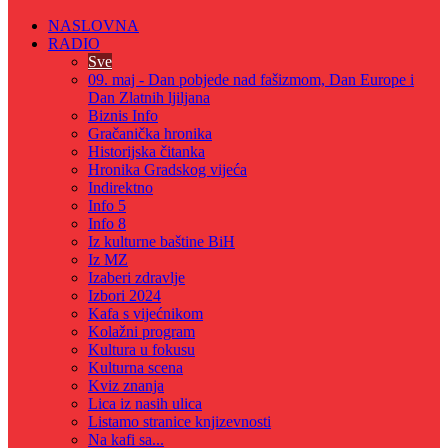
NASLOVNA
RADIO
Sve
09. maj - Dan pobjede nad fašizmom, Dan Europe i
Dan Zlatnih ljiljana
Biznis Info
Gračanička hronika
Historijska čitanka
Hronika Gradskog vijeća
Indirektno
Info 5
Info 8
Iz kulturne baštine BiH
Iz MZ
Izaberi zdravlje
Izbori 2024
Kafa s vijećnikom
Kolažni program
Kultura u fokusu
Kulturna scena
Kviz znanja
Lica iz nasih ulica
Listamo stranice knjizevnosti
Na kafi sa...