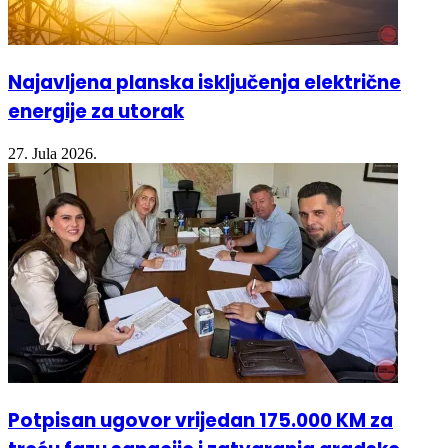
Najavljena planska isključenja električne
energije za utorak
27. Jula 2026.
Potpisan ugovor vrijedan 175.000 KM za
treću fazu sanacije i zatvaranja gradske
deponije