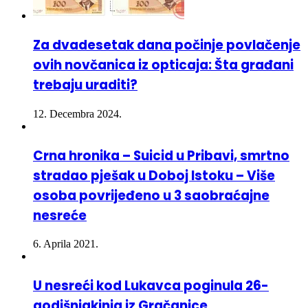
Za dvadesetak dana počinje povlačenje
ovih novčanica iz opticaja: Šta građani
trebaju uraditi?
12. Decembra 2024.
Crna hronika – Suicid u Pribavi, smrtno
stradao pješak u Doboj Istoku – Više
osoba povrijeđeno u 3 saobraćajne
nesreće
6. Aprila 2021.
U nesreći kod Lukavca poginula 26-
godišnjakinja iz Gračanice