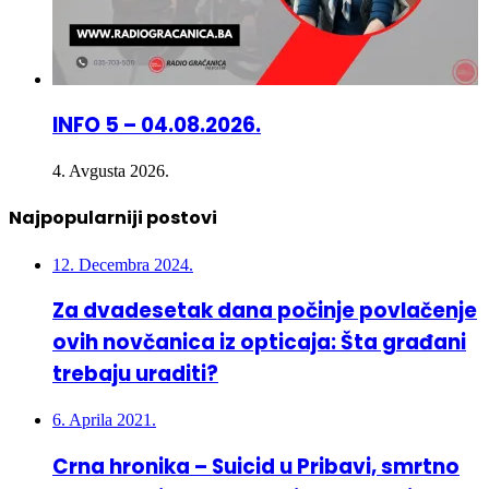
INFO 5 – 04.08.2026.
4. Avgusta 2026.
Najpopularniji postovi
12. Decembra 2024.
Za dvadesetak dana počinje povlačenje
ovih novčanica iz opticaja: Šta građani
trebaju uraditi?
6. Aprila 2021.
Crna hronika – Suicid u Pribavi, smrtno
stradao pješak u Doboj Istoku – Više