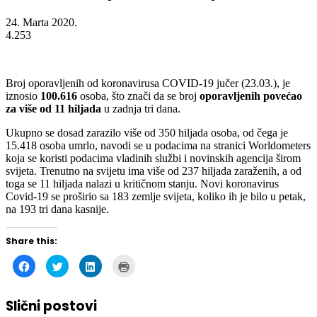
4.253
Broj oporavljenih od koronavirusa COVID-19 jučer (23.03.), je
iznosio
100.616
osoba, što znači da se broj
oporavljenih povećao
za više od 11 hiljada
u zadnja tri dana.
Ukupno se dosad zarazilo više od 350 hiljada osoba, od čega je
15.418 osoba umrlo, navodi se u podacima na stranici Worldometers
koja se koristi podacima vladinih službi i novinskih agencija širom
svijeta. Trenutno na svijetu ima više od 237 hiljada zaraženih, a od
toga se 11 hiljada nalazi u kritičnom stanju. Novi koronavirus
Covid-19 se proširio sa 183 zemlje svijeta, koliko ih je bilo u petak,
na 193 tri dana kasnije.
Share this:
Click
Click
Click
Click
to
to
to
to
share
share
share
print
on
on
on
(Opens
Facebook
Twitter
LinkedIn
in
Slični postovi
(Opens
(Opens
(Opens
new
in
in
in
window)
new
new
new
window)
window)
window)