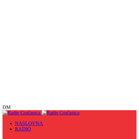
DM
NASLOVNA
RADIO
Sve
09. maj - Dan pobjede nad fašizmom, Dan Europe i
Dan Zlatnih ljiljana