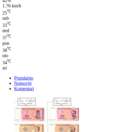
℃
25
sub
℃
33
ned
℃
37
pon
℃
38
uto
℃
34
sri
Popularno
Najnoviji
Komentari