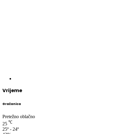
Vrijeme
Gračanica
Pretežno oblačno
℃
25
25º - 24º
42%
1.76 km/h