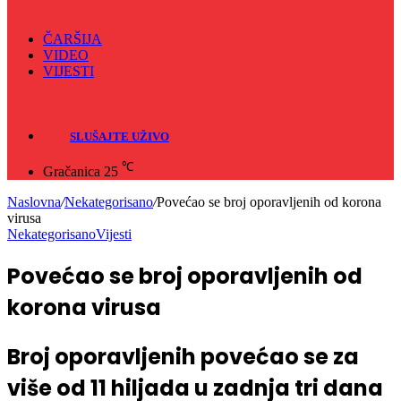
ČARŠIJA
VIDEO
VIJESTI
Sve
Crna hronika
SLUŠAJTE UŽIVO
℃
Gračanica
25
Naslovna
/
Nekategorisano
/
Povećao se broj oporavljenih od korona
virusa
Nekategorisano
Vijesti
Povećao se broj oporavljenih od
korona virusa
Broj oporavljenih povećao se za
više od 11 hiljada u zadnja tri dana
24. Marta 2020.