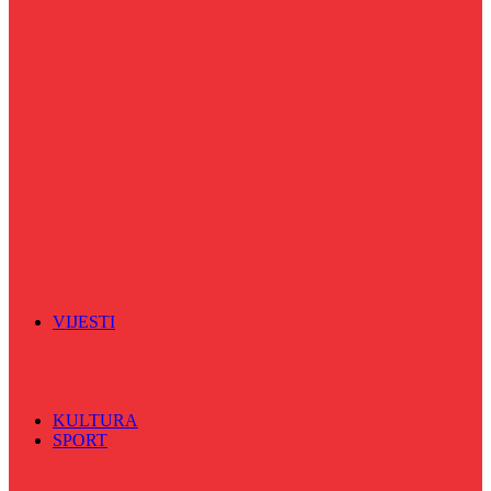
Puls života
Radio ordinacija
Radio razglednica
Razgovor s povodom
Riječ više
Riznica znanja
Sa sportskih terena
Šareni sat
Sedmicna hronika
Spektar
Srednjoškolci na talasu
Vijećnićka hronika
Vjerski program
Znamenite BH ličnosti
VIJESTI
Sve
BKC
Kino
Koncerti
KULTURA
SPORT
Sve
Nogomet
Odbojka
Rukomet