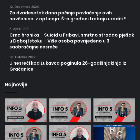
12. Decembra 2024.
Za dvadesetak dana počinje povlačenje ovih
novčanica iz opticaja: Šta građani trebaju uraditi?
6. Aprila 2021.
Crna hronika – Suicid u Pribavi, smrtno stradao pješak
u Doboj Istoku – Više osoba povrijeđeno u 3
saobraćajne nesreće
20. Oktobra 2022.
U nesreći kod Lukavca poginula 26-godišnjakinja iz
Gračanice
Najnovije