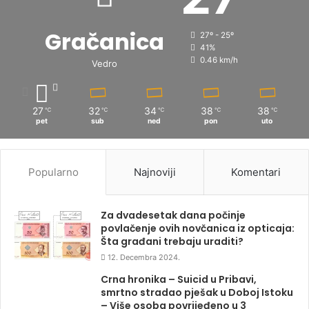
Gračanica
27º - 25º
41%
0.46 km/h
Vedro
27
32
34
38
38
℃
℃
℃
℃
℃
pet
sub
ned
pon
uto
Popularno
Najnoviji
Komentari
Za dvadesetak dana počinje
povlačenje ovih novčanica iz opticaja:
Šta građani trebaju uraditi?
12. Decembra 2024.
Crna hronika – Suicid u Pribavi,
smrtno stradao pješak u Doboj Istoku
– Više osoba povrijeđeno u 3