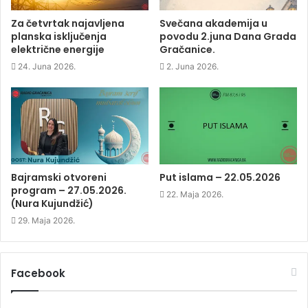
(
O
(
w
O
p
O
w
p
e
p
i
Za četvrtak najavljena
Svečana akademija u
e
n
e
n
planska isključenja
povodu 2.juna Dana Grada
n
s
n
d
s
i
s
o
električne energije
Gračanice.
i
n
i
w
n
n
n
)
24. Juna 2026.
2. Juna 2026.
n
e
n
e
w
e
w
w
w
w
i
w
i
n
i
n
d
n
d
o
d
o
w
o
w
)
w
)
)
Bajramski otvoreni
Put islama – 22.05.2026
program – 27.05.2026.
22. Maja 2026.
(Nura Kujundžić)
29. Maja 2026.
Facebook