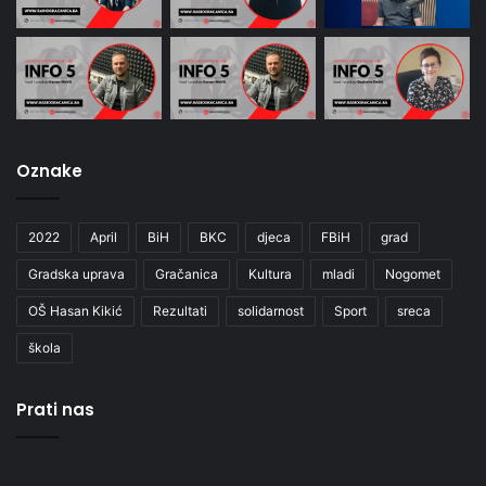
Oznake
2022
April
BiH
BKC
djeca
FBiH
grad
Gradska uprava
Gračanica
Kultura
mladi
Nogomet
OŠ Hasan Kikić
Rezultati
solidarnost
Sport
sreca
škola
Prati nas