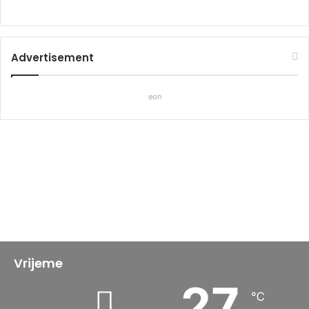
Advertisement
eon
Vrijeme
27
℃