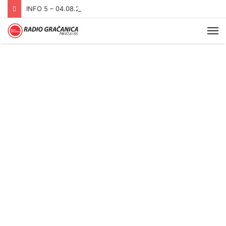
INFO 5 – 04.08.2026.
Me