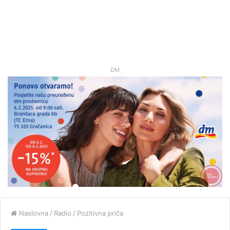
DM
Naslovna
/
Radio
/
Pozitivna priča