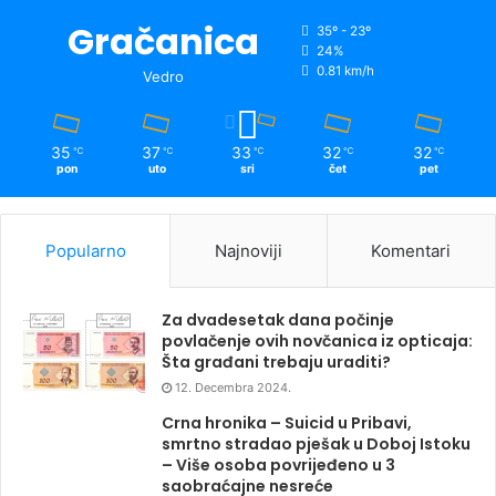
Gračanica
35º - 23º
24%
0.81 km/h
Vedro
35
37
33
32
32
℃
℃
℃
℃
℃
pon
uto
sri
čet
pet
Popularno
Najnoviji
Komentari
Za dvadesetak dana počinje
povlačenje ovih novčanica iz opticaja:
Šta građani trebaju uraditi?
12. Decembra 2024.
Crna hronika – Suicid u Pribavi,
smrtno stradao pješak u Doboj Istoku
– Više osoba povrijeđeno u 3
saobraćajne nesreće