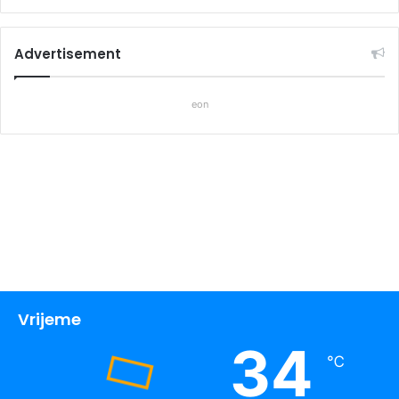
Advertisement
eon
Vrijeme
34
℃