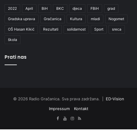
2022
April
BiH
BKC
djeca
FBiH
grad
Gradska uprava
Gračanica
Kultura
mladi
Nogomet
OŠ Hasan Kikić
Rezultati
solidarnost
Sport
sreca
škola
Prati nas
© 2026 Radio Gračanica. Sva prava zadržana. |
ED-Vision
Impressum
Kontakt