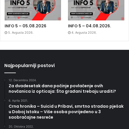
INFO 5 – 05.08.2026
INFO 5 – 04.08.2026.
5. Avgusta 2026.
4. Avgusta 2026.
Najpopularniji postovi
12. Decembra 2024.
Za dvadesetak dana počinje povlačenje ovih
novčanica iz opticaja: Šta građani trebaju uraditi?
6. Aprila 2021.
Crna hronika – Suicid u Pribavi, smrtno stradao pješak
u Doboj Istoku – Više osoba povrijeđeno u 3
saobraćajne nesreće
20. Oktobra 2022.