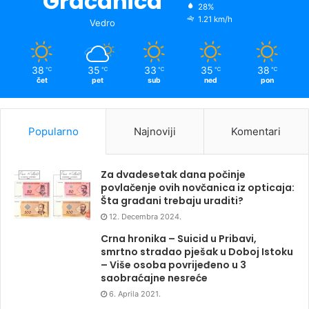
Gračanica
28%
1.21 km/h
Vedro
38
35
33
35
38
℃
℃
℃
℃
℃
čet
pet
sub
ned
pon
Popularno
Najnoviji
Komentari
Za dvadesetak dana počinje
povlačenje ovih novčanica iz opticaja:
Šta građani trebaju uraditi?
12. Decembra 2024.
Crna hronika – Suicid u Pribavi,
smrtno stradao pješak u Doboj Istoku
– Više osoba povrijeđeno u 3
saobraćajne nesreće
6. Aprila 2021.