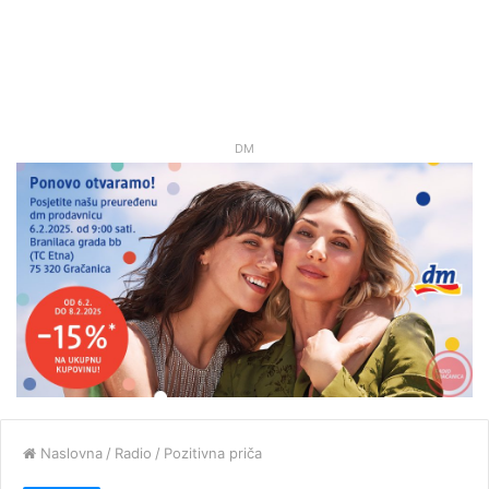
DM
Naslovna
/
Radio
/
Pozitivna priča