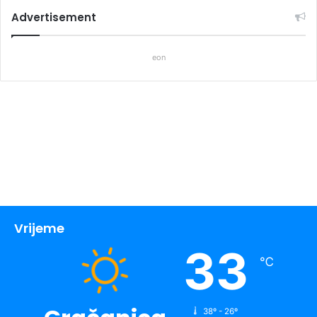
Advertisement
eon
Vrijeme
33
℃
38º - 26º