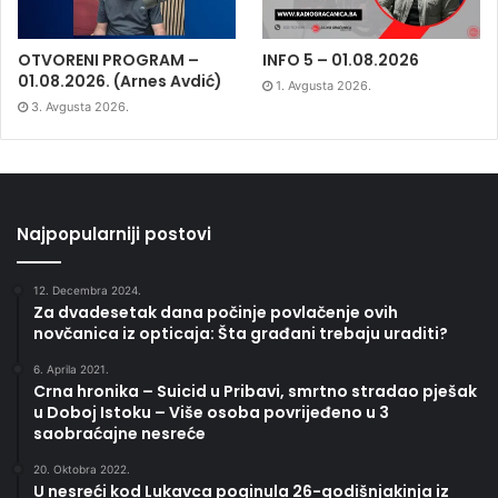
OTVORENI PROGRAM –
INFO 5 – 01.08.2026
01.08.2026. (Arnes Avdić)
1. Avgusta 2026.
3. Avgusta 2026.
Najpopularniji postovi
12. Decembra 2024.
Za dvadesetak dana počinje povlačenje ovih
novčanica iz opticaja: Šta građani trebaju uraditi?
6. Aprila 2021.
Crna hronika – Suicid u Pribavi, smrtno stradao pješak
u Doboj Istoku – Više osoba povrijeđeno u 3
saobraćajne nesreće
20. Oktobra 2022.
U nesreći kod Lukavca poginula 26-godišnjakinja iz