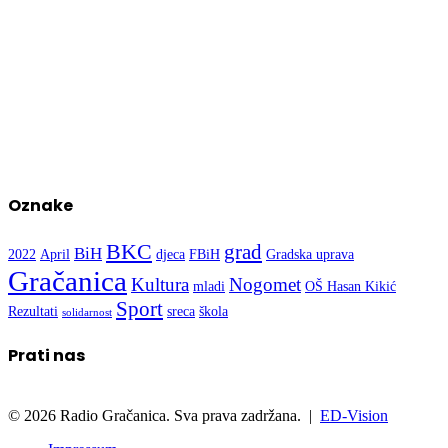
Oznake
BKC
grad
BiH
2022
April
djeca
FBiH
Gradska uprava
Gračanica
Kultura
Nogomet
mladi
OŠ Hasan Kikić
Sport
Rezultati
sreca
škola
solidarnost
Prati nas
© 2026 Radio Gračanica. Sva prava zadržana. |
ED-Vision