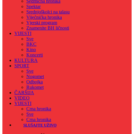
Sedmicna hronika
Spektar
Srednjoškolci na talasu
Vijećnićka hronika
Vjerski program
Znamenite BH ličnosti
VIJESTI
Sve
BKC
Kino
Koncerti
KULTURA
SPORT
Sve
Nogomet
Odbojka
Rukomet
ČARŠIJA
VIDEO
VIJESTI
Crna hronika
Sve
Crna hronika
SLUŠAJTE UŽIVO