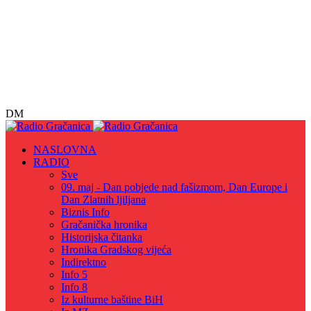
DM
NASLOVNA
RADIO
Sve
09. maj - Dan pobjede nad fašizmom, Dan Europe i
Dan Zlatnih ljiljana
Biznis Info
Gračanička hronika
Historijska čitanka
Hronika Gradskog vijeća
Indirektno
Info 5
Info 8
Iz kulturne baštine BiH