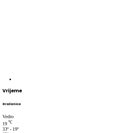
Vrijeme
Gračanica
Vedro
℃
19
33º - 19º