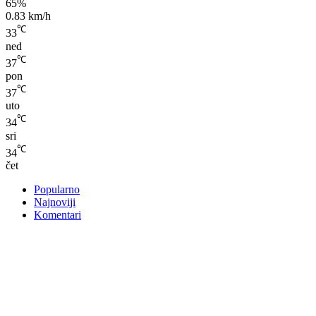
65%
0.83 km/h
℃
33
ned
℃
37
pon
℃
37
uto
℃
34
sri
℃
34
čet
Popularno
Najnoviji
Komentari