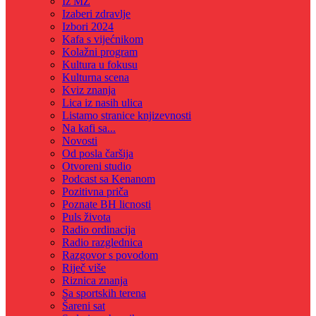
Iz MZ
Izaberi zdravlje
Izbori 2024
Kafa s vijećnikom
Kolažni program
Kultura u fokusu
Kulturna scena
Kviz znanja
Lica iz nasih ulica
Listamo stranice knjizevnosti
Na kafi sa...
Novosti
Od posla čaršija
Otvoreni studio
Podcast sa Kenanom
Pozitivna priča
Poznate BH licnosti
Puls života
Radio ordinacija
Radio razglednica
Razgovor s povodom
Riječ više
Riznica znanja
Sa sportskih terena
Šareni sat