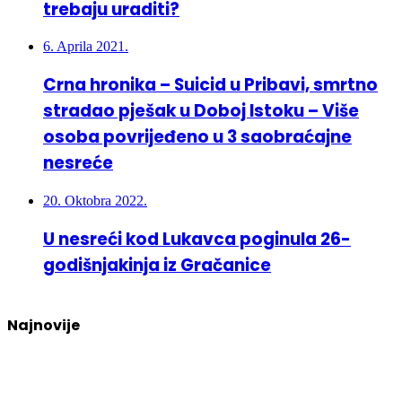
trebaju uraditi?
6. Aprila 2021.
Crna hronika – Suicid u Pribavi, smrtno
stradao pješak u Doboj Istoku – Više
osoba povrijeđeno u 3 saobraćajne
nesreće
20. Oktobra 2022.
U nesreći kod Lukavca poginula 26-
godišnjakinja iz Gračanice
Najnovije