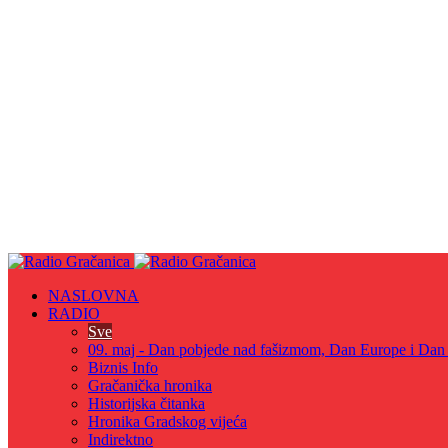
NASLOVNA
RADIO
Sve
09. maj - Dan pobjede nad fašizmom, Dan Europe i Dan Z
Biznis Info
Gračanička hronika
Historijska čitanka
Hronika Gradskog vijeća
Indirektno