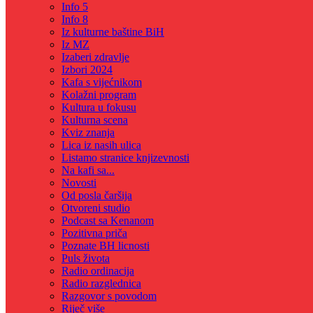
Info 5
Info 8
Iz kulturne baštine BiH
Iz MZ
Izaberi zdravlje
Izbori 2024
Kafa s vijećnikom
Kolažni program
Kultura u fokusu
Kulturna scena
Kviz znanja
Lica iz nasih ulica
Listamo stranice knjizevnosti
Na kafi sa...
Novosti
Od posla čaršija
Otvoreni studio
Podcast sa Kenanom
Pozitivna priča
Poznate BH licnosti
Puls života
Radio ordinacija
Radio razglednica
Razgovor s povodom
Riječ više