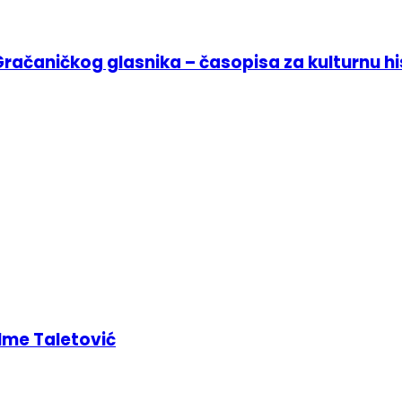
Gračaničkog glasnika – časopisa za kulturnu hi
lme Taletović