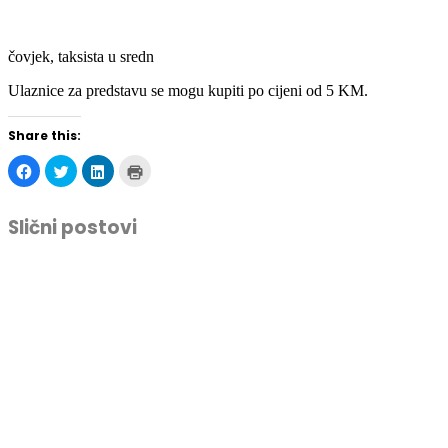
čovjek, taksista u sredn
Ulaznice za predstavu se mogu kupiti po cijeni od 5 KM.
Share this:
Click
Click
Click
Click
to
to
to
to
share
share
share
print
on
on
on
(Opens
Facebook
Twitter
LinkedIn
in
Slični postovi
(Opens
(Opens
(Opens
new
in
in
in
window)
new
new
new
window)
window)
window)