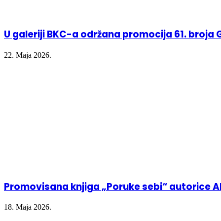
U galeriji BKC-a održana promocija 61. broja 
22. Maja 2026.
Promovisana knjiga „Poruke sebi“ autorice A
18. Maja 2026.