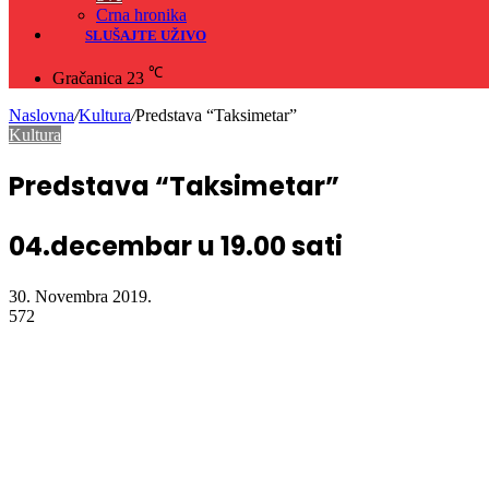
Crna hronika
SLUŠAJTE UŽIVO
℃
Gračanica
23
Naslovna
/
Kultura
/
Predstava “Taksimetar”
Kultura
Predstava “Taksimetar”
04.decembar u 19.00 sati
30. Novembra 2019.
572