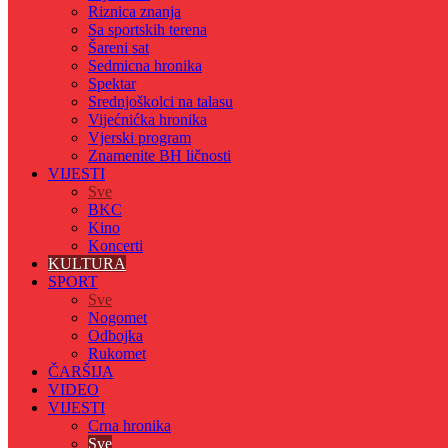
Riznica znanja
Sa sportskih terena
Šareni sat
Sedmicna hronika
Spektar
Srednjoškolci na talasu
Vijećnićka hronika
Vjerski program
Znamenite BH ličnosti
VIJESTI
Sve
BKC
Kino
Koncerti
KULTURA
SPORT
Sve
Nogomet
Odbojka
Rukomet
ČARŠIJA
VIDEO
VIJESTI
Crna hronika
Sve