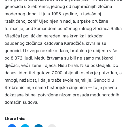
genocida u Srebrenici, jednog od najmračnijih zločina
modernog doba. U julu 1995. godine, u tadašnjoj
“zaštićenoj zoni” Ujedinjenih nacija, srpske oružane
formacije, pod komandom osuđenog ratnog zločinca Ratka
Mladića i političkim naređenjima krvnika i također
osuđenog zločinca Radovana Karadžića, izvršile su
genocid. U svega nekoliko dana, brutalno je ubijeno više
od 8.372 ljudi. Među žrtvama su bili ne samo muškarci i
dječaci, već i žene i djeca. Nisu birali. Nisu poštedjeli. Do
danas, identitet gotovo 7.000 ubijenih osoba je potvrđen, a
mnogi, nažalost, i dalje traže svoje najmilije. Genocid u
Srebrenici nije samo historijska činjenica — to je pravno
dokazana istina, potvrđena nizom presuda međunarodnih i
domaćih sudova.
Share this: