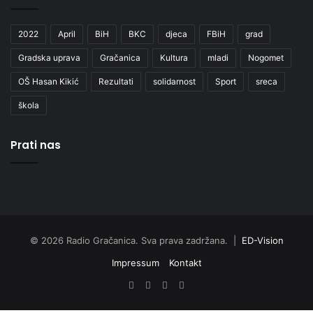
2022
April
BiH
BKC
djeca
FBiH
grad
Gradska uprava
Gračanica
Kultura
mladi
Nogomet
OŠ Hasan Kikić
Rezultati
solidarnost
Sport
sreca
škola
Prati nas
© 2026 Radio Gračanica. Sva prava zadržana. |
ED-Vision
Impressum
Kontakt