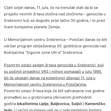
Cijeli svijet danas, 11. jula, će na trenutak stati da bi se
prisjetio nevinih žrtava zločina nad zločinima – genocida u
Srebrenici koji se dogodio prije tačno 30 godina, i to pred
licem kompletne planete Zemlje.
U Memorijalnom centru Srebrenica – Potočari danas će biti
održan program obilježavanja 30. godišnjice genocida nad
Bošnjacima “Sigurne zone UN-a” Srebrenica.
Posmrtni ostaci sedam žrtava genocida u Srebrenici, koji
su počinili pripadnici VRS i njihovi pomagači u julu 1995.
bit će ukopani danas na kolektivnoj dženazi 11. jula u
Memorijalnom centru Srebrenica u Potočarima.
Posmrtni ostaci žrtava koje će biti sahranjene ove godine
pronađeni su u grobnicama otkrivenim prethodnih
godina
lokalitetima Liplje, Baljkovica, Suljići i Kameničko
brdo
. U većini slučajeva radi se o nekompletnim tijelima,