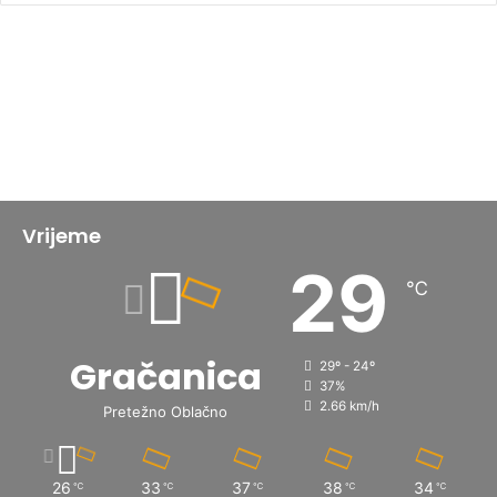
Vrijeme
29
℃
Gračanica
29º - 24º
37%
2.66 km/h
Pretežno Oblačno
26
33
37
38
34
℃
℃
℃
℃
℃