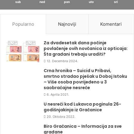
sub
ned
pon
uto
sri
Popularno
Najnoviji
Komentari
Za dvadesetak dana počinje
povlačenje ovih novčanica iz opticaja:
Šta građani trebaju uraditi?
12. Decembra 2024.
Crna hronika – Suicid u Pribavi,
smrtno stradao pješak u Doboj Istoku
– Više osoba povrijeđeno u 3
saobraćajne nesreće
6. Aprila 2021.
U nesreći kod Lukavca poginula 26-
godišnjakinja iz Gračanice
20. Oktobra 2022.
Biro Gračanica – Informacija za sve
građane