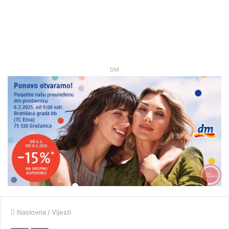
DM
Naslovna
/
Vijesti