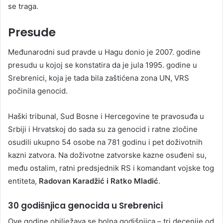
se traga.
Presude
Međunarodni sud pravde u Hagu donio je 2007. godine
presudu u kojoj se konstatira da je jula 1995. godine u
Srebrenici, koja je tada bila zaštićena zona UN, VRS
počinila genocid.
Haški tribunal, Sud Bosne i Hercegovine te pravosuđa u
Srbiji i Hrvatskoj do sada su za genocid i ratne zločine
osudili ukupno 54 osobe na 781 godinu i pet doživotnih
kazni zatvora. Na doživotne zatvorske kazne osuđeni su,
među ostalim, ratni predsjednik RS i komandant vojske tog
entiteta,
Radovan Karadžić i Ratko Mladić
.
30 godišnjica genocida u Srebrenici
Ove godine obilježava se bolna godišnjica – tri decenije od