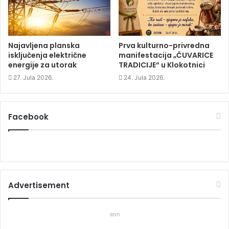
w
)
w
)
)
Najavljena planska
Prva kulturno-privredna
isključenja električne
manifestacija „ČUVARICE
energije za utorak
TRADICIJE“ u Klokotnici
27. Jula 2026.
24. Jula 2026.
Facebook
Advertisement
eon