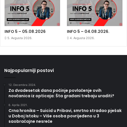
INFO 5 – 05.08.2026
INFO 5 – 04.08.2026.
5. Avgusta 2026.
4. Avgusta 2026.
Najpopularniji postovi
12. Decembra 2024.
Za dvadesetak dana počinje povlačenje ovih
novčanica iz opticaja: Šta građani trebaju uraditi?
6. Aprila 2021.
Crna hronika – Suicid u Pribavi, smrtno stradao pješak
u Doboj Istoku – Više osoba povrijeđeno u 3
saobraćajne nesreće