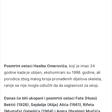
Posmrtni ostaci Hasiba Omerovića
, koji je imao 34
godine kada je ubijen, ekshumirani su 1998. godine, ali
porodica zbog malog broja pronađenih dijelova skeleta,
ranije se nije mogla odlučiti da da saglasnost za ukop.
Danas će biti ukopani i posmrtni ostaci Fate (Huso)
Bektić (1928), Sejdalije (Alija) Alića (1961), Rifeta
(Mustafa) Gabeljića (1964) i Amira (Ibrahim) Mujčića