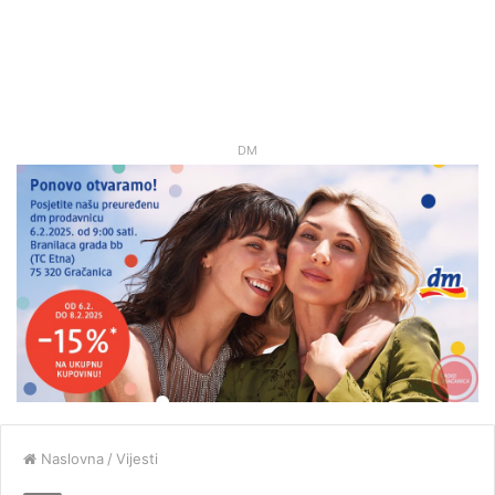
DM
Naslovna
/
Vijesti