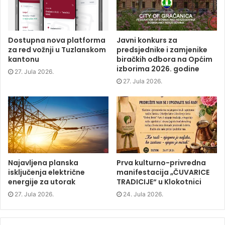
b
t
e
i
o
e
d
n
o
r
I
n
k
(
n
e
(
O
(
w
O
p
O
w
p
e
p
i
Dostupna nova platforma
Javni konkurs za
e
n
e
n
za red vožnji u Tuzlanskom
predsjednike i zamjenike
n
s
n
d
s
i
s
o
kantonu
biračkih odbora na Općim
i
n
i
w
izborima 2026. godine
n
n
n
)
27. Jula 2026.
n
e
n
e
w
e
27. Jula 2026.
w
w
w
w
i
w
i
n
i
n
d
n
d
o
d
o
w
o
w
)
w
)
)
Najavljena planska
Prva kulturno-privredna
isključenja električne
manifestacija „ČUVARICE
energije za utorak
TRADICIJE“ u Klokotnici
27. Jula 2026.
24. Jula 2026.