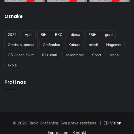
Oznake
2022
April
BiH
BKC
djeca
FBiH
grad
Gradska uprava
Gračanica
Kultura
mladi
Nogomet
OŠ Hasan Kikić
Rezultati
solidarnost
Sport
sreca
škola
Prati nas
© 2026 Radio Gračanica. Sva prava zadržana. |
ED-Vision
Impressum
Kontakt