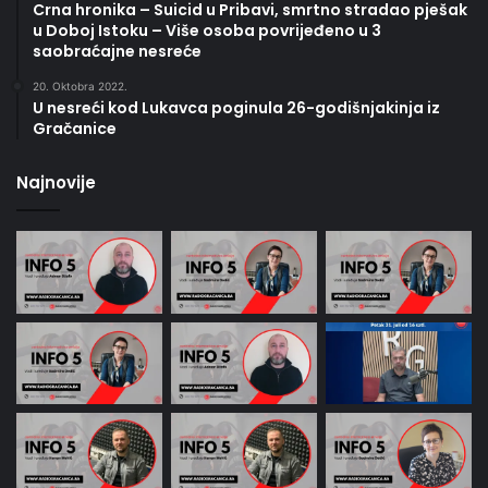
Crna hronika – Suicid u Pribavi, smrtno stradao pješak
u Doboj Istoku – Više osoba povrijeđeno u 3
saobraćajne nesreće
20. Oktobra 2022.
U nesreći kod Lukavca poginula 26-godišnjakinja iz
Gračanice
Najnovije