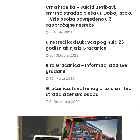
Crna hronika – Suicid u Pribavi,
smrtno stradao pješak u Doboj Istoku
– Više osoba povrijeđeno u 3
saobraćajne nesreće
6. Aprila 2021.
U nesreći kod Lukavca poginula 26-
godišnjakinja iz Gračanice
20. Oktobra 2022.
Biro Gračanica – Informacija za sve
građane
30. Marta 2020.
Gračanica: Iz vatrenog oružja smrtno
stradala ženska osoba
8. Decembra 2020.