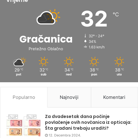
32
℃
Gračanica
32º - 24º
34%
1.63 km/h
Pretežno Oblačno
29
32
34
38
38
℃
℃
℃
℃
℃
pet
sub
ned
pon
uto
Popularno
Najnoviji
Komentari
Za dvadesetak dana počinje
povlačenje ovih novčanica iz opticaja:
Šta građani trebaju uraditi?
12. Decembra 2024.