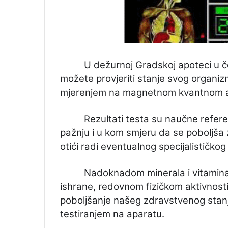
U dežurnoj Gradskoj apoteci u č
možete provjeriti stanje svog organi
mjerenjem na magnetnom kvantnom an
Rezultati testa su naučne refere
pažnju i u kom smjeru da se poboljša z
otići radi eventualnog specijalističkog
Nadoknadom minerala i vitamina 
ishrane, redovnom fizičkom aktivnost
poboljšanje našeg zdravstvenog stanj
testiranjem na aparatu.