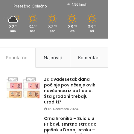
1.56 km/h
Pretežno Oblačno
32
34
37
38
36
℃
℃
℃
℃
℃
sub
ned
pon
uto
sri
Popularno
Najnoviji
Komentari
Za dvadesetak dana
počinje povlačenje ovih
novčanica iz opticaja:
Šta građani trebaju
uraditi?
12. Decembra 2024.
Crna hronika – Suicid u
Pribavi, smrtno stradao
pješak u Doboj Istoku –