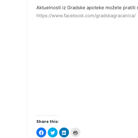
Aktuelnosti iz Gradske apoteke možete pratiti
https://www.facebook.com/gradskagracanica/
Share this:
C
C
C
C
l
l
l
l