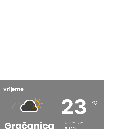
Vrijeme
23
℃
Gračanica
32º - 21º
69%