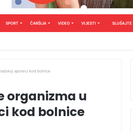
SPORT
ČARŠIJA
VIDEO
VIJESTI
SLUŠAJTE
radskoj apoteci kod bolnice
je organizma u
i kod bolnice