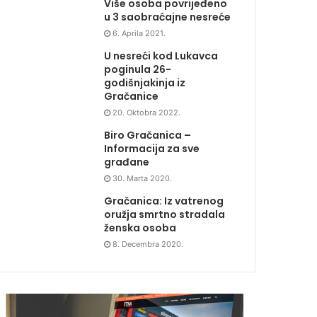
Više osoba povrijeđeno
u 3 saobraćajne nesreće
6. Aprila 2021.
U nesreći kod Lukavca
poginula 26-
godišnjakinja iz
Gračanice
20. Oktobra 2022.
Biro Gračanica –
Informacija za sve
građane
30. Marta 2020.
Gračanica: Iz vatrenog
oružja smrtno stradala
ženska osoba
8. Decembra 2020.