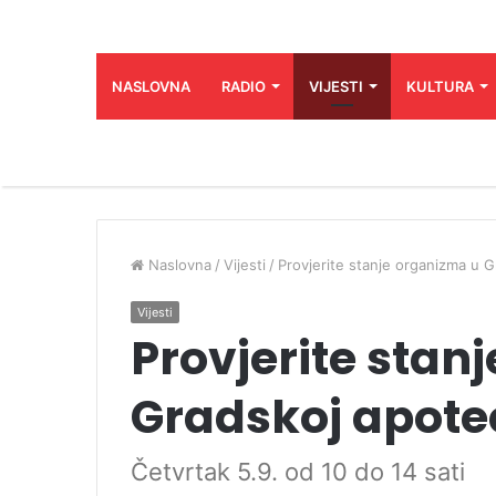
NASLOVNA
RADIO
VIJESTI
KULTURA
Naslovna
/
Vijesti
/
Provjerite stanje organizma u G
Vijesti
Provjerite stan
Gradskoj apotec
Četvrtak 5.9. od 10 do 14 sati