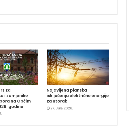
rs za
Najavljena planska
e i zamjenike
isključenja električne energije
dbora na Općim
za utorak
026. godine
27. Jula 2026.
6.