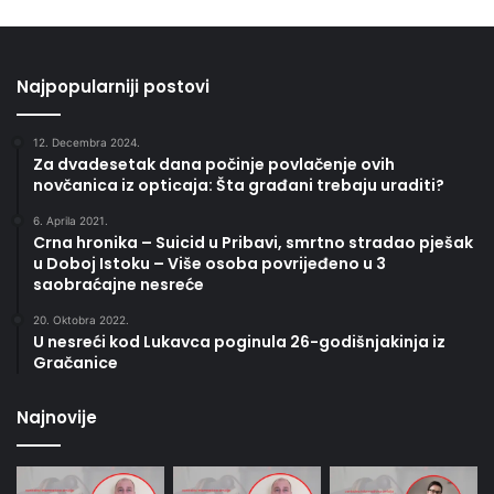
Najpopularniji postovi
12. Decembra 2024.
Za dvadesetak dana počinje povlačenje ovih
novčanica iz opticaja: Šta građani trebaju uraditi?
6. Aprila 2021.
Crna hronika – Suicid u Pribavi, smrtno stradao pješak
u Doboj Istoku – Više osoba povrijeđeno u 3
saobraćajne nesreće
20. Oktobra 2022.
U nesreći kod Lukavca poginula 26-godišnjakinja iz
Gračanice
Najnovije