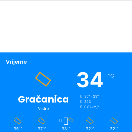
Vrijeme
34
℃
Gračanica
35º - 23º
24%
0.81 km/h
Vedro
35
37
33
32
32
℃
℃
℃
℃
℃