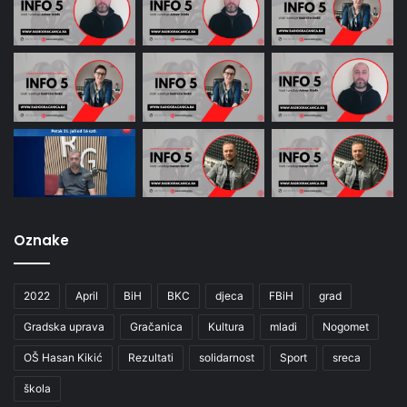
Oznake
2022
April
BiH
BKC
djeca
FBiH
grad
Gradska uprava
Gračanica
Kultura
mladi
Nogomet
OŠ Hasan Kikić
Rezultati
solidarnost
Sport
sreca
škola