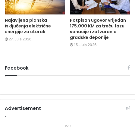
)
)
Najavljena planska
Potpisan ugovor vrijedan
isključenja električne
175.000 KM za treću fazu
energije za utorak
sanacije i zatvaranja
gradske deponije
27. Jula 2026.
15. Jula 2026.
Facebook
Advertisement
eon