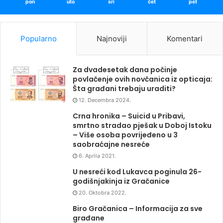
pon
uto
sri
čet
pet
Popularno
Najnoviji
Komentari
Za dvadesetak dana počinje
povlačenje ovih novčanica iz opticaja:
Šta građani trebaju uraditi?
12. Decembra 2024.
Crna hronika – Suicid u Pribavi,
smrtno stradao pješak u Doboj Istoku
– Više osoba povrijeđeno u 3
saobraćajne nesreće
6. Aprila 2021.
U nesreći kod Lukavca poginula 26-
godišnjakinja iz Gračanice
20. Oktobra 2022.
Biro Gračanica – Informacija za sve
građane