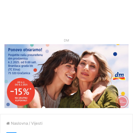
DM
Naslovna
/
Vijesti