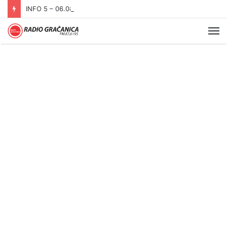
INFO 5 – 06.08.2026.
Me