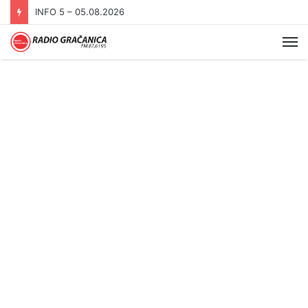
INFO 5 – 04.08.2026.
Me