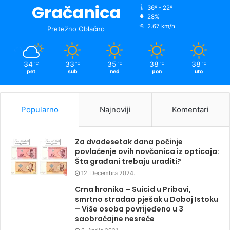
Gračanica
36º - 22º
28%
2.67 km/h
Pretežno Oblačno
34
33
35
38
38
℃
℃
℃
℃
℃
pet
sub
ned
pon
uto
Popularno
Najnoviji
Komentari
Za dvadesetak dana počinje
povlačenje ovih novčanica iz opticaja:
Šta građani trebaju uraditi?
12. Decembra 2024.
Crna hronika – Suicid u Pribavi,
smrtno stradao pješak u Doboj Istoku
– Više osoba povrijeđeno u 3
saobraćajne nesreće