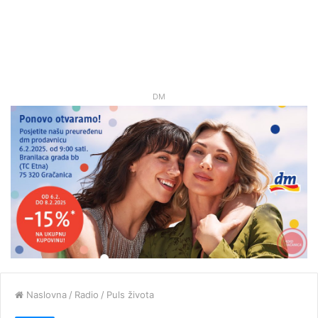
DM
Naslovna
/
Radio
/
Puls života