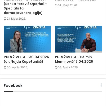
e
n
e
n
(Senka Perović Operhal –
n
s
n
d
14. Maja 2026.
s
i
s
o
Specialista
i
n
i
w
dermatovenerologije)
n
n
n
)
n
e
n
e
w
e
21. Maja 2026.
w
w
w
w
i
w
i
n
i
n
d
n
d
o
d
o
w
o
w
)
w
)
)
PULS ŽIVOTA – 30.04.2026.
PULS ŽIVOTA – Belmin
(dr. Najda Kapetančić)
Muminović 16.04.2026
30. Aprila 2026.
16. Aprila 2026.
Facebook