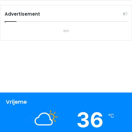
Advertisement
eon
Vrijeme
36
℃