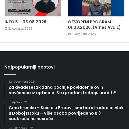
INFO 5 – 03.08.2026
OTVORENI PROGRAM –
01.08.2026. (Arnes Avdić)
3. Avgusta 2026.
3. Avgusta 2026.
Najpopularniji postovi
12. Decembra 2024.
Za dvadesetak dana počinje povlačenje ovih
novčanica iz opticaja: Šta građani trebaju uraditi?
6. Aprila 2021.
Crna hronika – Suicid u Pribavi, smrtno stradao pješak
u Doboj Istoku – Više osoba povrijeđeno u 3
saobraćajne nesreće
20. Oktobra 2022.