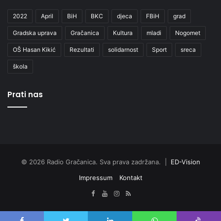
2022
April
BiH
BKC
djeca
FBiH
grad
Gradska uprava
Gračanica
Kultura
mladi
Nogomet
OŠ Hasan Kikić
Rezultati
solidarnost
Sport
sreca
škola
Prati nas
© 2026 Radio Gračanica. Sva prava zadržana. |
ED-Vision
Impressum
Kontakt