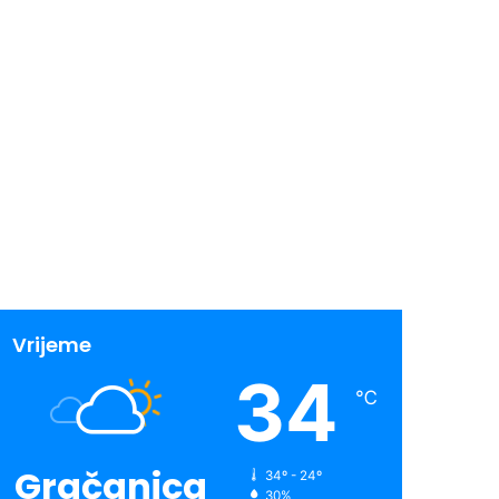
Vrijeme
34
℃
Gračanica
34º - 24º
30%