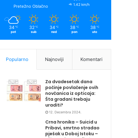
1.42 km/h
Pretežno Oblačno
34
32
34
38
38
℃
℃
℃
℃
℃
pet
sub
ned
pon
uto
Popularno
Najnoviji
Komentari
Za dvadesetak dana
počinje povlačenje ovih
novčanica iz opticaja:
Šta građani trebaju
uraditi?
12. Decembra 2024.
Crna hronika – Suicid u
Pribavi, smrtno stradao
pješak u Doboj Istoku –