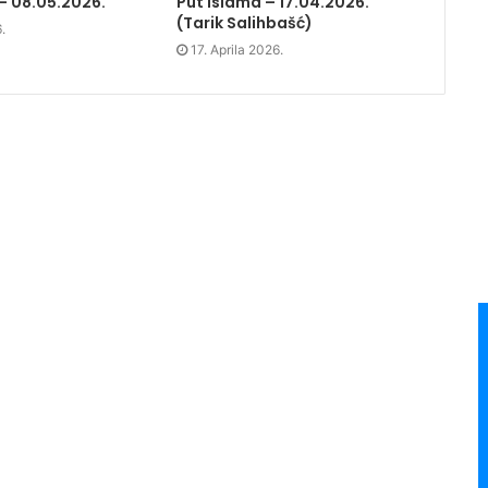
– 08.05.2026.
Put islama – 17.04.2026.
(Tarik Salihbašć)
.
17. Aprila 2026.