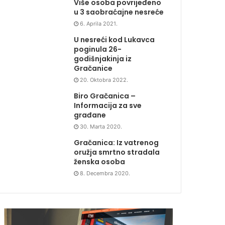
Više osoba povrijeđeno
u 3 saobraćajne nesreće
6. Aprila 2021.
U nesreći kod Lukavca
poginula 26-
godišnjakinja iz
Gračanice
20. Oktobra 2022.
Biro Gračanica –
Informacija za sve
građane
30. Marta 2020.
Gračanica: Iz vatrenog
oružja smrtno stradala
ženska osoba
8. Decembra 2020.