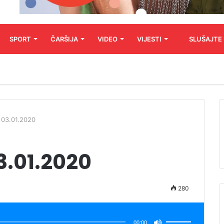
SPORT
ČARŠIJA
VIDEO
VIJESTI
SLUŠAJTE
 03.01.2020
3.01.2020
280
Koristite
Gore/Dole
strelice
00:00