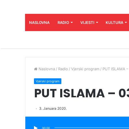
NASLOVNA
RADIO
VIJESTI
KULTURA
Naslovna
/
Radio
/
Vjerski program
/
PUT ISLAMA –
Vjerski program
PUT ISLAMA – 0
3. Januara 2020.
Audio
Player
00:00