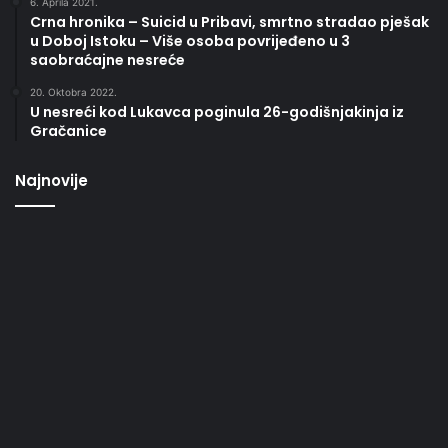
6. Aprila 2021.
Crna hronika – Suicid u Pribavi, smrtno stradao pješak
u Doboj Istoku – Više osoba povrijeđeno u 3
saobraćajne nesreće
20. Oktobra 2022.
U nesreći kod Lukavca poginula 26-godišnjakinja iz
Gračanice
Najnovije