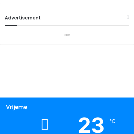
Advertisement
eon
Vrijeme
23
℃