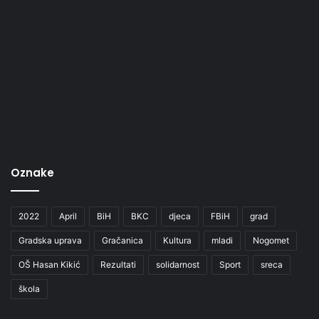
Oznake
2022
April
BiH
BKC
djeca
FBiH
grad
Gradska uprava
Gračanica
Kultura
mladi
Nogomet
OŠ Hasan Kikić
Rezultati
solidarnost
Sport
sreca
škola