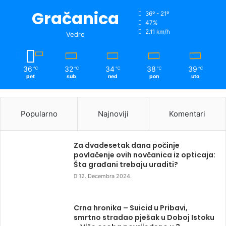
Gračanica
36º - 21º
47%
2.11 km/h
Vedro
36
32
34
38
39
℃
℃
℃
℃
℃
pet
sub
ned
pon
uto
Popularno
Najnoviji
Komentari
Za dvadesetak dana počinje
povlačenje ovih novčanica iz opticaja:
Šta građani trebaju uraditi?
12. Decembra 2024.
Crna hronika – Suicid u Pribavi,
smrtno stradao pješak u Doboj Istoku