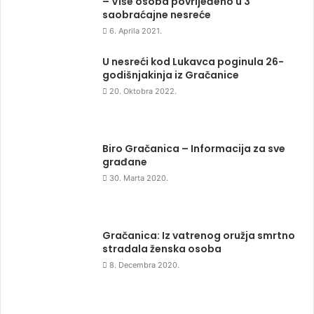
– Više osoba povrijeđeno u 3
saobraćajne nesreće
6. Aprila 2021.
U nesreći kod Lukavca poginula 26-
godišnjakinja iz Gračanice
20. Oktobra 2022.
Biro Gračanica – Informacija za sve
građane
30. Marta 2020.
Gračanica: Iz vatrenog oružja smrtno
stradala ženska osoba
8. Decembra 2020.