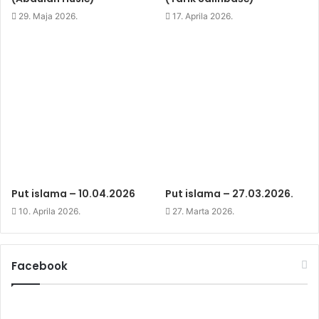
i
n
i
n
d
n
29. Maja 2026.
17. Aprila 2026.
d
o
d
o
w
o
w
)
w
)
)
Put islama – 10.04.2026
Put islama – 27.03.2026.
10. Aprila 2026.
27. Marta 2026.
Facebook