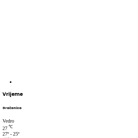
Vrijeme
Gračanica
Vedro
℃
27
27º - 25º