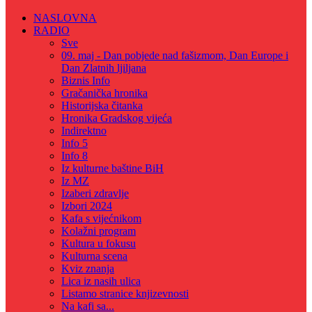
NASLOVNA
RADIO
Sve
09. maj - Dan pobjede nad fašizmom, Dan Europe i
Dan Zlatnih ljiljana
Biznis Info
Gračanička hronika
Historijska čitanka
Hronika Gradskog vijeća
Indirektno
Info 5
Info 8
Iz kulturne baštine BiH
Iz MZ
Izaberi zdravlje
Izbori 2024
Kafa s vijećnikom
Kolažni program
Kultura u fokusu
Kulturna scena
Kviz znanja
Lica iz nasih ulica
Listamo stranice knjizevnosti
Na kafi sa...