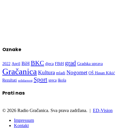
Oznake
BKC
grad
BiH
2022
April
djeca
FBiH
Gradska uprava
Gračanica
Kultura
Nogomet
mladi
OŠ Hasan Kikić
Sport
Rezultati
sreca
škola
solidarnost
Prati nas
© 2026 Radio Gračanica. Sva prava zadržana. |
ED-Vision
Impressum
Kontakt