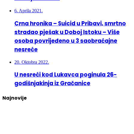
6. Aprila 2021.
Crna hronika – Suicid u Pribavi, smrtno
stradao pješak u Doboj Istoku – Više
osoba povrijeđeno u 3 saobraćajne
nesreće
20. Oktobra 2022.
U nesreći kod Lukavca poginula 26-
godišnjakinja iz Gračanice
Najnovije