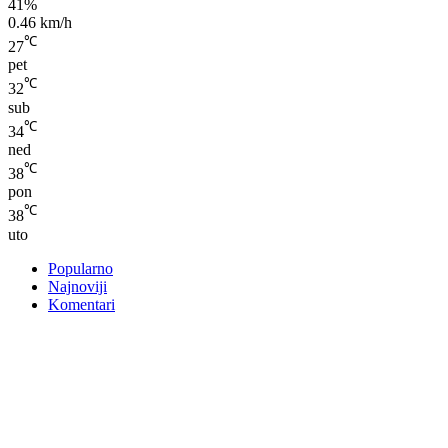
41%
0.46 km/h
℃
27
pet
℃
32
sub
℃
34
ned
℃
38
pon
℃
38
uto
Popularno
Najnoviji
Komentari