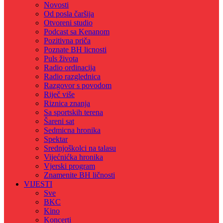
Novosti
Od posla čaršija
Otvoreni studio
Podcast sa Kenanom
Pozitivna priča
Poznate BH licnosti
Puls života
Radio ordinacija
Radio razglednica
Razgovor s povodom
Riječ više
Riznica znanja
Sa sportskih terena
Šareni sat
Sedmicna hronika
Spektar
Srednjoškolci na talasu
Vijećnićka hronika
Vjerski program
Znamenite BH ličnosti
VIJESTI
Sve
BKC
Kino
Koncerti