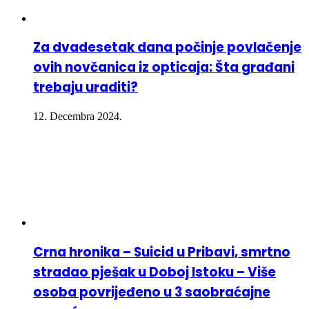
Za dvadesetak dana počinje povlačenje
ovih novčanica iz opticaja: Šta građani
trebaju uraditi?
12. Decembra 2024.
Crna hronika – Suicid u Pribavi, smrtno
stradao pješak u Doboj Istoku – Više
osoba povrijeđeno u 3 saobraćajne