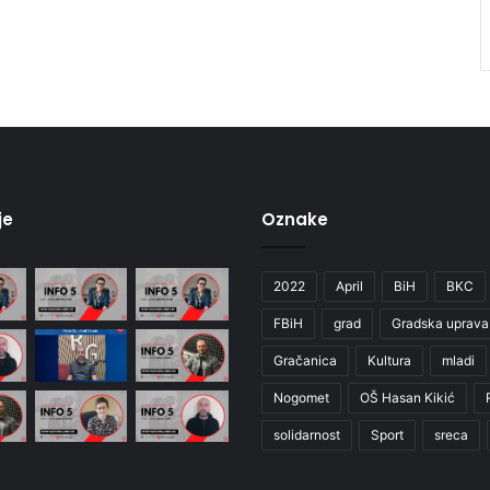
je
Oznake
2022
April
BiH
BKC
FBiH
grad
Gradska uprava
Gračanica
Kultura
mladi
Nogomet
OŠ Hasan Kikić
solidarnost
Sport
sreca