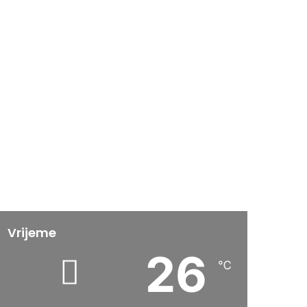
Vrijeme
26
℃