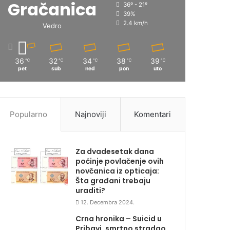
Gračanica
36º - 21º
39%
2.4 km/h
Vedro
36
32
34
38
39
℃
℃
℃
℃
℃
pet
sub
ned
pon
uto
Popularno
Najnoviji
Komentari
Za dvadesetak dana
počinje povlačenje ovih
novčanica iz opticaja:
Šta građani trebaju
uraditi?
12. Decembra 2024.
Crna hronika – Suicid u
Pribavi, smrtno stradao