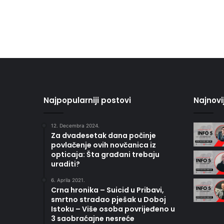
Najpopularniji postovi
Najnovi
12. Decembra 2024.
Za dvadesetak dana počinje
povlačenje ovih novčanica iz
opticaja: Šta građani trebaju
uraditi?
6. Aprila 2021.
Crna hronika – Suicid u Pribavi,
smrtno stradao pješak u Doboj
Istoku – Više osoba povrijeđeno u
3 saobraćajne nesreće