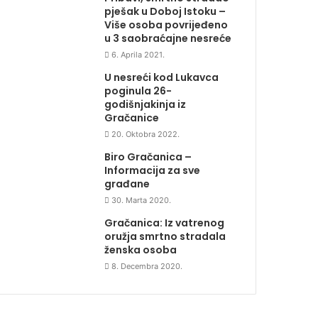
pješak u Doboj Istoku –
Više osoba povrijeđeno
u 3 saobraćajne nesreće
6. Aprila 2021.
U nesreći kod Lukavca
poginula 26-
godišnjakinja iz
Gračanice
20. Oktobra 2022.
Biro Gračanica –
Informacija za sve
građane
30. Marta 2020.
Gračanica: Iz vatrenog
oružja smrtno stradala
ženska osoba
8. Decembra 2020.