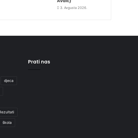
Avdić)
3. Avgusta 2026.
Prati nas
djeca
Rezultati
škola