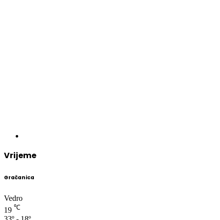
Vrijeme
Gračanica
Vedro
℃
19
33º - 18º
64%
0.57 km/h