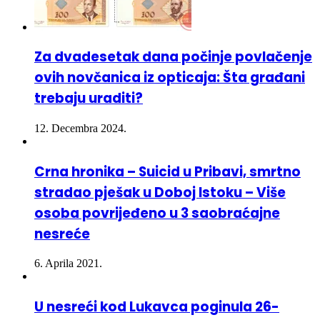
Za dvadesetak dana počinje povlačenje
ovih novčanica iz opticaja: Šta građani
trebaju uraditi?
12. Decembra 2024.
Crna hronika – Suicid u Pribavi, smrtno
stradao pješak u Doboj Istoku – Više
osoba povrijeđeno u 3 saobraćajne
nesreće
6. Aprila 2021.
U nesreći kod Lukavca poginula 26-
godišnjakinja iz Gračanice