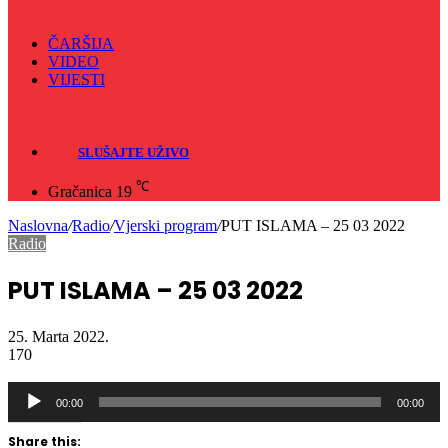
ČARŠIJA
VIDEO
VIJESTI
Sve
Crna hronika
SLUŠAJTE UŽIVO
℃
Gračanica
19
Naslovna
/
Radio
/
Vjerski program
/
PUT ISLAMA – 25 03 2022
Radio
PUT ISLAMA – 25 03 2022
25. Marta 2022.
170
Audio
Player
00:00
00:00
Share this:
Click
Click
Click
Click