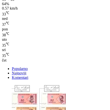
℃
33
ned
℃
37
pon
℃
38
uto
℃
35
sri
℃
35
čet
Popularno
Najnoviji
Komentari