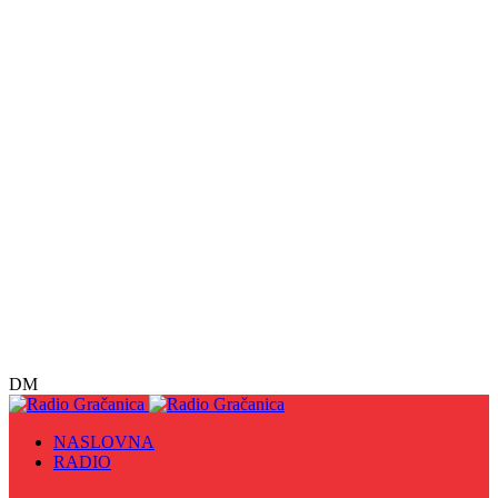
DM
NASLOVNA
RADIO
Sve
09. maj - Dan pobjede nad fašizmom, Dan Europe i
Dan Zlatnih ljiljana