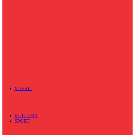
Puls života
Radio ordinacija
Radio razglednica
Razgovor s povodom
Riječ više
Riznica znanja
Sa sportskih terena
Šareni sat
Sedmicna hronika
Spektar
Srednjoškolci na talasu
Vijećnićka hronika
Vjerski program
Znamenite BH ličnosti
VIJESTI
Sve
BKC
Kino
Koncerti
KULTURA
SPORT
Sve
Nogomet
Odbojka
Rukomet