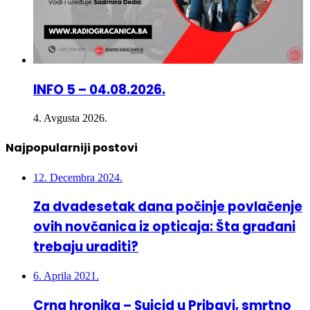
INFO 5 – 04.08.2026.
4. Avgusta 2026.
Najpopularniji postovi
12. Decembra 2024.
Za dvadesetak dana počinje povlačenje
ovih novčanica iz opticaja: Šta građani
trebaju uraditi?
6. Aprila 2021.
Crna hronika – Suicid u Pribavi, smrtno
stradao pješak u Doboj Istoku – Više