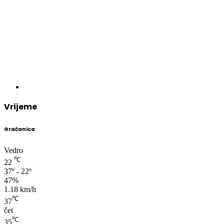
Vrijeme
Gračanica
Vedro
℃
22
37º - 22º
47%
1.18 km/h
℃
37
čet
℃
35