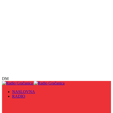
DM
NASLOVNA
RADIO
Sve
09. maj - Dan pobjede nad fašizmom, Dan Europe i
Dan Zlatnih ljiljana