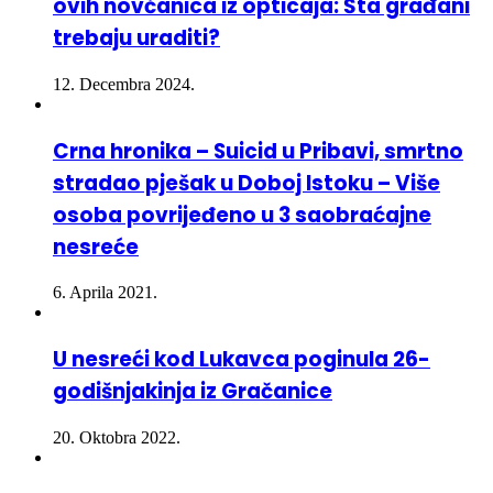
ovih novčanica iz opticaja: Šta građani
trebaju uraditi?
12. Decembra 2024.
Crna hronika – Suicid u Pribavi, smrtno
stradao pješak u Doboj Istoku – Više
osoba povrijeđeno u 3 saobraćajne
nesreće
6. Aprila 2021.
U nesreći kod Lukavca poginula 26-
godišnjakinja iz Gračanice
20. Oktobra 2022.