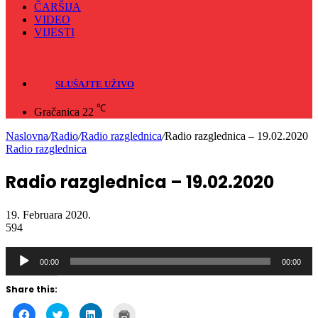
ČARŠIJA
VIDEO
VIJESTI
Sve
Crna hronika
SLUŠAJTE UŽIVO
℃
Gračanica
22
Naslovna
/
Radio
/
Radio razglednica
/
Radio razglednica – 19.02.2020
Radio razglednica
Radio razglednica – 19.02.2020
19. Februara 2020.
594
Audio
Player
00:00
00:00
Share this:
Click
Click
Click
Click