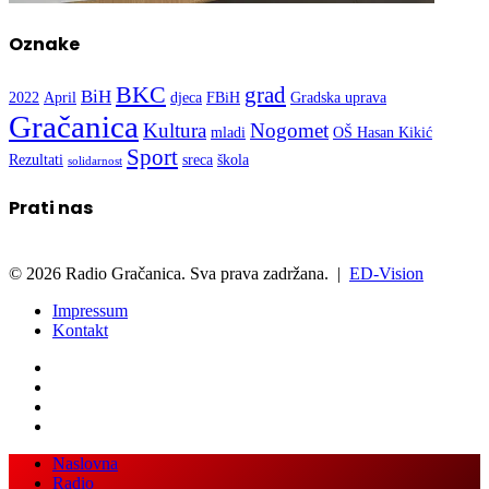
Oznake
BKC
grad
BiH
2022
April
djeca
FBiH
Gradska uprava
Gračanica
Kultura
Nogomet
mladi
OŠ Hasan Kikić
Sport
Rezultati
sreca
škola
solidarnost
Prati nas
© 2026 Radio Gračanica. Sva prava zadržana. |
ED-Vision
Impressum
Kontakt
Facebook
Twitter
LinkedIn
WhatsApp
Viber
Back
Close
Naslovna
to
Radio