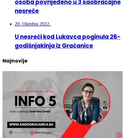
osoba povrijeđeno u 3 saobraćajne
nesreće
20. Oktobra 2022.
U nesreći kod Lukavca poginula 26-
godišnjakinja iz Gračanice
Najnovije