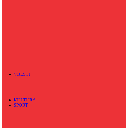
Puls života
Radio ordinacija
Radio razglednica
Razgovor s povodom
Riječ više
Riznica znanja
Sa sportskih terena
Šareni sat
Sedmicna hronika
Spektar
Srednjoškolci na talasu
Vijećnićka hronika
Vjerski program
Znamenite BH ličnosti
VIJESTI
Sve
BKC
Kino
Koncerti
KULTURA
SPORT
Sve
Nogomet
Odbojka
Rukomet