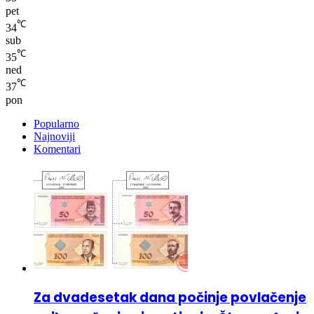
pet
℃
34
sub
℃
35
ned
℃
37
pon
Popularno
Najnoviji
Komentari
Za dvadesetak dana počinje povlačenje