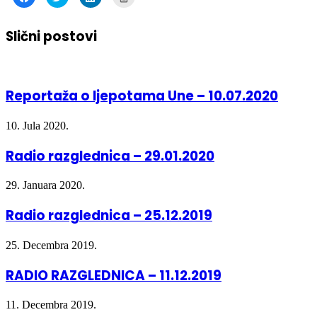
to
to
to
to
share
share
share
print
on
on
on
(Opens
Facebook
Twitter
LinkedIn
in
Slični postovi
(Opens
(Opens
(Opens
new
in
in
in
window)
new
new
new
window)
window)
window)
Reportaža o ljepotama Une – 10.07.2020
10. Jula 2020.
Radio razglednica – 29.01.2020
29. Januara 2020.
Radio razglednica – 25.12.2019
25. Decembra 2019.
RADIO RAZGLEDNICA – 11.12.2019
11. Decembra 2019.