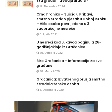
Šta građani trebaju uraditi?
12. Decembra 2024.
Crna hronika – Suicid u Pribavi,
smrtno stradao pješak u Doboj Istoku
– Više osoba povrijeđeno u 3
saobraćajne nesreće
6. Aprila 2021.
U nesreći kod Lukavca poginula 26-
godišnjakinja iz Gračanice
20. Oktobra 2022.
Biro Gračanica – Informacija za sve
građane
30. Marta 2020.
Gračanica: Iz vatrenog oružja smrtno
stradala ženska osoba
8. Decembra 2020.