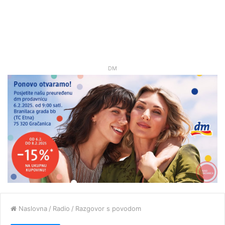
DM
Naslovna
/
Radio
/
Razgovor s povodom