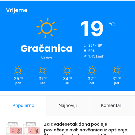
Vrijeme
19
℃
Gračanica
35º - 19º
60%
1.45 km/h
Vedro
35
37
34
32
32
℃
℃
℃
℃
℃
pon
uto
sri
čet
pet
Popularno
Najnoviji
Komentari
Za dvadesetak dana počinje
povlačenje ovih novčanica iz opticaja: