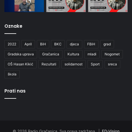
Oznake
2022
April
BiH
BKC
djeca
FBiH
grad
Gradska uprava
Gračanica
Kultura
mladi
Nogomet
OŠ Hasan Kikić
Rezultati
solidarnost
Sport
sreca
škola
Prati nas
© 2026 Radio Gračanica. Sva prava zadržana. |
ED-Vision