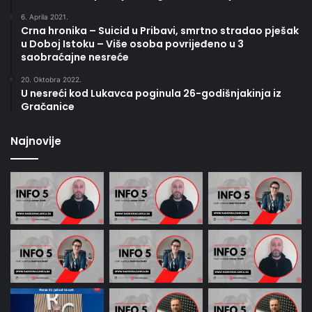
6. Aprila 2021.
Crna hronika – Suicid u Pribavi, smrtno stradao pješak
u Doboj Istoku – Više osoba povrijeđeno u 3
saobraćajne nesreće
20. Oktobra 2022.
U nesreći kod Lukavca poginula 26-godišnjakinja iz
Gračanice
Najnovije