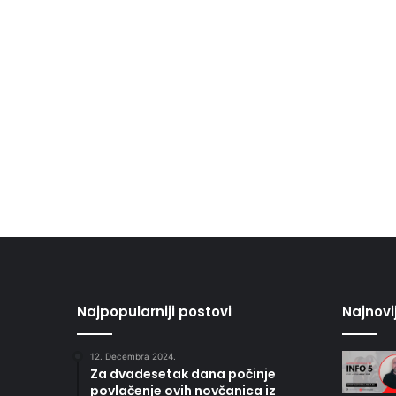
Najpopularniji postovi
Najnovi
12. Decembra 2024.
Za dvadesetak dana počinje
povlačenje ovih novčanica iz