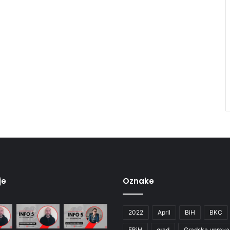
je
Oznake
2022
April
BiH
BKC
FBiH
grad
Gradska uprava