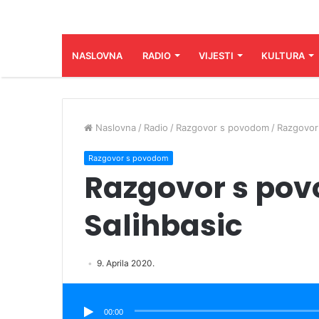
NASLOVNA
RADIO
VIJESTI
KULTURA
Naslovna
/
Radio
/
Razgovor s povodom
/
Razgovor
Razgovor s povodom
Razgovor s po
Salihbasic
9. Aprila 2020.
Audio
Player
00:00