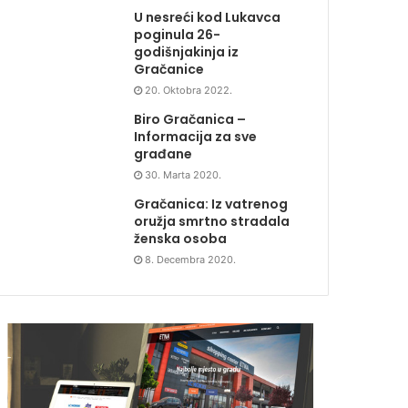
U nesreći kod Lukavca
poginula 26-
godišnjakinja iz
Gračanice
20. Oktobra 2022.
Biro Gračanica –
Informacija za sve
građane
30. Marta 2020.
Gračanica: Iz vatrenog
oružja smrtno stradala
ženska osoba
8. Decembra 2020.