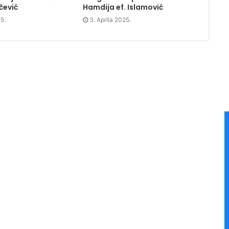
čević
Hamdija ef. Islamović
5.
3. Aprila 2025.