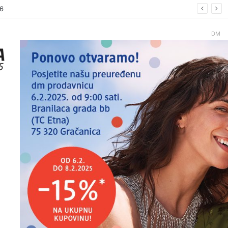
26.
DM