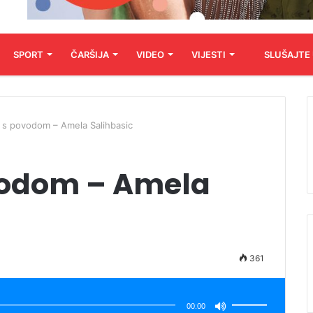
SPORT
ČARŠIJA
VIDEO
VIJESTI
SLUŠAJTE
 s povodom – Amela Salihbasic
vodom – Amela
361
Koristite
Gore/Dole
strelice
00:00
za