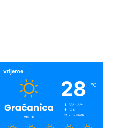
Vrijeme
28
℃
Gračanica
33º - 22º
37%
2.52 km/h
Vedro