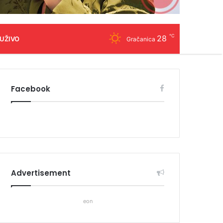
℃
28
 UŽIVO
Gračanica
Facebook
Advertisement
eon