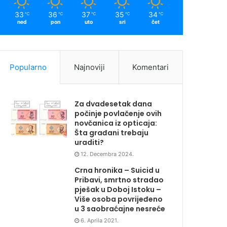
33
36
37
35
34
℃
℃
℃
℃
℃
ned
pon
uto
sri
čet
Popularno
Najnoviji
Komentari
Za dvadesetak dana
počinje povlačenje ovih
novčanica iz opticaja:
Šta građani trebaju
uraditi?
12. Decembra 2024.
Crna hronika – Suicid u
Pribavi, smrtno stradao
pješak u Doboj Istoku –
Više osoba povrijeđeno
u 3 saobraćajne nesreće
6. Aprila 2021.