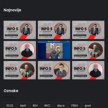
Oznake
2022
April
BiH
BKC
djeca
FBiH
grad
Gradska uprava
Gračanica
Kultura
mladi
Nogomet
OŠ Hasan Kikić
Rezultati
solidarnost
Sport
sreca
škola