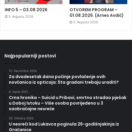
Najpopularniji postovi
12. Decembra 2024.
Za dvadesetak dana počinje povlačenje ovih
novčanica iz opticaja: Šta građani trebaju uraditi?
6. Aprila 2021.
Crna hronika – Suicid u Pribavi, smrtno stradao pješak
u Doboj Istoku – Više osoba povrijeđeno u 3
saobraćajne nesreće
20. Oktobra 2022.
U nesreći kod Lukavca poginula 26-godišnjakinja iz
Gračanice
Najnovije