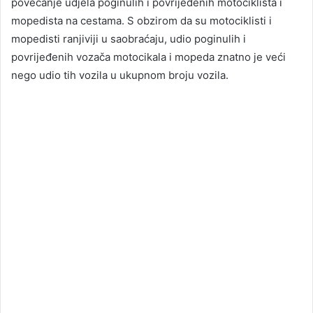
povećanje udjela poginulih i povrijeđenih motociklista i
mopedista na cestama. S obzirom da su motociklisti i
mopedisti ranjiviji u saobraćaju, udio poginulih i
povrijeđenih vozača motocikala i mopeda znatno je veći
nego udio tih vozila u ukupnom broju vozila.