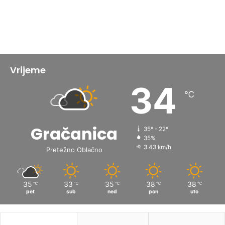
Vrijeme
34
℃
Gračanica
35º - 22º
35%
3.43 km/h
Pretežno Oblačno
35
33
35
38
38
℃
℃
℃
℃
℃
pet
sub
ned
pon
uto
Popularno
Najnoviji
Komentari
Za dvadesetak dana počinje
povlačenje ovih novčanica iz opticaja:
Šta građani trebaju uraditi?