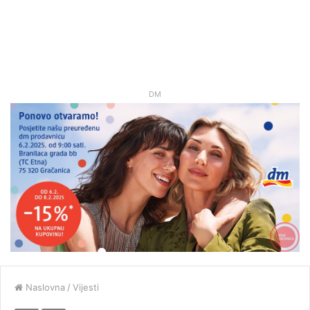
DM
Naslovna
/
Vijesti