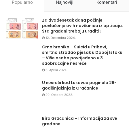
12. Decembra 2024.
Crna hronika – Suicid u Pribavi,
smrtno stradao pješak u Doboj Istoku
– Više osoba povrijeđeno u 3
saobraćajne nesreće
6. Aprila 2021.
U nesreći kod Lukavca poginula 26-
godišnjakinja iz Gračanice
20. Oktobra 2022.
Biro Gračanica – Informacija za sve
građane
30. Marta 2020.
Gračanica: Iz vatrenog oružja smrtno
stradala ženska osoba