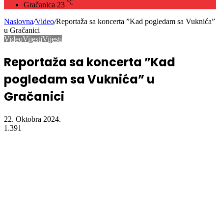
℃
Gračanica
23
Naslovna
/
Video
/
Reportaža sa koncerta ”Kad pogledam sa Vuknića”
u Gračanici
Video
Vijesti
Vijesti
Reportaža sa koncerta ”Kad
pogledam sa Vuknića” u
Gračanici
22. Oktobra 2024.
1.391