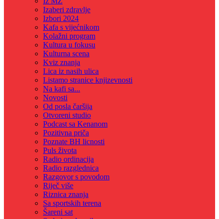
Iz MZ
Izaberi zdravlje
Izbori 2024
Kafa s vijećnikom
Kolažni program
Kultura u fokusu
Kulturna scena
Kviz znanja
Lica iz nasih ulica
Listamo stranice knjizevnosti
Na kafi sa...
Novosti
Od posla čaršija
Otvoreni studio
Podcast sa Kenanom
Pozitivna priča
Poznate BH licnosti
Puls života
Radio ordinacija
Radio razglednica
Razgovor s povodom
Riječ više
Riznica znanja
Sa sportskih terena
Šareni sat