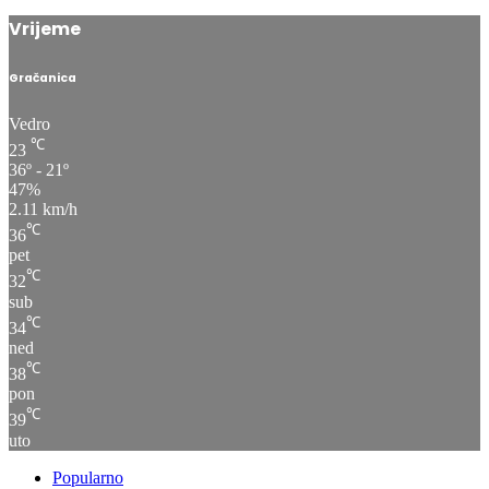
Vrijeme
Gračanica
Vedro
℃
23
36º - 21º
47%
2.11 km/h
℃
36
pet
℃
32
sub
℃
34
ned
℃
38
pon
℃
39
uto
Popularno