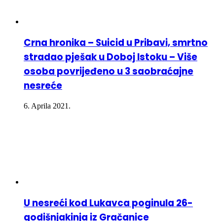
Crna hronika – Suicid u Pribavi, smrtno
stradao pješak u Doboj Istoku – Više
osoba povrijeđeno u 3 saobraćajne
nesreće
6. Aprila 2021.
U nesreći kod Lukavca poginula 26-
godišnjakinja iz Gračanice