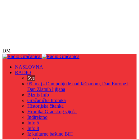
DM
NASLOVNA
RADIO
Sve
09. maj - Dan pobjede nad fašizmom, Dan Europe i
Dan Zlatnih ljiljana
Biznis Info
Gračanička hronika
Historijska čitanka
Hronika Gradskog vijeća
Indirektno
Info 5
Info 8
Iz kulturne baštine BiH