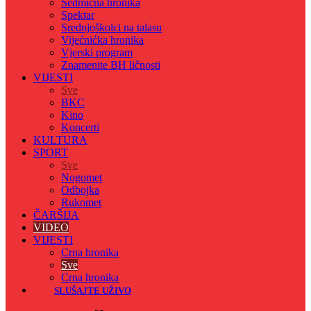
Sedmicna hronika
Spektar
Srednjoškolci na talasu
Vijećnićka hronika
Vjerski program
Znamenite BH ličnosti
VIJESTI
Sve
BKC
Kino
Koncerti
KULTURA
SPORT
Sve
Nogomet
Odbojka
Rukomet
ČARŠIJA
VIDEO
VIJESTI
Crna hronika
Sve
Crna hronika
SLUŠAJTE UŽIVO