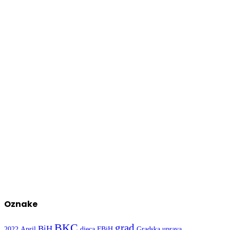
Oznake
BKC
grad
BiH
2022
April
djeca
FBiH
Gradska uprava