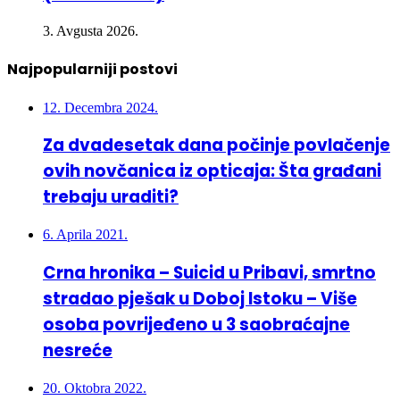
3. Avgusta 2026.
Najpopularniji postovi
12. Decembra 2024.
Za dvadesetak dana počinje povlačenje
ovih novčanica iz opticaja: Šta građani
trebaju uraditi?
6. Aprila 2021.
Crna hronika – Suicid u Pribavi, smrtno
stradao pješak u Doboj Istoku – Više
osoba povrijeđeno u 3 saobraćajne
nesreće
20. Oktobra 2022.