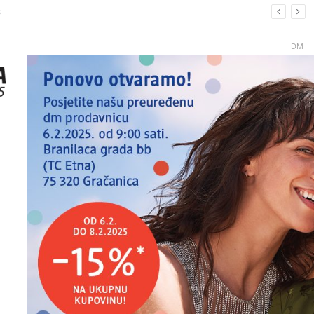
6.
DM