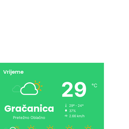
Vrijeme
29
℃
Gračanica
29º - 24º
37%
2.66 km/h
Pretežno Oblačno