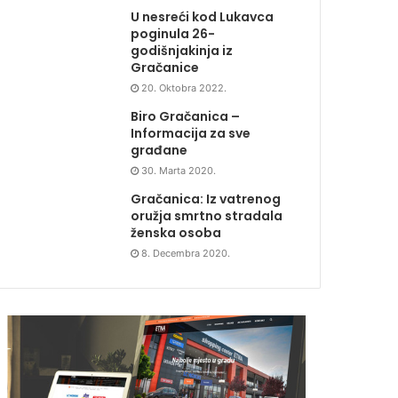
U nesreći kod Lukavca
poginula 26-
godišnjakinja iz
Gračanice
20. Oktobra 2022.
Biro Gračanica –
Informacija za sve
građane
30. Marta 2020.
Gračanica: Iz vatrenog
oružja smrtno stradala
ženska osoba
8. Decembra 2020.