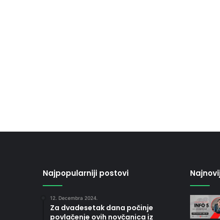
Najpopularniji postovi
Najnovi
12. Decembra 2024.
Za dvadesetak dana počinje
povlačenje ovih novčanica iz