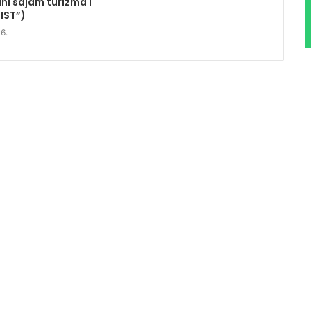
i sajam turizma i
LIST”)
6.