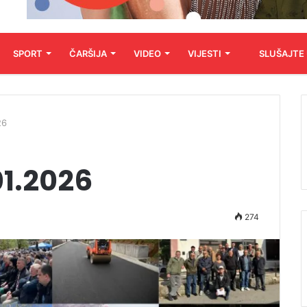
SPORT
ČARŠIJA
VIDEO
VIJESTI
SLUŠAJTE
26
01.2026
274
Audio
Player