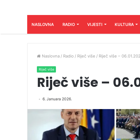
NASLOVNA
RADIO
VIJESTI
KULTURA
Naslovna
/
Radio
/
Riječ više
/
Riječ više – 06.01.20
Riječ više
Riječ više – 06.
6. Januara 2026.