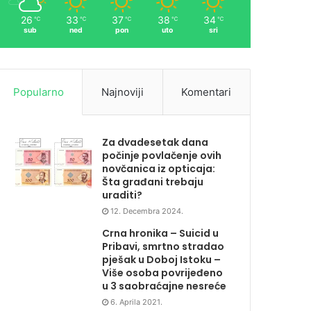
26
33
37
38
34
℃
℃
℃
℃
℃
sub
ned
pon
uto
sri
Popularno
Najnoviji
Komentari
Za dvadesetak dana
počinje povlačenje ovih
novčanica iz opticaja:
Šta građani trebaju
uraditi?
12. Decembra 2024.
Crna hronika – Suicid u
Pribavi, smrtno stradao
pješak u Doboj Istoku –
Više osoba povrijeđeno
u 3 saobraćajne nesreće
6. Aprila 2021.