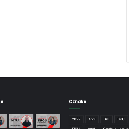
je
Oznake
2022
April
BiH
BKC
FBiH
grad
Gradska uprava