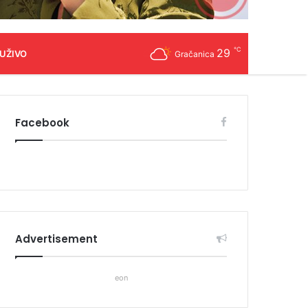
℃
29
 UŽIVO
Gračanica
Facebook
Advertisement
eon