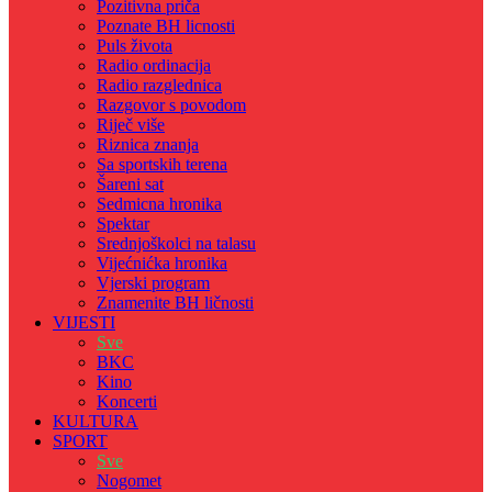
Pozitivna priča
Poznate BH licnosti
Puls života
Radio ordinacija
Radio razglednica
Razgovor s povodom
Riječ više
Riznica znanja
Sa sportskih terena
Šareni sat
Sedmicna hronika
Spektar
Srednjoškolci na talasu
Vijećnićka hronika
Vjerski program
Znamenite BH ličnosti
VIJESTI
Sve
BKC
Kino
Koncerti
KULTURA
SPORT
Sve
Nogomet