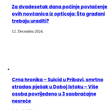
Za dvadesetak dana počinje povlačenje
ovih novčanica iz opticaja: Šta građani
trebaju uraditi?
12. Decembra 2024.
Crna hronika – Suicid u Pribavi, smrtno
stradao pješak u Doboj Istoku – Više
osoba povrijeđeno u 3 saobraćajne
nesreće