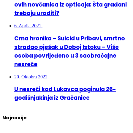
ovih novčanica iz opticaja: Šta građani
trebaju uraditi?
6. Aprila 2021.
Crna hronika – Suicid u Pribavi, smrtno
stradao pješak u Doboj Istoku – Više
osoba povrijeđeno u 3 saobraćajne
nesreće
20. Oktobra 2022.
U nesreći kod Lukavca poginula 26-
godišnjakinja iz Gračanice
Najnovije