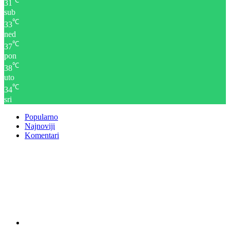
℃
31
sub
℃
33
ned
℃
37
pon
℃
38
uto
℃
34
sri
Popularno
Najnoviji
Komentari