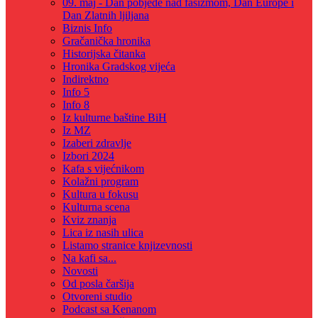
09. maj - Dan pobjede nad fašizmom, Dan Europe i
Dan Zlatnih ljiljana
Biznis Info
Gračanička hronika
Historijska čitanka
Hronika Gradskog vijeća
Indirektno
Info 5
Info 8
Iz kulturne baštine BiH
Iz MZ
Izaberi zdravlje
Izbori 2024
Kafa s vijećnikom
Kolažni program
Kultura u fokusu
Kulturna scena
Kviz znanja
Lica iz nasih ulica
Listamo stranice knjizevnosti
Na kafi sa...
Novosti
Od posla čaršija
Otvoreni studio
Podcast sa Kenanom