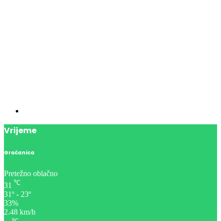
Vrijeme
Gračanica
Pretežno oblačno
℃
31
31º - 23º
33%
2.48 km/h