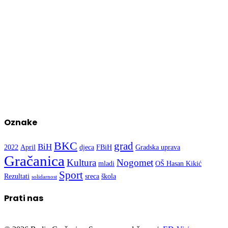
Oznake
BKC
grad
BiH
2022
April
djeca
FBiH
Gradska uprava
Gračanica
Kultura
Nogomet
mladi
OŠ Hasan Kikić
Sport
Rezultati
sreca
škola
solidarnost
Prati nas