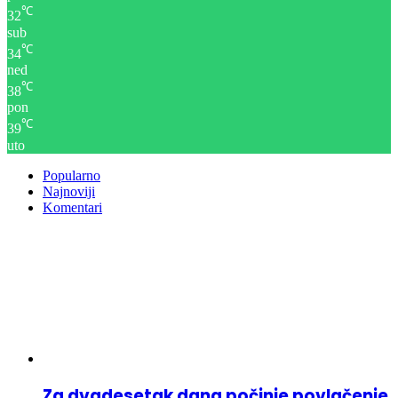
℃
32
sub
℃
34
ned
℃
38
pon
℃
39
uto
Popularno
Najnoviji
Komentari
Za dvadesetak dana počinje povlačenje