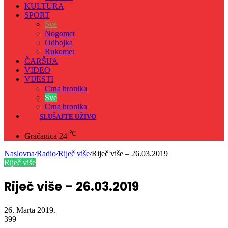
KULTURA
SPORT
Sve
Nogomet
Odbojka
Rukomet
ČARŠIJA
VIDEO
VIJESTI
Crna hronika
Sve
Crna hronika
SLUŠAJTE UŽIVO
℃
Gračanica
24
Naslovna
/
Radio
/
Riječ više
/
Riječ više – 26.03.2019
Riječ više
Riječ više – 26.03.2019
26. Marta 2019.
399