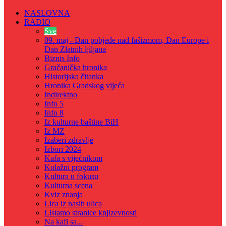
NASLOVNA
RADIO
Sve
09. maj - Dan pobjede nad fašizmom, Dan Europe i
Dan Zlatnih ljiljana
Biznis Info
Gračanička hronika
Historijska čitanka
Hronika Gradskog vijeća
Indirektno
Info 5
Info 8
Iz kulturne baštine BiH
Iz MZ
Izaberi zdravlje
Izbori 2024
Kafa s vijećnikom
Kolažni program
Kultura u fokusu
Kulturna scena
Kviz znanja
Lica iz nasih ulica
Listamo stranice knjizevnosti
Na kafi sa...