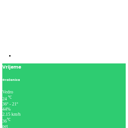
Vrijeme
Gračanica
Vedro
℃
24
36º - 21º
44%
2.15 km/h
℃
36
pet