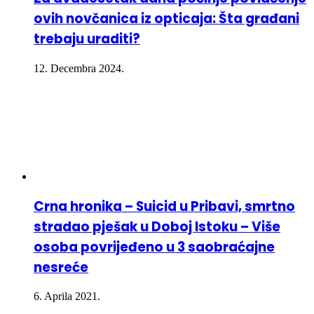
ovih novčanica iz opticaja: Šta građani
trebaju uraditi?
12. Decembra 2024.
Crna hronika – Suicid u Pribavi, smrtno
stradao pješak u Doboj Istoku – Više
osoba povrijeđeno u 3 saobraćajne
nesreće
6. Aprila 2021.