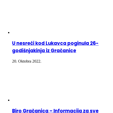
U nesreći kod Lukavca poginula 26-
godišnjakinja iz Gračanice
20. Oktobra 2022.
Biro Gračanica – Informacija za sve