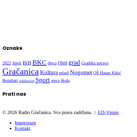
Oznake
BKC
grad
BiH
2022
April
djeca
FBiH
Gradska uprava
Gračanica
Kultura
Nogomet
mladi
OŠ Hasan Kikić
Sport
Rezultati
sreca
škola
solidarnost
Prati nas
© 2026 Radio Gračanica. Sva prava zadržana. |
ED-Vision
Impressum
Kontakt