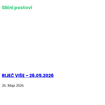
on
on
on
(Opens
Facebook
Twitter
LinkedIn
in
Slični postovi
(Opens
(Opens
(Opens
new
in
in
in
window)
new
new
new
window)
window)
window)
RIJEČ VIŠE – 26.05.2026
26. Maja 2026.