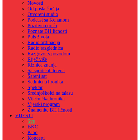
Novosti
Od posla čaršija
Otvoreni studio
Podcast sa Kenanom
Pozitivna priča
Poznate BH licnosti
Puls života
Radio ordinacija
Radio razglednica
Razgovor s povodom
Riječ više
Riznica znanja
Sa sportskih terena
Šareni sat
Sedmicna hronika
Spektar
Srednjoškolci na talasu
Vijećnićka hronika
Vjerski program
Znamenite BH ličnosti
VIJESTI
Sve
BKC
Kino
Koncerti