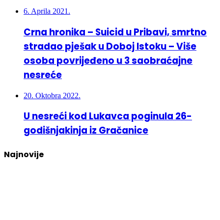
6. Aprila 2021.
Crna hronika – Suicid u Pribavi, smrtno
stradao pješak u Doboj Istoku – Više
osoba povrijeđeno u 3 saobraćajne
nesreće
20. Oktobra 2022.
U nesreći kod Lukavca poginula 26-
godišnjakinja iz Gračanice
Najnovije