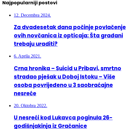
Najpopularniji postovi
12. Decembra 2024.
Za dvadesetak dana počinje povlačenje
ovih novčanica iz opticaja: Šta građani
trebaju uraditi?
6. Aprila 2021.
Crna hronika – Suicid u Pribavi, smrtno
stradao pješak u Doboj Istoku – Više
osoba povrijeđeno u 3 saobraćajne
nesreće
20. Oktobra 2022.
U nesreći kod Lukavca poginula 26-
godišnjakinja iz Gračanice