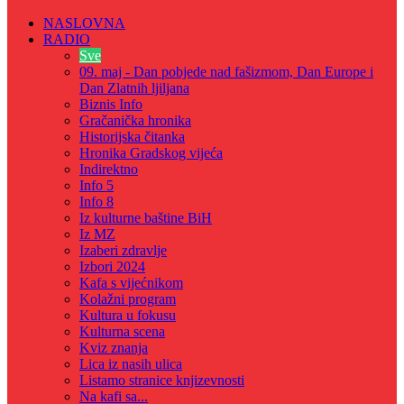
NASLOVNA
RADIO
Sve
09. maj - Dan pobjede nad fašizmom, Dan Europe i
Dan Zlatnih ljiljana
Biznis Info
Gračanička hronika
Historijska čitanka
Hronika Gradskog vijeća
Indirektno
Info 5
Info 8
Iz kulturne baštine BiH
Iz MZ
Izaberi zdravlje
Izbori 2024
Kafa s vijećnikom
Kolažni program
Kultura u fokusu
Kulturna scena
Kviz znanja
Lica iz nasih ulica
Listamo stranice knjizevnosti
Na kafi sa...