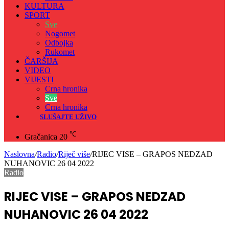
KULTURA
SPORT
Sve
Nogomet
Odbojka
Rukomet
ČARŠIJA
VIDEO
VIJESTI
Crna hronika
Sve
Crna hronika
SLUŠAJTE UŽIVO
℃
Gračanica
20
Naslovna
/
Radio
/
Riječ više
/
RIJEC VISE – GRAPOS NEDZAD
NUHANOVIC 26 04 2022
Radio
RIJEC VISE – GRAPOS NEDZAD
NUHANOVIC 26 04 2022