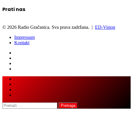
Prati nas
© 2026 Radio Gračanica. Sva prava zadržana. |
ED-Vision
Impressum
Kontakt
Facebook
Twitter
LinkedIn
WhatsApp
Viber
Back
Close
to
top
button
Pretraga: