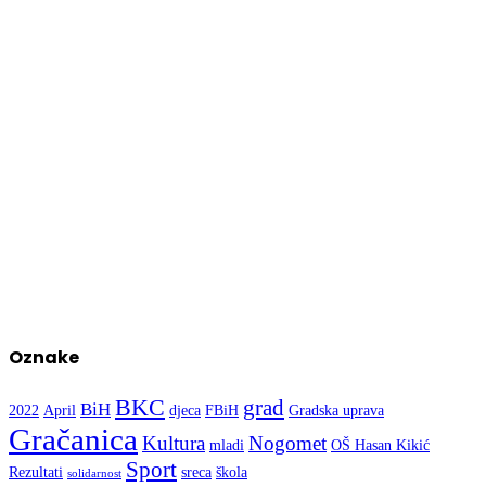
Oznake
BKC
grad
BiH
2022
April
djeca
FBiH
Gradska uprava
Gračanica
Kultura
Nogomet
mladi
OŠ Hasan Kikić
Sport
Rezultati
sreca
škola
solidarnost