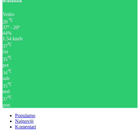
Gračanica
Vedro
℃
20
37º - 20º
44%
1.54 km/h
℃
37
čet
℃
35
pet
℃
34
sub
℃
35
ned
℃
37
pon
Popularno
Najnoviji
Komentari