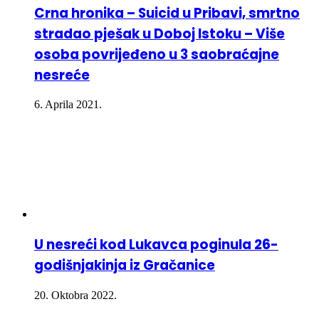
Crna hronika – Suicid u Pribavi, smrtno
stradao pješak u Doboj Istoku – Više
osoba povrijeđeno u 3 saobraćajne
nesreće
6. Aprila 2021.
U nesreći kod Lukavca poginula 26-
godišnjakinja iz Gračanice
20. Oktobra 2022.