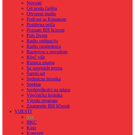
Novosti
Od posla čaršija
Otvoreni studio
Podcast sa Kenanom
Pozitivna priča
Poznate BH licnosti
Puls života
Radio ordinacija
Radio razglednica
Razgovor s povodom
Riječ više
Riznica znanja
Sa sportskih terena
Šareni sat
Sedmicna hronika
Spektar
Srednjoškolci na talasu
Vijećnićka hronika
Vjerski program
Znamenite BH ličnosti
VIJESTI
Sve
BKC
Kino
Koncerti