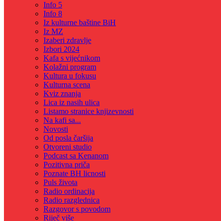
Info 5
Info 8
Iz kulturne baštine BiH
Iz MZ
Izaberi zdravlje
Izbori 2024
Kafa s vijećnikom
Kolažni program
Kultura u fokusu
Kulturna scena
Kviz znanja
Lica iz nasih ulica
Listamo stranice knjizevnosti
Na kafi sa...
Novosti
Od posla čaršija
Otvoreni studio
Podcast sa Kenanom
Pozitivna priča
Poznate BH licnosti
Puls života
Radio ordinacija
Radio razglednica
Razgovor s povodom
Riječ više