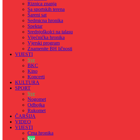
Riznica znanja
Sa sportskih terena
Šareni sat
Sedmicna hronika
Spektar
Srednjoškolci na talasu
Vijećnićka hronika
Vjerski program
Znamenite BH ličnosti
VIJESTI
Sve
BKC
Kino
Koncerti
KULTURA
SPORT
Sve
Nogomet
Odbojka
Rukomet
ČARŠIJA
VIDEO
VIJESTI
Crna hronika
Sve