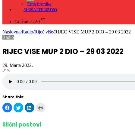
Crna hronika
SLUŠAJTE UŽIVO
℃
Gračanica
20
Naslovna
/
Radio
/
Riječ više
/
RIJEC VISE MUP 2 DIO – 29 03 2022
Radio
RIJEC VISE MUP 2 DIO – 29 03 2022
29. Marta 2022.
215
Share this:
Click
Click
Click
Click
to
to
to
to
share
share
share
print
on
on
on
(Opens
Facebook
Twitter
LinkedIn
in
Slični postovi
(Opens
(Opens
(Opens
new
in
in
in
window)
new
new
new