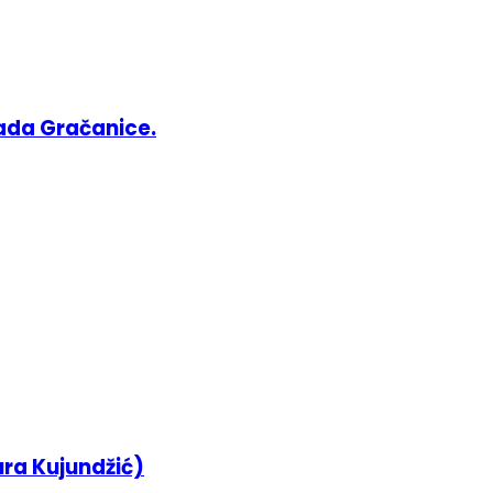
ada Gračanice.
ura Kujundžić)