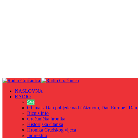
NASLOVNA
RADIO
Sve
09. maj - Dan pobjede nad fašizmom, Dan Europe i Dan Z
Biznis Info
Gračanička hronika
Historijska čitanka
Hronika Gradskog vijeća
Indirektno