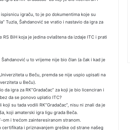
ispisnicu igraču, to je po dokumentima koje su
” Tuzla, Šahdanović se vratio i nastavio da igra za
RS BiH koja je jedina ovlaštena da izdaje ITC i prati
 Šahdanović u to vrijeme nije bio član (a čak i kad je
niverziteta u Beču, premda se nije uspio upisati na
iverziteta u Beču).
io da igra za RK”Gradačac” za koji je bio licenciran i
 bez da se ponovo uplatio ITC?
koji su tada vodili RK”Gradačac”, nisu ni znali da je
a, koji amaterski igra ligu grada Beča.
HF-om i trećom zainteresiranom stranom.
 certifikata i priznavanjem greške od strane našeg