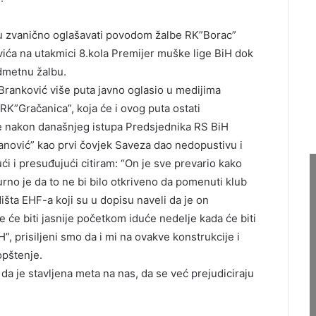
ru zvanično oglašavati povodom žalbe RK”Borac”
vića na utakmici 8.kola Premijer muške lige BiH dok
dmetnu žalbu.
Branković više puta javno oglasio u medijima
”Gračanica”, koja će i ovog puta ostati
e nakon današnjeg istupa Predsjednika RS BiH
danović” kao prvi čovjek Saveza dao nedopustivu i
i i presuđujući citiram: “On je sve prevario kako
urno je da to ne bi bilo otkriveno da pomenuti klub
dišta EHF-a koji su u dopisu naveli da je on
e će biti jasnije početkom iduće nedelje kada će biti
, prisiljeni smo da i mi na ovakve konstrukcije i
pštenje.
a je stavljena meta na nas, da se već prejudiciraju