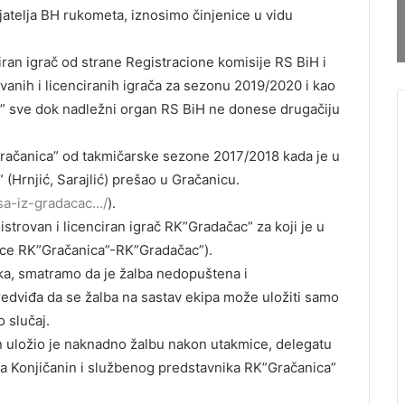
ijatelja BH rukometa, iznosimo činjenice u vidu
iran igrač od strane Registracione komisije RS BiH i
vanih i licenciranih igrača za sezonu 2019/2020 i kao
” sve dok nadležni organ RS BiH ne donese drugačiju
Gračanica” od takmičarske sezone 2017/2018 kada je u
(Hrnjić, Sarajlić) prešao u Gračanicu.
asa-iz-gradacac…/
).
strovan i licenciran igrač RK”Gradačac” za koji je u
mice RK”Gračanica”-RK”Gradačac”).
ka, smatramo da je žalba nedopuštena i
edviđa da se žalba na sastav ekipa može uložiti samo
o slučaj.
 uložio je naknadno žalbu nakon utakmice, delegatu
ra Konjičanin i službenog predstavnika RK”Gračanica”