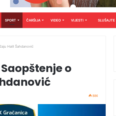
SPORT
ČARŠIJA
VIDEO
VIJESTI
SLUŠAJTE
čaju Halil Šahdanović
 Saopštenje o
ahdanović
886