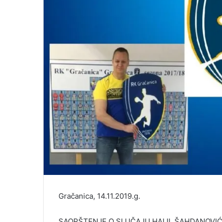
Gračanica, 14.11.2019.g.
SAOPŠTENJE O SLUČAJU HALIL ŠAHDANOVIĆ