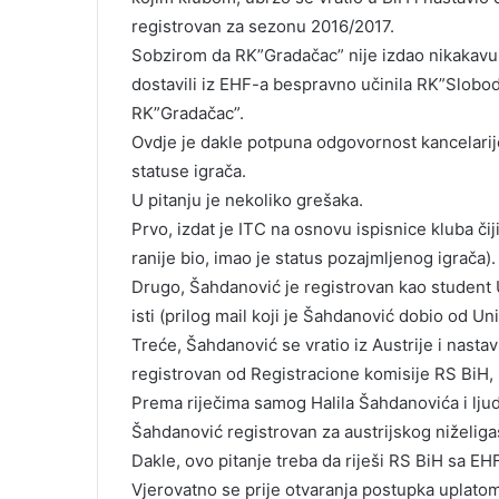
registrovan za sezonu 2016/2017.
Sobzirom da RK”Gradačac” nije izdao nikakavu 
dostavili iz EHF-a bespravno učinila RK”Sloboda
RK”Gradačac”.
Ovdje je dakle potpuna odgovornost kancelarije 
statuse igrača.
U pitanju je nekoliko grešaka.
Prvo, izdat je ITC na osnovu ispisnice kluba čiji
ranije bio, imao je status pozajmljenog igrača).
Drugo, Šahdanović je registrovan kao student U
isti (prilog mail koji je Šahdanović dobio od Un
Treće, Šahdanović se vratio iz Austrije i nastav
registrovan od Registracione komisije RS BiH,
Prema riječima samog Halila Šahdanovića i ljudi 
Šahdanović registrovan za austrijskog niželigaš
Dakle, ovo pitanje treba da riješi RS BiH sa E
Vjerovatno se prije otvaranja postupka uplatom