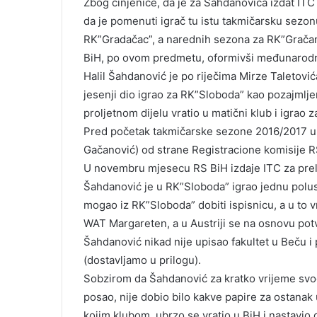
Zbog činjenice, da je za Šahdanovića izdat ITC
da je pomenuti igrač tu istu takmičarsku sezonu
RK”Gradačac”, a narednih sezona za RK”Gračani
BiH, po ovom predmetu, oformivši međunarodn
Halil Šahdanović je po riječima Mirze Taletovi
jesenji dio igrao za RK”Sloboda” kao pozajmlje
proljetnom dijelu vratio u matični klub i igrao 
Pred početak takmičarske sezone 2016/2017 ure
Gačanović) od strane Registracione komisije R
U novembru mjesecu RS BiH izdaje ITC za prel
Šahdanović je u RK”Sloboda” igrao jednu poluse
mogao iz RK”Sloboda” dobiti ispisnicu, a u to 
WAT Margareten, a u Austriji se na osnovu pot
Šahdanović nikad nije upisao fakultet u Beču i
(dostavljamo u prilogu).
Sobzirom da Šahdanović za kratko vrijeme svog 
posao, nije dobio bilo kakve papire za ostanak u
kojim klubom, ubrzo se vratio u BiH i nastavio d