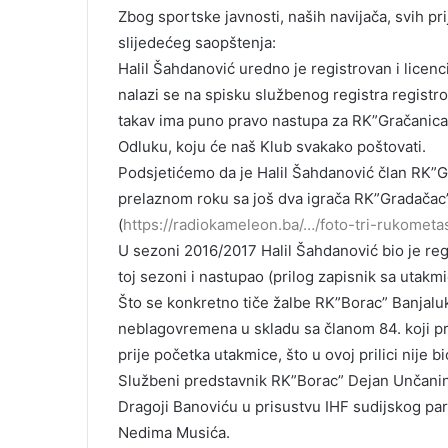
Zbog sportske javnosti, naših navijača, svih pr
slijedećeg saopštenja:
Halil Šahdanović uredno je registrovan i licenc
nalazi se na spisku službenog registra registro
takav ima puno pravo nastupa za RK”Gračanica
Odluku, koju će naš Klub svakako poštovati.
Podsjetićemo da je Halil Šahdanović član RK”
prelaznom roku sa još dva igrača RK”Gradačac” 
(
https://radiokameleon.ba/…/foto-tri-rukomet
U sezoni 2016/2017 Halil Šahdanović bio je regi
toj sezoni i nastupao (prilog zapisnik sa utak
Što se konkretno tiče žalbe RK”Borac” Banjalu
neblagovremena u skladu sa članom 84. koji pr
prije početka utakmice, što u ovoj prilici nije bi
Službeni predstavnik RK”Borac” Dejan Unčanin
Dragoji Banoviću u prisustvu IHF sudijskog pa
Nedima Musića.