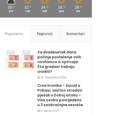
29
32
34
38
38
℃
℃
℃
℃
℃
pet
sub
ned
pon
uto
Popularno
Najnoviji
Komentari
Za dvadesetak dana
počinje povlačenje ovih
novčanica iz opticaja:
Šta građani trebaju
uraditi?
12. Decembra 2024.
Crna hronika – Suicid u
Pribavi, smrtno stradao
pješak u Doboj Istoku –
Više osoba povrijeđeno
u 3 saobraćajne nesreće
6. Aprila 2021.