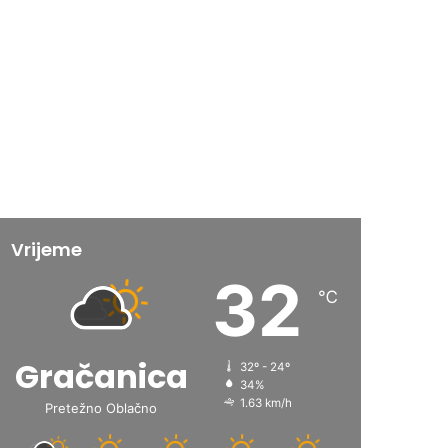
Vrijeme
32
℃
Gračanica
32º - 24º
34%
1.63 km/h
Pretežno Oblačno