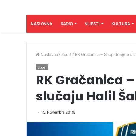
NASLOVNA
RADIO
VIJESTI
KULTURA
Naslovna
/
Sport
/
RK Gračanica – Saopštenje o slu
Sport
RK Gračanica –
slučaju Halil Š
15. Novembra 2019.