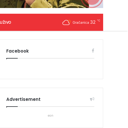
℃
32
 UŽIVO
Gračanica
Facebook
Advertisement
eon