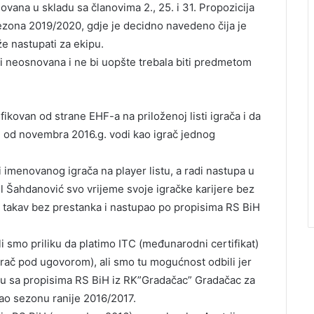
ana u skladu sa članovima 2., 25. i 31. Propozicija
sezona 2019/2020, gdje je decidno navedeno čija je
e nastupati za ekipu.
 neosnovana i ne bi uopšte trebala biti predmetom
fikovan od strane EHF-a na priloženoj listi igrača i da
 od novembra 2016.g. vodi kao igrač jednog
 imenovanog igrača na player listu, a radi nastupa u
 Šahdanović svo vrijeme svoje igračke karijere bez
ao takav bez prestanka i nastupao po propisima RS BiH
 smo priliku da platimo ITC (međunarodni certifikat)
grač pod ugovorom), ali smo tu mogućnost odbili jer
u sa propisima RS BiH iz RK”Gradačac” Gradačac za
upao sezonu ranije 2016/2017.