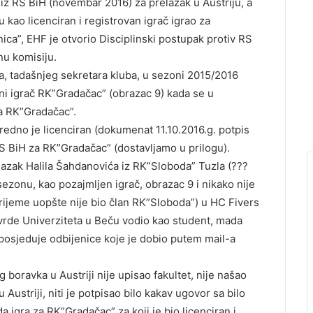
 iz RS BiH (novembar 2016) za prelazak u Austriju, a
 kao licenciran i registrovan igrač igrao za
ca”, EHF je otvorio Disciplinski postupak protiv RS
u komisiju.
ća, tadašnjeg sekretara kluba, u sezoni 2015/2016
ni igrač RK”Gradačac” (obrazac 9) kada se u
za RK”Gradačac”.
dno je licenciran (dokumenat 11.10.2016.g. potpis
S BiH za RK”Gradačac” (dostavljamo u prilogu).
azak Halila Šahdanovića iz RK”Sloboda” Tuzla (???
zonu, kao pozajmljen igrač, obrazac 9 i nikako nije
vrijeme uopšte nije bio član RK”Sloboda”) u HC Fivers
vrde Univerziteta u Beču vodio kao student, mada
 posjeduje odbijenice koje je dobio putem mail-a
boravka u Austriji nije upisao fakultet, nije našao
 Austriji, niti je potpisao bilo kakav ugovor sa bilo
a igra za RK”Gradačac” za koji je bio licenciran i