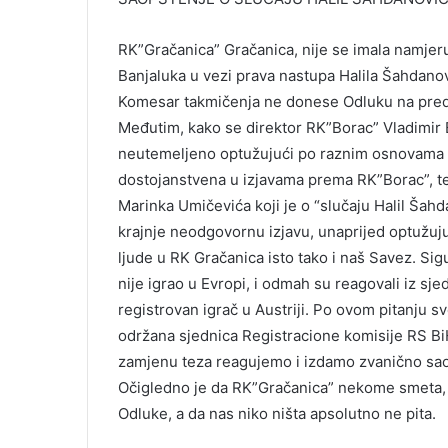
RK”Gračanica” Gračanica, nije se imala namje
Banjaluka u vezi prava nastupa Halila Šahdano
Komesar takmičenja ne donese Odluku na pre
Međutim, kako se direktor RK”Borac” Vladimir 
neutemeljeno optužujući po raznim osnovama RK
dostojanstvena u izjavama prema RK”Borac”, t
Marinka Umičevića koji je o “slučaju Halil Šah
krajnje neodgovornu izjavu, unaprijed optužujuć
ljude u RK Gračanica isto tako i naš Savez. Sig
nije igrao u Evropi, i odmah su reagovali iz sje
registrovan igrač u Austriji. Po ovom pitanju sv
održana sjednica Registracione komisije RS BiH”
zamjenu teza reagujemo i izdamo zvanično sao
Očigledno je da RK”Gračanica” nekome smeta, d
Odluke, a da nas niko ništa apsolutno ne pita.