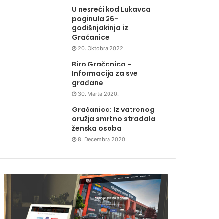
U nesreći kod Lukavca
poginula 26-
godišnjakinja iz
Gračanice
20. Oktobra 2022.
Biro Gračanica –
Informacija za sve
građane
30. Marta 2020.
Gračanica: Iz vatrenog
oružja smrtno stradala
ženska osoba
8. Decembra 2020.