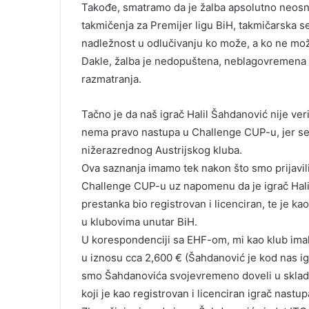
Takođe, smatramo da je žalba apsolutno neosnov
takmičenja za Premijer ligu BiH, takmičarska 
nadležnost u odlučivanju ko može, a ko ne mož
Dakle, žalba je nedopuštena, neblagovremena i
razmatranja.
Tačno je da naš igrač Halil Šahdanović nije veri
nema pravo nastupa u Challenge CUP-u, jer se
nižerazrednog Austrijskog kluba.
Ova saznanja imamo tek nakon što smo prijavili
Challenge CUP-u uz napomenu da je igrač Halil
prestanka bio registrovan i licenciran, te je k
u klubovima unutar BiH.
U korespondenciji sa EHF-om, mi kao klub imali
u iznosu cca 2,600 € (Šahdanović je kod nas i
smo Šahdanovića svojevremeno doveli u sklad
koji je kao registrovan i licenciran igrač nast