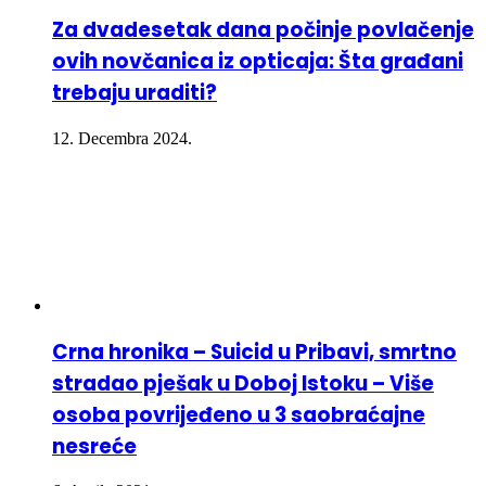
Za dvadesetak dana počinje povlačenje
ovih novčanica iz opticaja: Šta građani
trebaju uraditi?
12. Decembra 2024.
Crna hronika – Suicid u Pribavi, smrtno
stradao pješak u Doboj Istoku – Više
osoba povrijeđeno u 3 saobraćajne
nesreće