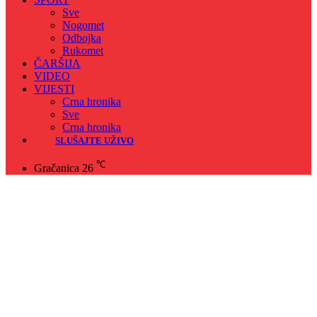
Sve
Nogomet
Odbojka
Rukomet
ČARŠIJA
VIDEO
VIJESTI
Crna hronika
Sve
Crna hronika
SLUŠAJTE UŽIVO
℃
Gračanica
26