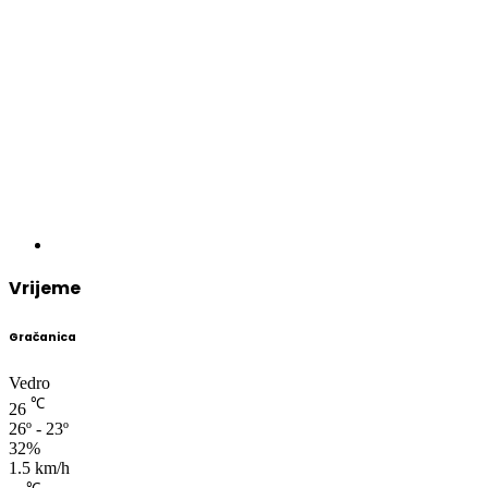
Vrijeme
Gračanica
Vedro
℃
26
26º - 23º
32%
1.5 km/h