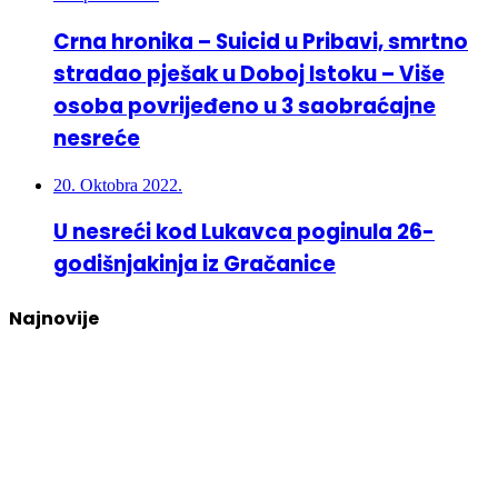
Crna hronika – Suicid u Pribavi, smrtno
stradao pješak u Doboj Istoku – Više
osoba povrijeđeno u 3 saobraćajne
nesreće
20. Oktobra 2022.
U nesreći kod Lukavca poginula 26-
godišnjakinja iz Gračanice
Najnovije