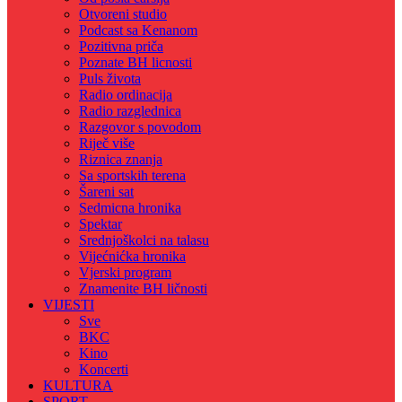
Otvoreni studio
Podcast sa Kenanom
Pozitivna priča
Poznate BH licnosti
Puls života
Radio ordinacija
Radio razglednica
Razgovor s povodom
Riječ više
Riznica znanja
Sa sportskih terena
Šareni sat
Sedmicna hronika
Spektar
Srednjoškolci na talasu
Vijećnićka hronika
Vjerski program
Znamenite BH ličnosti
VIJESTI
Sve
BKC
Kino
Koncerti
KULTURA
SPORT