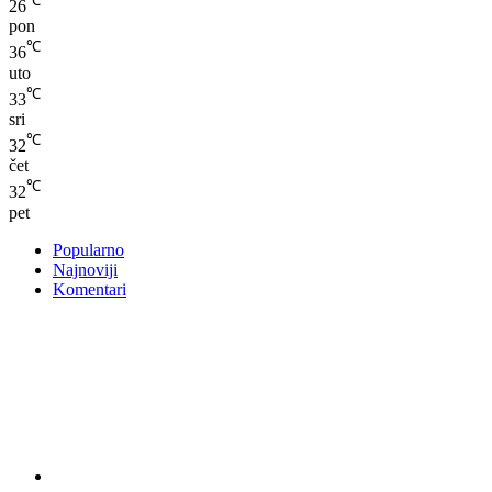
℃
26
pon
℃
36
uto
℃
33
sri
℃
32
čet
℃
32
pet
Popularno
Najnoviji
Komentari