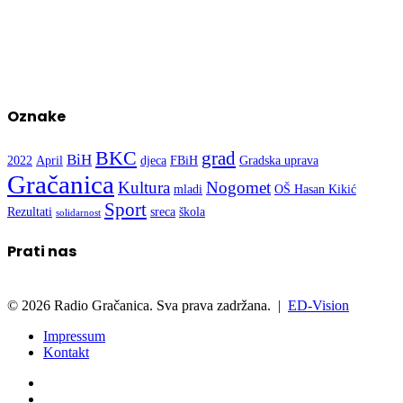
Oznake
BKC
grad
BiH
2022
April
djeca
FBiH
Gradska uprava
Gračanica
Kultura
Nogomet
mladi
OŠ Hasan Kikić
Sport
Rezultati
sreca
škola
solidarnost
Prati nas
© 2026 Radio Gračanica. Sva prava zadržana. |
ED-Vision
Impressum
Kontakt