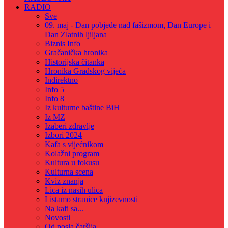
RADIO
Sve
09. maj - Dan pobjede nad fašizmom, Dan Europe i
Dan Zlatnih ljiljana
Biznis Info
Gračanička hronika
Historijska čitanka
Hronika Gradskog vijeća
Indirektno
Info 5
Info 8
Iz kulturne baštine BiH
Iz MZ
Izaberi zdravlje
Izbori 2024
Kafa s vijećnikom
Kolažni program
Kultura u fokusu
Kulturna scena
Kviz znanja
Lica iz nasih ulica
Listamo stranice knjizevnosti
Na kafi sa...
Novosti
Od posla čaršija