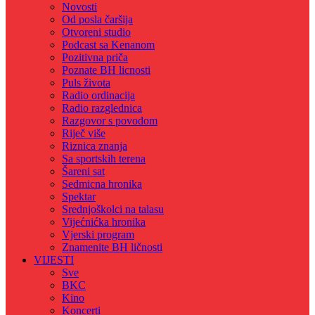
Novosti
Od posla čaršija
Otvoreni studio
Podcast sa Kenanom
Pozitivna priča
Poznate BH licnosti
Puls života
Radio ordinacija
Radio razglednica
Razgovor s povodom
Riječ više
Riznica znanja
Sa sportskih terena
Šareni sat
Sedmicna hronika
Spektar
Srednjoškolci na talasu
Vijećnićka hronika
Vjerski program
Znamenite BH ličnosti
VIJESTI
Sve
BKC
Kino
Koncerti