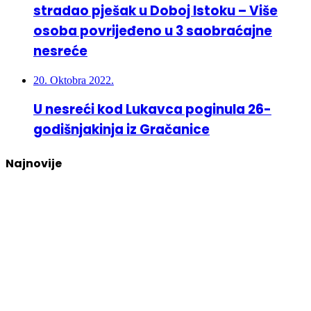
stradao pješak u Doboj Istoku – Više
osoba povrijeđeno u 3 saobraćajne
nesreće
20. Oktobra 2022.
U nesreći kod Lukavca poginula 26-
godišnjakinja iz Gračanice
Najnovije