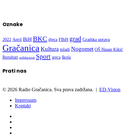
Oznake
BKC
grad
BiH
2022
April
djeca
FBiH
Gradska uprava
Gračanica
Kultura
Nogomet
mladi
OŠ Hasan Kikić
Sport
Rezultati
sreca
škola
solidarnost
Prati nas
© 2026 Radio Gračanica. Sva prava zadržana. |
ED-Vision
Impressum
Kontakt