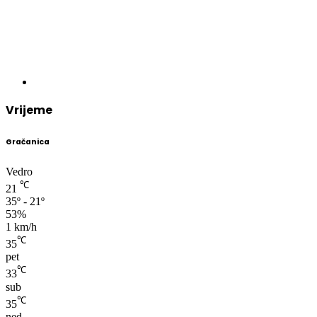
Vrijeme
Gračanica
Vedro
℃
21
35º - 21º
53%
1 km/h
℃
35
pet
℃
33
sub
℃
35
ned