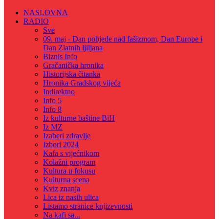
NASLOVNA
RADIO
Sve
09. maj - Dan pobjede nad fašizmom, Dan Europe i
Dan Zlatnih ljiljana
Biznis Info
Gračanička hronika
Historijska čitanka
Hronika Gradskog vijeća
Indirektno
Info 5
Info 8
Iz kulturne baštine BiH
Iz MZ
Izaberi zdravlje
Izbori 2024
Kafa s vijećnikom
Kolažni program
Kultura u fokusu
Kulturna scena
Kviz znanja
Lica iz nasih ulica
Listamo stranice knjizevnosti
Na kafi sa...