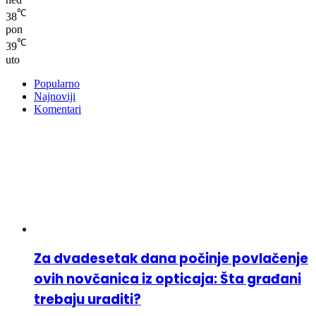
℃
38
pon
℃
39
uto
Popularno
Najnoviji
Komentari
Za dvadesetak dana počinje povlačenje
ovih novčanica iz opticaja: Šta građani
trebaju uraditi?