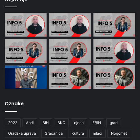
Oznake
2022
April
BiH
BKC
djeca
FBiH
grad
Gradska uprava
Gračanica
Kultura
mladi
Nogomet