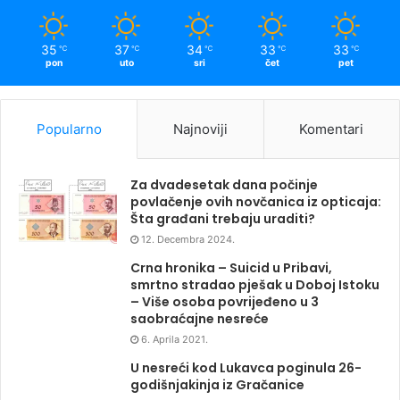
35
37
34
33
33
℃
℃
℃
℃
℃
pon
uto
sri
čet
pet
Popularno
Najnoviji
Komentari
Za dvadesetak dana počinje
povlačenje ovih novčanica iz opticaja:
Šta građani trebaju uraditi?
12. Decembra 2024.
Crna hronika – Suicid u Pribavi,
smrtno stradao pješak u Doboj Istoku
– Više osoba povrijeđeno u 3
saobraćajne nesreće
6. Aprila 2021.
U nesreći kod Lukavca poginula 26-
godišnjakinja iz Gračanice