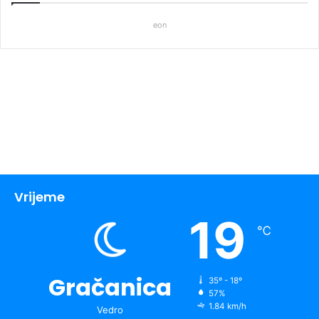
eon
Vrijeme
19
℃
Gračanica
35º - 18º
57%
1.84 km/h
Vedro