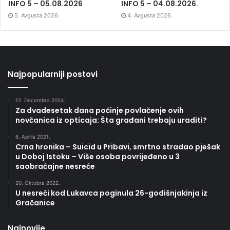
INFO 5 – 05.08.2026
INFO 5 – 04.08.2026.
5. Avgusta 2026.
4. Avgusta 2026.
Najpopularniji postovi
12. Decembra 2024.
Za dvadesetak dana počinje povlačenje ovih
novčanica iz opticaja: Šta građani trebaju uraditi?
6. Aprila 2021.
Crna hronika – Suicid u Pribavi, smrtno stradao pješak
u Doboj Istoku – Više osoba povrijeđeno u 3
saobraćajne nesreće
20. Oktobra 2022.
U nesreći kod Lukavca poginula 26-godišnjakinja iz
Gračanice
Najnovije