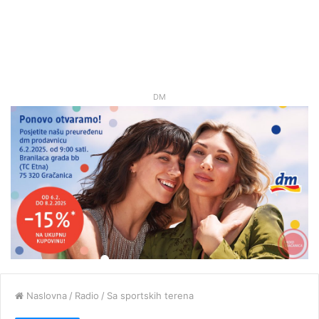
DM
Naslovna
/
Radio
/
Sa sportskih terena