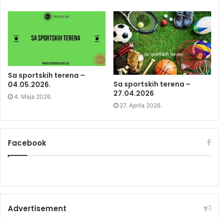
n
e
n
e
w
e
w
w
w
w
i
w
i
n
i
n
d
n
d
o
d
o
w
o
w
)
w
)
)
Sa sportskih terena –
Sa sportskih terena –
04.05.2026.
27.04.2026
4. Maja 2026.
27. Aprila 2026.
Facebook
Advertisement