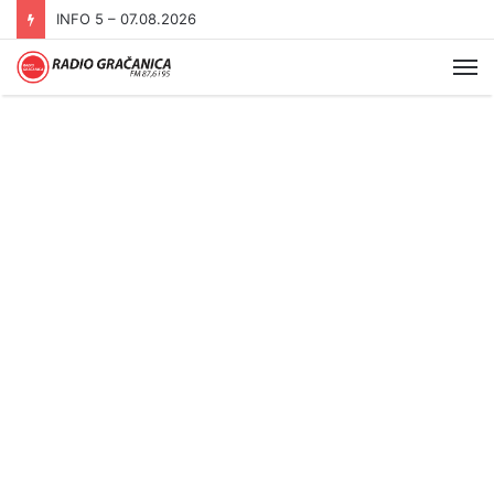
INFO 5 – 06.08.2026.
Me